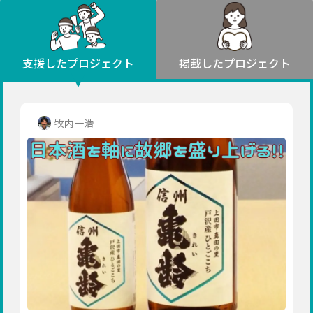
環境・エシカル
山形
福島
人権・マイノリティ
関東
災害
社会貢献
茨城
栃木
群馬
埼玉
千葉
支援したプロジェクト
掲載したプロジェクト
北海道・東北
東京
神奈川
地域からさがす
北海道
中部
青森
新潟
富山
石川
福井
山梨
牧内一浩
岩手
長野
岐阜
静岡
愛知
宮城
近畿
秋田
三重
滋賀
京都
大阪
兵庫
山形
奈良
和歌山
中国
福島
鳥取
島根
岡山
広島
山口
関東
茨城
四国
栃木
徳島
香川
愛媛
高知
九州・沖縄
群馬