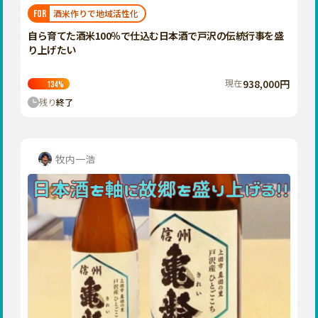
福岡
佐賀
長崎
熊本
大分
埼玉
酒米作りで地域活性化
FOR
宮崎
鹿児島
沖縄
千葉
自ら育てた酒米100％で仕込む日本酒で戸沢の伝統行事を盛
り上げたい
東京
神奈川
現在
938,000円
134
%
中部
残り
終了
新潟
富山
石川
牧内一浩
福井
山梨
長野
岐阜
静岡
愛知