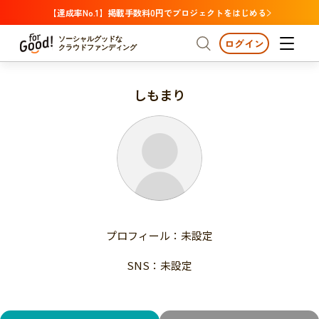
【達成率No.1】掲載手数料0円でプロジェクトをはじめる
ソーシャルグッドな
ログイン
クラウドファンディング
しもまり
プロジェクトからさがす
注目
新着
支援金額が多い
プロジェクトからさがす
注目
新着
支援人数が多い
終了日が近い
支援金額が多い
カテゴリーからさがす
支援人数が多い
国際協力
医療・福祉
子ども・教育
終了日が近い
動物
地域活性
フード・農業
文化
カテゴリーからさがす
国際協力
プロフィール：未設定
環境・エシカル
人権・マイノリティ
医療・福祉
災害
社会貢献
SNS：未設定
子ども・教育
動物
地域からさがす
地域活性
北海道・東北
フード・農業
文化
北海道
青森
岩手
宮城
秋田