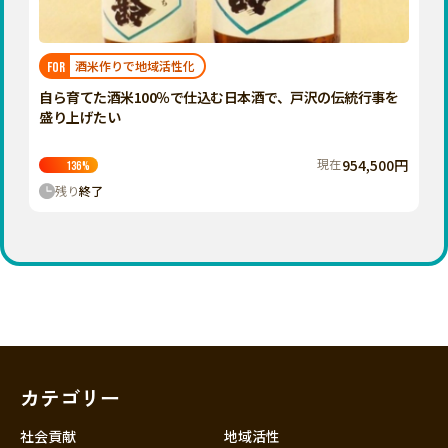
近畿
三重
滋賀
酒米作りで地域活性化
FOR
京都
自ら育てた酒米100％で仕込む日本酒で、戸沢の伝統行事を
大阪
盛り上げたい
兵庫
現在
954,500円
136
%
奈良
残り
終了
和歌山
中国
鳥取
島根
岡山
広島
山口
カテゴリー
四国
徳島
社会貢献
地域活性