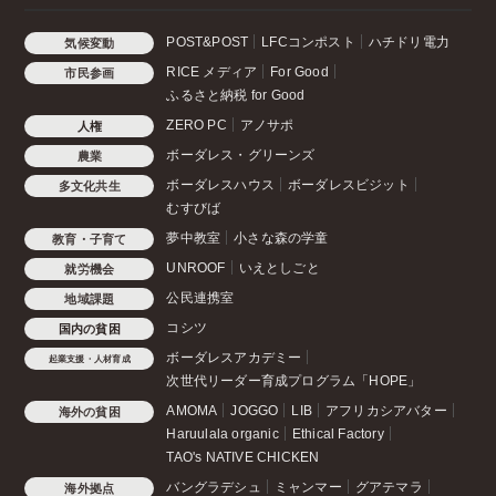
POST&POST
LFCコンポスト
ハチドリ電力
気候変動
RICE メディア
For Good
市民参画
ふるさと納税 for Good
ZERO PC
アノサポ
人権
ボーダレス・グリーンズ
農業
ボーダレスハウス
ボーダレスビジット
多文化共生
むすびば
夢中教室
小さな森の学童
教育・子育て
UNROOF
いえとしごと
就労機会
公民連携室
地域課題
コシツ
国内の貧困
ボーダレスアカデミー
起業支援・人材育成
次世代リーダー育成プログラム「HOPE」
AMOMA
JOGGO
LIB
アフリカシアバター
海外の貧困
Haruulala organic
Ethical Factory
TAO's NATIVE CHICKEN
バングラデシュ
ミャンマー
グアテマラ
海外拠点