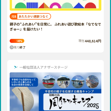
近畿
三重
滋賀
あたたかい連鎖つなぐ
FOR
京都
親子の“ふれあい”を日常に。 ふれあい遊び歌絵本『なでなで
大阪
ぎゅー』を届けたい！
兵庫
現在
448,614円
149
%
奈良
残り
終了
和歌山
中国
鳥取
一般社団法人アナザーステージ
島根
岡山
広島
山口
四国
徳島