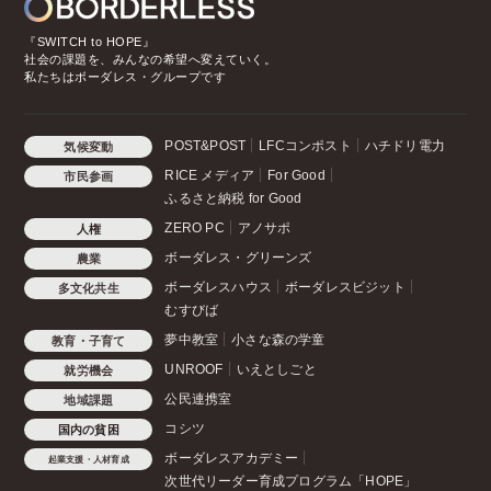
『SWITCH to HOPE』
社会の課題を、みんなの希望へ変えていく。
私たちはボーダレス・グループです
POST&POST
LFCコンポスト
ハチドリ電力
気候変動
RICE メディア
For Good
市民参画
ふるさと納税 for Good
ZERO PC
アノサポ
人権
ボーダレス・グリーンズ
農業
ボーダレスハウス
ボーダレスビジット
多文化共生
むすびば
夢中教室
小さな森の学童
教育・子育て
UNROOF
いえとしごと
就労機会
公民連携室
地域課題
コシツ
国内の貧困
ボーダレスアカデミー
起業支援・人材育成
次世代リーダー育成プログラム「HOPE」