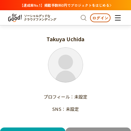
【達成率No.1】掲載手数料0円でプロジェクトをはじめる
ソーシャルグッドな
ログイン
クラウドファンディング
Takuya Uchida
プロジェクトからさがす
注目
新着
支援金額が多い
プロジェクトからさがす
注目
新着
支援人数が多い
終了日が近い
支援金額が多い
カテゴリーからさがす
支援人数が多い
国際協力
医療・福祉
子ども・教育
終了日が近い
動物
地域活性
フード・農業
文化
カテゴリーからさがす
国際協力
プロフィール：未設定
環境・エシカル
人権・マイノリティ
医療・福祉
災害
社会貢献
SNS：未設定
子ども・教育
動物
地域からさがす
地域活性
北海道・東北
フード・農業
文化
北海道
青森
岩手
宮城
秋田