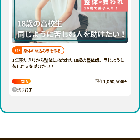
身体の駆込み寺を作る
FOR
1年寝たきりから整体に救われた18歳の整体師。同じように
苦しむ人を助けたい！
現在
1,060,500円
132
%
残り
終了