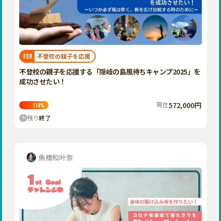
香川
愛媛
高知
九州・沖縄
福岡
不登校の親子を応援
FOR
佐賀
不登校の親子を応援する「隠岐の島風待ちキャンプ2025」を
成功させたい！
長崎
熊本
現在
572,000円
114
%
残り
終了
大分
宮崎
鹿児島
魚橋和叶奈
沖縄