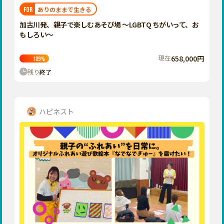
福岡
佐賀
長崎
熊本
大分
埼玉
ありのままで生きる
FOR
宮崎
鹿児島
沖縄
千葉
加古川発、親子で楽しむあそび場 ～LGBTQ ちがいって、お
もしろい～
東京
神奈川
現在
658,000円
109
%
中部
残り
終了
新潟
富山
石川
ハピネスト
福井
山梨
長野
岐阜
静岡
愛知