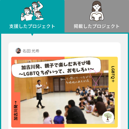
環境・エシカル
山形
福島
人権・マイノリティ
関東
災害
社会貢献
茨城
栃木
群馬
埼玉
千葉
支援したプロジェクト
掲載したプロジェクト
北海道・東北
東京
神奈川
地域からさがす
北海道
中部
青森
新潟
富山
石川
福井
山梨
名田 光希
岩手
長野
岐阜
静岡
愛知
宮城
近畿
秋田
三重
滋賀
京都
大阪
兵庫
山形
奈良
和歌山
中国
福島
鳥取
島根
岡山
広島
山口
関東
茨城
四国
栃木
徳島
香川
愛媛
高知
九州・沖縄
群馬