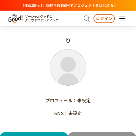
【達成率No.1】掲載手数料0円でプロジェクトをはじめる
ソーシャルグッドな
ログイン
クラウドファンディング
り
プロジェクトからさがす
注目
新着
支援金額が多い
プロジェクトからさがす
注目
新着
支援人数が多い
終了日が近い
支援金額が多い
カテゴリーからさがす
支援人数が多い
国際協力
医療・福祉
子ども・教育
終了日が近い
動物
地域活性
フード・農業
文化
カテゴリーからさがす
国際協力
プロフィール：未設定
環境・エシカル
人権・マイノリティ
医療・福祉
災害
社会貢献
SNS：未設定
子ども・教育
動物
地域からさがす
地域活性
北海道・東北
フード・農業
文化
北海道
青森
岩手
宮城
秋田