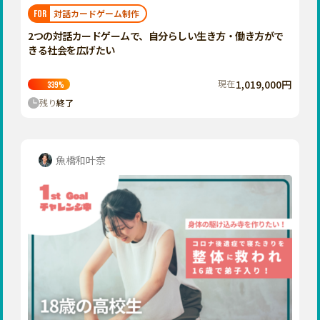
福岡
佐賀
長崎
熊本
大分
埼玉
対話カードゲーム制作
FOR
宮崎
鹿児島
沖縄
千葉
2つの対話カードゲームで、自分らしい生き方・働き方がで
きる社会を広げたい
東京
神奈川
現在
1,019,000円
339
%
中部
残り
終了
新潟
富山
石川
魚橋和叶奈
福井
山梨
長野
岐阜
静岡
愛知