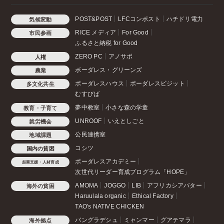
POST&POST
LFCコンポスト
ハチドリ電力
気候変動
RICE メディア
For Good
市民参画
ふるさと納税 for Good
ZERO PC
アノサポ
人権
ボーダレス・グリーンズ
農業
ボーダレスハウス
ボーダレスビジット
多文化共生
むすびば
夢中教室
小さな森の学童
教育・子育て
UNROOF
いえとしごと
就労機会
公民連携室
地域課題
コシツ
国内の貧困
ボーダレスアカデミー
起業支援・人材育成
次世代リーダー育成プログラム「HOPE」
AMOMA
JOGGO
LIB
アフリカシアバター
海外の貧困
Haruulala organic
Ethical Factory
TAO's NATIVE CHICKEN
バングラデシュ
ミャンマー
グアテマラ
海外拠点