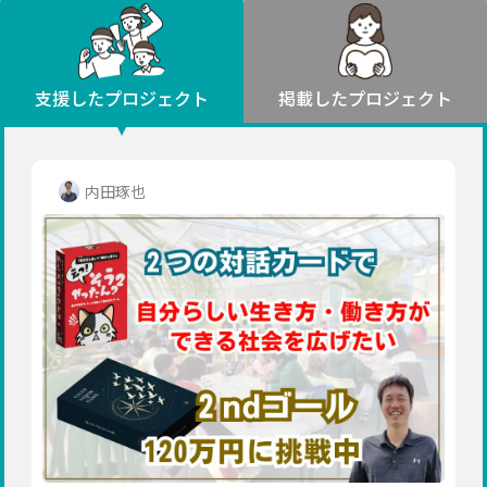
環境・エシカル
山形
福島
人権・マイノリティ
関東
災害
社会貢献
茨城
栃木
群馬
埼玉
千葉
支援したプロジェクト
掲載したプロジェクト
北海道・東北
東京
神奈川
地域からさがす
北海道
中部
青森
新潟
富山
石川
福井
山梨
内田琢也
岩手
長野
岐阜
静岡
愛知
宮城
近畿
秋田
三重
滋賀
京都
大阪
兵庫
山形
奈良
和歌山
中国
福島
鳥取
島根
岡山
広島
山口
関東
茨城
四国
栃木
徳島
香川
愛媛
高知
九州・沖縄
群馬