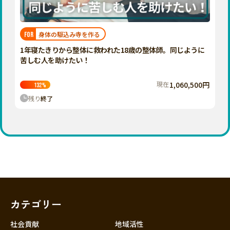
近畿
三重
滋賀
身体の駆込み寺を作る
FOR
京都
1年寝たきりから整体に救われた18歳の整体師。同じように
大阪
苦しむ人を助けたい！
兵庫
現在
1,060,500円
132
%
奈良
残り
終了
和歌山
中国
鳥取
島根
岡山
広島
山口
カテゴリー
四国
徳島
社会貢献
地域活性