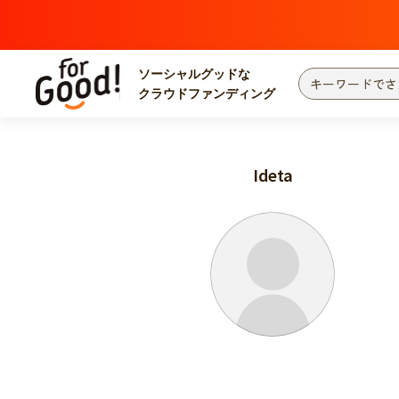
ソーシャルグッドな
クラウドファンディング
プロジェクトからさがす
注目
新着
Ideta
カテゴリーからさがす
国際協力
医療
災害
社会貢献
北海道・東北
地域からさがす
関東
中部
近畿