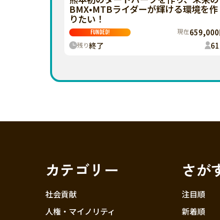
BMX•MTBライダーが輝ける環境を作
りたい！
現在
659,00
FUNDED!
終了
61
残り
カテゴリー
さが
社会貢献
注目順
人権・マイノリティ
新着順