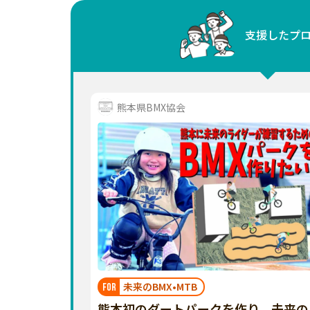
中国
支援したプ
四国
九州・沖縄
熊本県BMX協会
未来のBMX•MTB
FOR
熊本初のダートパークを作り、未来の