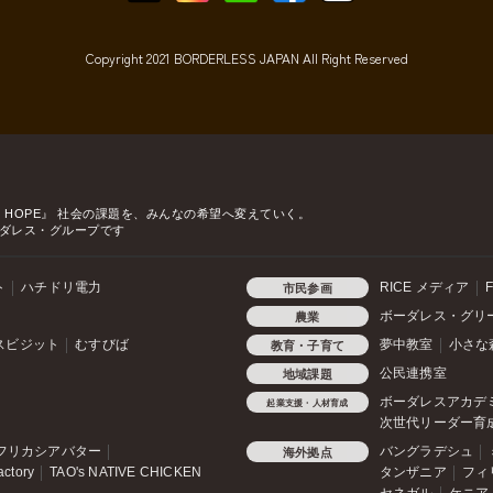
Copyright 2021 BORDERLESS JAPAN All Right Reserved
o HOPE』
社会の課題を、みんなの希望へ変えていく。
ダレス・グループです
ト
ハチドリ電力
RICE メディア
F
市民参画
ボーダレス・グリ
農業
スビジット
むすびば
夢中教室
小さな
教育・子育て
公民連携室
地域課題
ボーダレスアカデ
起業支援・人材育成
次世代リーダー育
フリカシアバター
バングラデシュ
海外拠点
actory
TAO's NATIVE CHICKEN
タンザニア
フィ