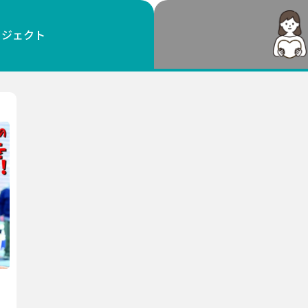
鳥取
島根
岡山
広島
山口
ロジェクト
徳島
香川
愛媛
高知
福岡
佐賀
長崎
熊本
大分
宮崎
鹿児島
沖縄