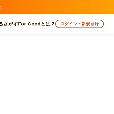
る
さがす
For Goodとは？
ログイン・新規登録
文化
環境・エシカル
人権・マイノリティ
知