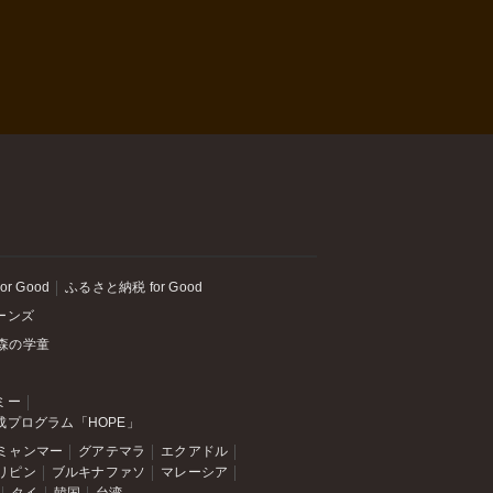
or Good
ふるさと納税 for Good
ーンズ
森の学童
ミー
成プログラム「HOPE」
ミャンマー
グアテマラ
エクアドル
リピン
ブルキナファソ
マレーシア