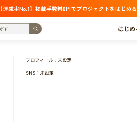
【達成率No.1】掲載手数料0円でプロジェクトをはじめる
はじめ
支援金額が多い
支援人数が多い
終了日が近い
プロフィール：未設定
・福祉
子ども・教育
動物
地域活性
フード・農業
SNS：未設定
北海道
青森
岩手
宮城
秋田
山形
福島
茨城
栃木
群馬
埼玉
千葉
東京
神奈川
新潟
富山
石川
福井
山梨
長野
岐阜
静岡
愛
三重
滋賀
京都
大阪
兵庫
奈良
和歌山