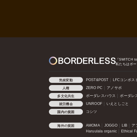
『SWITCH t
私たちはボー
POST&POST
LFCコンポス
気候変動
ZERO PC
アノサポ
人権
ボーダレスハウス
ボーダレ
多文化共生
UNROOF
いえとしごと
就労機会
コシツ
国内の貧困
AMOMA
JOGGO
LIB
ア
海外の貧困
Haruulala organic
Ethical F