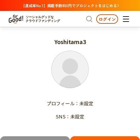
【達成率No.1】掲載手数料0円でプロジェクトをはじめる
ソーシャルグッドな
ログイン
クラウドファンディング
Yoshitama3
プロジェクトからさがす
注目
新着
支援金額が多い
プロジェクトからさがす
注目
新着
支援人数が多い
終了日が近い
支援金額が多い
カテゴリーからさがす
支援人数が多い
国際協力
医療・福祉
子ども・教育
終了日が近い
動物
地域活性
フード・農業
文化
カテゴリーからさがす
国際協力
プロフィール：未設定
環境・エシカル
人権・マイノリティ
医療・福祉
災害
社会貢献
SNS：未設定
子ども・教育
動物
地域からさがす
地域活性
北海道・東北
フード・農業
文化
北海道
青森
岩手
宮城
秋田