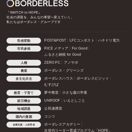
『SWITCH to HOPE』
社会の課題を、みんなの希望へ変えていく。
私たちはボーダレス・グループです
POST&POST
LFCコンポスト
ハチドリ電力
気候変動
RICE メディア
For Good
市民参画
ふるさと納税 for Good
ZERO PC
アノサポ
人権
ボーダレス・グリーンズ
農業
ボーダレスハウス
ボーダレスビジット
多文化共生
むすびば
夢中教室
小さな森の学童
教育・子育て
UNROOF
いえとしごと
就労機会
公民連携室
地域課題
コシツ
国内の貧困
ボーダレスアカデミー
起業支援・人材育成
次世代リーダー育成プログラム「HOPE」