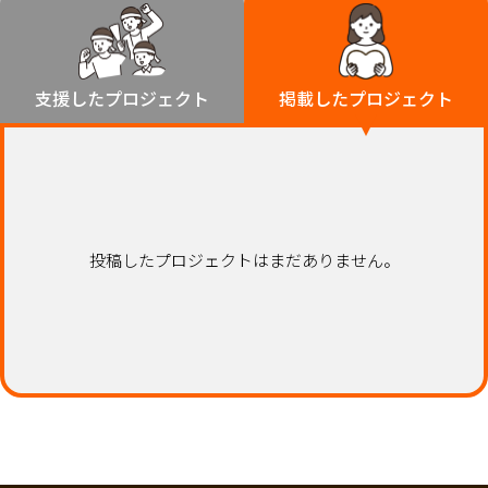
環境・エシカル
山形
福島
人権・マイノリティ
関東
災害
社会貢献
茨城
栃木
群馬
埼玉
千葉
支援したプロジェクト
掲載したプロジェクト
北海道・東北
東京
神奈川
地域からさがす
北海道
中部
青森
新潟
富山
石川
福井
山梨
岩手
長野
岐阜
静岡
愛知
宮城
近畿
投稿したプロジェクトはまだありません。
秋田
三重
滋賀
京都
大阪
兵庫
山形
奈良
和歌山
中国
福島
鳥取
島根
岡山
広島
山口
関東
茨城
四国
栃木
徳島
香川
愛媛
高知
九州・沖縄
群馬