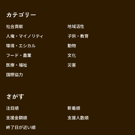
福岡
佐賀
長崎
熊本
大分
埼玉
宮崎
鹿児島
沖縄
千葉
カテゴリー
東京
社会貢献
地域活性
神奈川
人権・マイノリティ
子供・教育
中部
新潟
環境・エシカル
動物
フード・農業
文化
富山
医療・福祉
災害
石川
国際協力
福井
山梨
さがす
長野
岐阜
注目順
新着順
静岡
支援金額順
支援人数順
愛知
終了日が近い順