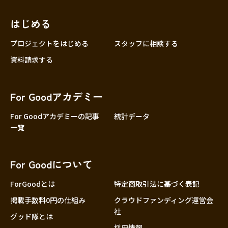
近畿
三重
滋賀
はじめる
京都
プロジェクトをはじめる
スタッフに相談する
大阪
資料請求する
兵庫
奈良
For Goodアカデミー
和歌山
For Goodアカデミーの記事
統計データ
中国
鳥取
一覧
島根
岡山
For Goodについて
広島
ForGoodとは
特定商取引法に基づく表記
山口
掲載手数料0円の仕組み
クラウドファンディング運営会
四国
社
徳島
グッド隊とは
採用情報