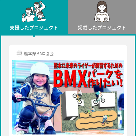
環境・エシカル
山形
福島
人権・マイノリティ
関東
災害
社会貢献
茨城
栃木
群馬
埼玉
千葉
支援したプロジェクト
掲載したプロジェクト
北海道・東北
東京
神奈川
地域からさがす
北海道
中部
青森
新潟
富山
石川
福井
山梨
熊本県BMX協会
岩手
長野
岐阜
静岡
愛知
宮城
近畿
秋田
三重
滋賀
京都
大阪
兵庫
山形
奈良
和歌山
中国
福島
鳥取
島根
岡山
広島
山口
関東
茨城
四国
栃木
徳島
香川
愛媛
高知
九州・沖縄
群馬