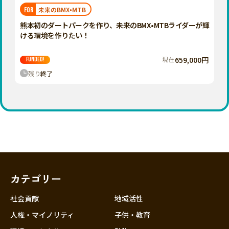
福岡
佐賀
長崎
熊本
大分
埼玉
未来のBMX•MTB
FOR
宮崎
鹿児島
沖縄
千葉
熊本初のダートパークを作り、未来のBMX•MTBライダーが輝
ける環境を作りたい！
東京
神奈川
現在
659,000円
FUNDED!
中部
残り
終了
新潟
富山
石川
福井
山梨
長野
カテゴリー
岐阜
静岡
社会貢献
地域活性
愛知
人権・マイノリティ
子供・教育