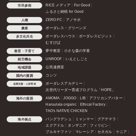
RICE メディア
For Good
市民参画
ふるさと納税 for Good
ZERO PC
アノサポ
人権
ボーダレス・グリーンズ
農業
ボーダレスハウス
ボーダレスビジット
多文化共生
むすびば
夢中教室
小さな森の学童
教育・子育て
UNROOF
いえとしごと
就労機会
公民連携室
地域課題
コシツ
国内の貧困
ボーダレスアカデミー
起業支援・人材育成
次世代リーダー育成プログラム「HOPE」
AMOMA
JOGGO
LIB
アフリカシアバター
海外の貧困
Haruulala organic
Ethical Factory
TAO's NATIVE CHICKEN
バングラデシュ
ミャンマー
グアテマラ
海外拠点
エクアドル
タンザニア
フィリピン
ブルキナファソ
マレーシア
セネガル
ケニア