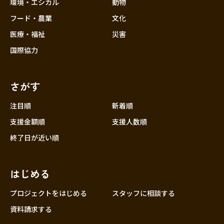
近畿
環境・エシカル
動物
三重
フード・農業
文化
滋賀
医療・福祉
災害
京都
国際協力
大阪
兵庫
さがす
奈良
和歌山
注目順
新着順
中国
支援金額順
支援人数順
鳥取
終了日が近い順
島根
岡山
はじめる
広島
山口
プロジェクトをはじめる
スタッフに相談する
四国
資料請求する
徳島