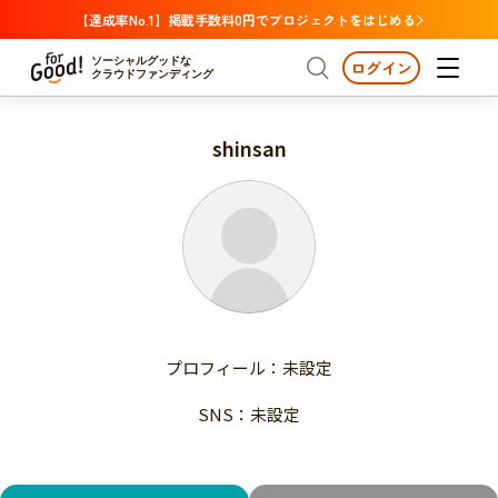
【達成率No.1】掲載手数料0円でプロジェクトをはじめる
ソーシャルグッドな
ログイン
クラウドファンディング
shinsan
プロジェクトからさがす
注目
新着
支援金額が多い
プロジェクトからさがす
注目
新着
支援人数が多い
終了日が近い
支援金額が多い
カテゴリーからさがす
支援人数が多い
国際協力
医療・福祉
子ども・教育
終了日が近い
動物
地域活性
フード・農業
文化
カテゴリーからさがす
国際協力
プロフィール：未設定
環境・エシカル
人権・マイノリティ
医療・福祉
災害
社会貢献
SNS：未設定
子ども・教育
動物
地域からさがす
地域活性
北海道・東北
フード・農業
文化
北海道
青森
岩手
宮城
秋田