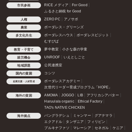
RICE メディア
For Good
市民参画
ふるさと納税 for Good
ZERO PC
アノサポ
人権
ボーダレス・グリーンズ
農業
ボーダレスハウス
ボーダレスビジット
多文化共生
むすびば
夢中教室
小さな森の学童
教育・子育て
UNROOF
いえとしごと
就労機会
公民連携室
地域課題
コシツ
国内の貧困
ボーダレスアカデミー
起業支援・人材育成
次世代リーダー育成プログラム「HOPE」
AMOMA
JOGGO
LIB
アフリカシアバター
海外の貧困
Haruulala organic
Ethical Factory
TAO's NATIVE CHICKEN
バングラデシュ
ミャンマー
グアテマラ
海外拠点
エクアドル
タンザニア
フィリピン
ブルキナファソ
マレーシア
セネガル
ケニア