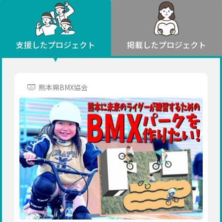
環境・エシカル
山形
福島
人権・マイノリティ
関東
災害
社会貢献
茨城
栃木
群馬
埼玉
千葉
支援したプロジェクト
掲載したプロジェクト
北海道・東北
東京
神奈川
地域からさがす
北海道
中部
青森
新潟
富山
石川
福井
山梨
熊本県BMX協会
岩手
長野
岐阜
静岡
愛知
宮城
近畿
秋田
三重
滋賀
京都
大阪
兵庫
山形
奈良
和歌山
中国
福島
鳥取
島根
岡山
広島
山口
関東
茨城
四国
栃木
徳島
香川
愛媛
高知
九州・沖縄
群馬