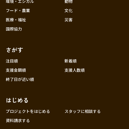
近畿
環境・エシカル
動物
三重
フード・農業
文化
滋賀
医療・福祉
災害
京都
国際協力
大阪
兵庫
さがす
奈良
和歌山
注目順
新着順
中国
支援金額順
支援人数順
鳥取
終了日が近い順
島根
岡山
はじめる
広島
山口
プロジェクトをはじめる
スタッフに相談する
四国
資料請求する
徳島