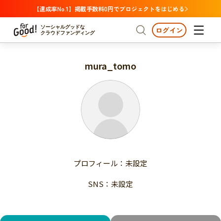
【達成率No.1】掲載手数料0円でプロジェクトをはじめる
ソーシャルグッドな
ログイン
クラウドファンディング
mura_tomo
プロジェクトからさがす
注目
新着
支援金額が多い
プロジェクトからさがす
注目
新着
支援人数が多い
終了日が近い
支援金額が多い
カテゴリーからさがす
支援人数が多い
国際協力
医療・福祉
子ども・教育
終了日が近い
動物
地域活性
フード・農業
文化
カテゴリーからさがす
国際協力
プロフィール：未設定
環境・エシカル
人権・マイノリティ
医療・福祉
災害
社会貢献
SNS：未設定
子ども・教育
動物
地域からさがす
地域活性
北海道・東北
フード・農業
文化
北海道
青森
岩手
宮城
秋田