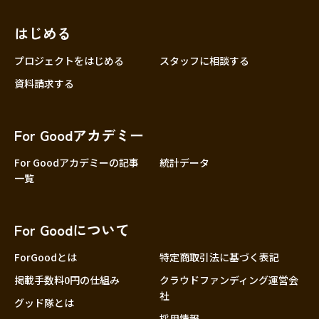
近畿
三重
滋賀
はじめる
京都
プロジェクトをはじめる
スタッフに相談する
大阪
資料請求する
兵庫
奈良
For Goodアカデミー
和歌山
For Goodアカデミーの記事
統計データ
中国
鳥取
一覧
島根
岡山
For Goodについて
広島
ForGoodとは
特定商取引法に基づく表記
山口
掲載手数料0円の仕組み
クラウドファンディング運営会
四国
社
徳島
グッド隊とは
採用情報