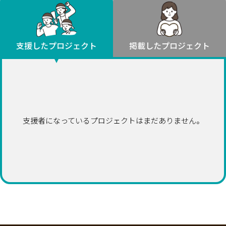
環境・エシカル
山形
福島
人権・マイノリティ
関東
災害
社会貢献
茨城
栃木
群馬
埼玉
千葉
支援したプロジェクト
掲載したプロジェクト
北海道・東北
東京
神奈川
地域からさがす
北海道
中部
青森
新潟
富山
石川
福井
山梨
岩手
長野
岐阜
静岡
愛知
宮城
近畿
支援者になっているプロジェクトはまだありません。
秋田
三重
滋賀
京都
大阪
兵庫
山形
奈良
和歌山
中国
福島
鳥取
島根
岡山
広島
山口
関東
茨城
四国
栃木
徳島
香川
愛媛
高知
九州・沖縄
群馬