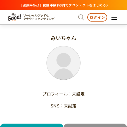
【達成率No.1】掲載手数料0円でプロジェクトをはじめる
ソーシャルグッドな
ログイン
クラウドファンディング
みいちゃん
プロジェクトからさがす
注目
新着
支援金額が多い
プロジェクトからさがす
注目
新着
支援人数が多い
終了日が近い
支援金額が多い
カテゴリーからさがす
支援人数が多い
国際協力
医療・福祉
子ども・教育
終了日が近い
動物
地域活性
フード・農業
文化
カテゴリーからさがす
国際協力
プロフィール：未設定
環境・エシカル
人権・マイノリティ
医療・福祉
災害
社会貢献
SNS：未設定
子ども・教育
動物
地域からさがす
地域活性
北海道・東北
フード・農業
文化
北海道
青森
岩手
宮城
秋田