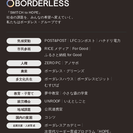
『SWITCH to HOPE』
社会の課題を、みんなの希望へ変えていく。
私たちはボーダレス・グループです
POST&POST
LFCコンポスト
ハチドリ電力
気候変動
RICE メディア
For Good
市民参画
ふるさと納税 for Good
ZERO PC
アノサポ
人権
ボーダレス・グリーンズ
農業
ボーダレスハウス
ボーダレスビジット
多文化共生
むすびば
夢中教室
小さな森の学童
教育・子育て
UNROOF
いえとしごと
就労機会
公民連携室
地域課題
コシツ
国内の貧困
ボーダレスアカデミー
起業支援・人材育成
次世代リーダー育成プログラム「HOPE」