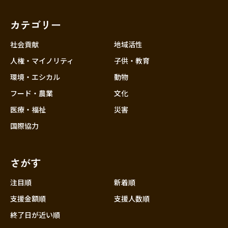
福岡
佐賀
長崎
熊本
大分
埼玉
宮崎
鹿児島
沖縄
千葉
カテゴリー
東京
社会貢献
地域活性
神奈川
人権・マイノリティ
子供・教育
中部
新潟
環境・エシカル
動物
フード・農業
文化
富山
医療・福祉
災害
石川
国際協力
福井
山梨
さがす
長野
岐阜
注目順
新着順
静岡
支援金額順
支援人数順
愛知
終了日が近い順