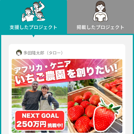
環境・エシカル
山形
福島
人権・マイノリティ
関東
災害
社会貢献
茨城
栃木
群馬
埼玉
千葉
支援したプロジェクト
掲載したプロジェクト
北海道・東北
東京
神奈川
地域からさがす
北海道
中部
青森
新潟
富山
石川
福井
山梨
多田隆太郎（タロー）
岩手
長野
岐阜
静岡
愛知
宮城
近畿
秋田
三重
滋賀
京都
大阪
兵庫
山形
奈良
和歌山
中国
福島
鳥取
島根
岡山
広島
山口
関東
茨城
四国
栃木
徳島
香川
愛媛
高知
九州・沖縄
群馬