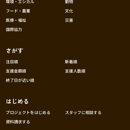
近畿
環境・エシカル
動物
三重
フード・農業
文化
滋賀
医療・福祉
災害
京都
国際協力
大阪
兵庫
さがす
奈良
和歌山
注目順
新着順
中国
支援金額順
支援人数順
鳥取
終了日が近い順
島根
岡山
はじめる
広島
山口
プロジェクトをはじめる
スタッフに相談する
四国
資料請求する
徳島