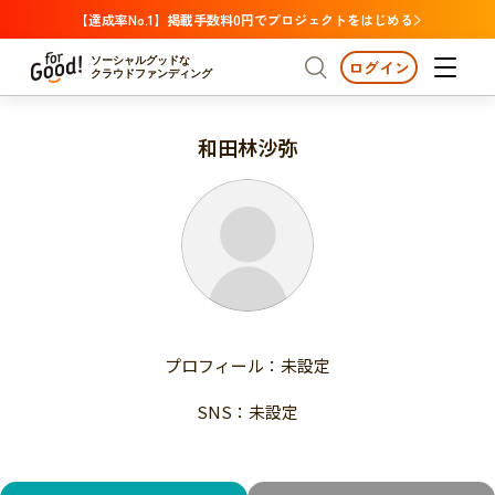
【達成率No.1】掲載手数料0円でプロジェクトをはじめる
ソーシャルグッドな
ログイン
クラウドファンディング
和田林沙弥
プロジェクトからさがす
注目
新着
支援金額が多い
プロジェクトからさがす
注目
新着
支援人数が多い
終了日が近い
支援金額が多い
カテゴリーからさがす
支援人数が多い
国際協力
医療・福祉
子ども・教育
終了日が近い
動物
地域活性
フード・農業
文化
カテゴリーからさがす
国際協力
プロフィール：未設定
環境・エシカル
人権・マイノリティ
医療・福祉
災害
社会貢献
SNS：未設定
子ども・教育
動物
地域からさがす
地域活性
北海道・東北
フード・農業
文化
北海道
青森
岩手
宮城
秋田