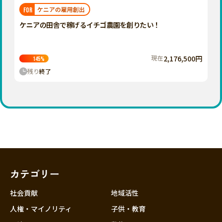
福岡
佐賀
長崎
熊本
大分
埼玉
ケニアの雇用創出
FOR
宮崎
鹿児島
沖縄
千葉
ケニアの田舎で稼げるイチゴ農園を創りたい！
東京
神奈川
現在
2,176,500円
145
%
中部
残り
終了
新潟
富山
石川
福井
山梨
長野
カテゴリー
岐阜
静岡
社会貢献
地域活性
愛知
人権・マイノリティ
子供・教育