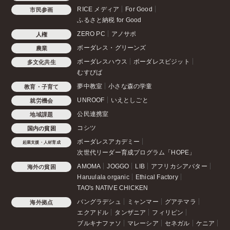
RICE メディア
For Good
市民参画
ふるさと納税 for Good
ZERO PC
アノサポ
人権
ボーダレス・グリーンズ
農業
ボーダレスハウス
ボーダレスビジット
多文化共生
むすびば
夢中教室
小さな森の学童
教育・子育て
UNROOF
いえとしごと
就労機会
公民連携室
地域課題
コシツ
国内の貧困
ボーダレスアカデミー
起業支援・人材育成
次世代リーダー育成プログラム「HOPE」
AMOMA
JOGGO
LIB
アフリカシアバター
海外の貧困
Haruulala organic
Ethical Factory
TAO's NATIVE CHICKEN
バングラデシュ
ミャンマー
グアテマラ
海外拠点
エクアドル
タンザニア
フィリピン
ブルキナファソ
マレーシア
セネガル
ケニア