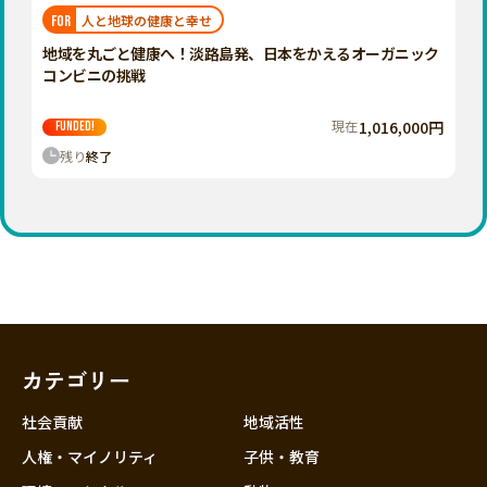
福岡
佐賀
長崎
熊本
大分
埼玉
人と地球の健康と幸せ
FOR
宮崎
鹿児島
沖縄
千葉
地域を丸ごと健康へ！淡路島発、日本をかえるオーガニック
コンビニの挑戦
東京
神奈川
現在
1,016,000円
FUNDED!
中部
残り
終了
新潟
富山
石川
福井
山梨
長野
カテゴリー
岐阜
静岡
社会貢献
地域活性
愛知
人権・マイノリティ
子供・教育