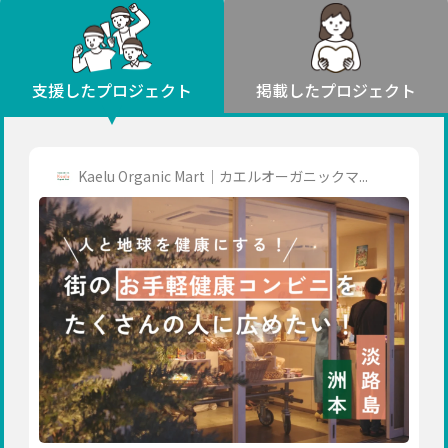
環境・エシカル
山形
福島
人権・マイノリティ
関東
災害
社会貢献
茨城
栃木
群馬
埼玉
千葉
支援したプロジェクト
掲載したプロジェクト
北海道・東北
東京
神奈川
地域からさがす
北海道
中部
青森
新潟
富山
石川
福井
山梨
Kaelu Organic Mart｜カエルオーガニックマ...
岩手
長野
岐阜
静岡
愛知
宮城
近畿
秋田
三重
滋賀
京都
大阪
兵庫
山形
奈良
和歌山
中国
福島
鳥取
島根
岡山
広島
山口
関東
茨城
四国
栃木
徳島
香川
愛媛
高知
九州・沖縄
群馬