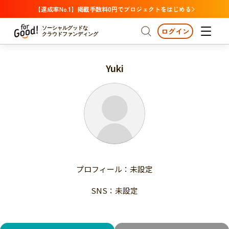
【達成率No.1】掲載手数料0円でプロジェクトをはじめる
ソーシャルグッドな
ログイン
クラウドファンディング
Yuki
プロジェクトからさがす
注目
新着
支援金額が多い
プロジェクトからさがす
注目
新着
支援人数が多い
終了日が近い
支援金額が多い
カテゴリーからさがす
支援人数が多い
国際協力
医療・福祉
子ども・教育
終了日が近い
動物
地域活性
フード・農業
文化
カテゴリーからさがす
国際協力
プロフィール：未設定
環境・エシカル
人権・マイノリティ
医療・福祉
災害
社会貢献
SNS：未設定
子ども・教育
動物
地域からさがす
地域活性
北海道・東北
フード・農業
文化
北海道
青森
岩手
宮城
秋田