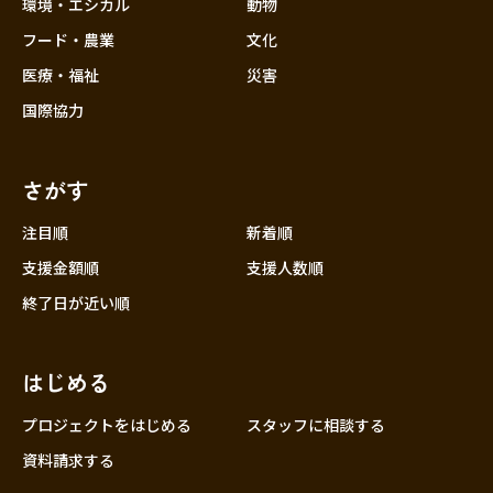
近畿
環境・エシカル
動物
三重
フード・農業
文化
滋賀
医療・福祉
災害
京都
国際協力
大阪
兵庫
さがす
奈良
和歌山
注目順
新着順
中国
支援金額順
支援人数順
鳥取
終了日が近い順
島根
岡山
はじめる
広島
山口
プロジェクトをはじめる
スタッフに相談する
四国
資料請求する
徳島