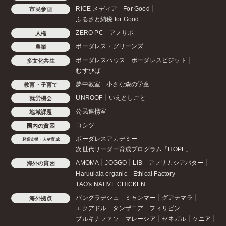
RICE メディア
For Good
市民参画
ふるさと納税 for Good
ZERO PC
アノサポ
人権
ボーダレス・グリーンズ
農業
ボーダレスハウス
ボーダレスビジット
多文化共生
むすびば
夢中教室
小さな森の学童
教育・子育て
UNROOF
いえとしごと
就労機会
公民連携室
地域課題
コシツ
国内の貧困
ボーダレスアカデミー
起業支援・人材育成
次世代リーダー育成プログラム「HOPE」
AMOMA
JOGGO
LIB
アフリカシアバター
海外の貧困
Haruulala organic
Ethical Factory
TAO's NATIVE CHICKEN
バングラデシュ
ミャンマー
グアテマラ
海外拠点
エクアドル
タンザニア
フィリピン
ブルキナファソ
マレーシア
セネガル
ケニア