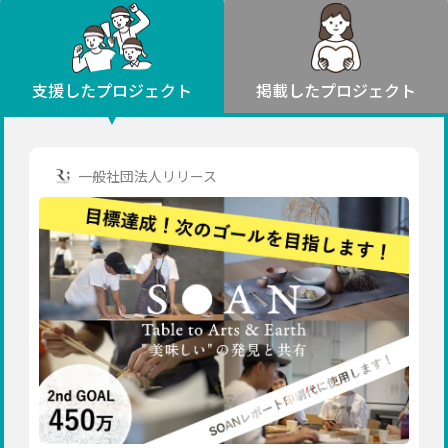
環境・エシカル
山形
福島
人権・マイノリティ
関東
災害
社会貢献
茨城
栃木
群馬
埼玉
千葉
支援したプロジェクト
掲載したプロジェクト
北海道・東北
東京
神奈川
地域からさがす
北海道
中部
青森
新潟
富山
石川
福井
山梨
一般社団法人リリース
岩手
長野
岐阜
静岡
愛知
宮城
近畿
秋田
三重
滋賀
京都
大阪
兵庫
山形
奈良
和歌山
中国
福島
鳥取
島根
岡山
広島
山口
関東
茨城
四国
栃木
徳島
香川
愛媛
高知
九州・沖縄
群馬