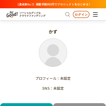
【達成率No.1】掲載手数料0円でプロジェクトをはじめる
ソーシャルグッドな
ログイン
クラウドファンディング
かず
プロジェクトからさがす
注目
新着
支援金額が多い
プロジェクトからさがす
注目
新着
支援人数が多い
終了日が近い
支援金額が多い
カテゴリーからさがす
支援人数が多い
国際協力
医療・福祉
子ども・教育
終了日が近い
動物
地域活性
フード・農業
文化
カテゴリーからさがす
国際協力
プロフィール：未設定
環境・エシカル
人権・マイノリティ
医療・福祉
災害
社会貢献
SNS：未設定
子ども・教育
動物
地域からさがす
地域活性
北海道・東北
フード・農業
文化
北海道
青森
岩手
宮城
秋田