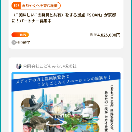
福岡
佐賀
長崎
熊本
大分
埼玉
自然や文化を育む経済
FOR
宮崎
鹿児島
沖縄
千葉
〈 "美味しい" の発見と共有〉をする拠点『SOAN』が京都
に！パートナー募集中
東京
神奈川
現在
4,825,000円
160
%
中部
残り
終了
新潟
富山
石川
合同会社こどもみらい探求社
福井
山梨
長野
岐阜
静岡
愛知