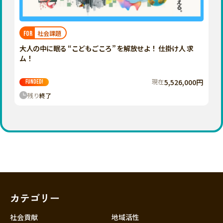
近畿
三重
滋賀
社会課題
FOR
京都
大人の中に眠る “こどもごころ” を解放せよ！ 仕掛け人 求
大阪
ム！
兵庫
現在
5,526,000円
FUNDED!
奈良
残り
終了
和歌山
中国
鳥取
島根
岡山
広島
山口
カテゴリー
四国
徳島
社会貢献
地域活性