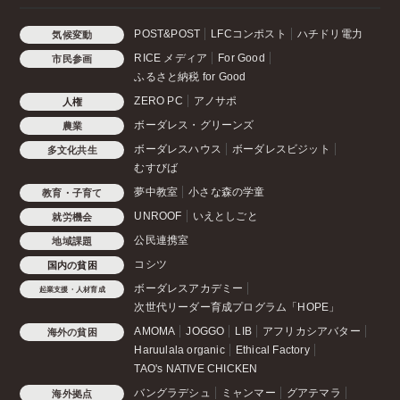
POST&POST
LFCコンポスト
ハチドリ電力
気候変動
RICE メディア
For Good
市民参画
ふるさと納税 for Good
ZERO PC
アノサポ
人権
ボーダレス・グリーンズ
農業
ボーダレスハウス
ボーダレスビジット
多文化共生
むすびば
夢中教室
小さな森の学童
教育・子育て
UNROOF
いえとしごと
就労機会
公民連携室
地域課題
コシツ
国内の貧困
ボーダレスアカデミー
起業支援・人材育成
次世代リーダー育成プログラム「HOPE」
AMOMA
JOGGO
LIB
アフリカシアバター
海外の貧困
Haruulala organic
Ethical Factory
TAO's NATIVE CHICKEN
バングラデシュ
ミャンマー
グアテマラ
海外拠点