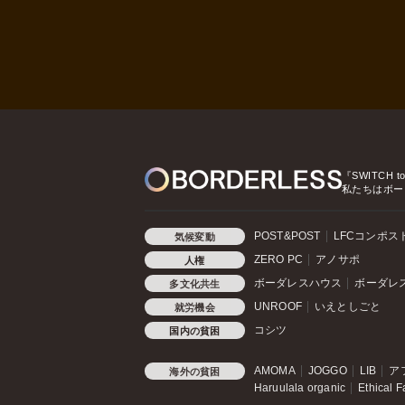
『SWITCH t
私たちはボー
POST&POST
LFCコンポス
気候変動
ZERO PC
アノサポ
人権
ボーダレスハウス
ボーダレ
多文化共生
UNROOF
いえとしごと
就労機会
コシツ
国内の貧困
AMOMA
JOGGO
LIB
ア
海外の貧困
Haruulala organic
Ethical F