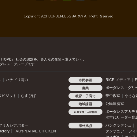
Copyright 2021 BORDERLESS JAPAN All Right Reserved
o HOPE』
社会の課題を、みんなの希望へ変えていく。
ダレス・グループです
ト
ハチドリ電力
RICE メディア
F
市民参画
ボーダレス・グリ
農業
スビジット
むすびば
夢中教室
小さな
教育・子育て
公民連携室
地域課題
ボーダレスアカデ
起業支援・人材育成
次世代リーダー育
フリカシアバター
バングラデシュ
海外拠点
actory
TAO's NATIVE CHICKEN
タンザニア
フィ
セネガル
ケニア