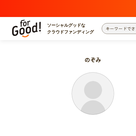
ソーシャルグッドな
クラウドファンディング
プロジェクトからさがす
注目
新着
のぞみ
カテゴリーからさがす
国際協力
医療
災害
社会貢献
北海道・東北
地域からさがす
関東
中部
近畿