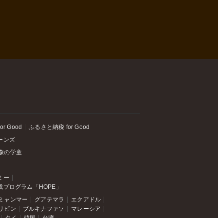
or Good
ふるさと納税 for Good
ーンズ
森の学童
ミー
成プログラム「HOPE」
ミャンマー
グアテマラ
エクアドル
リピン
ブルキナファソ
マレーシア
タイ
韓国
台湾