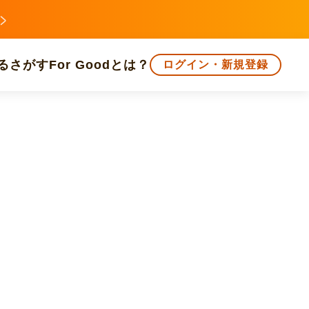
る
さがす
For Goodとは？
ログイン・新規登録
文化
環境・エシカル
人権・マイノリティ
知