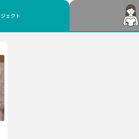
鳥取
島根
岡山
広島
山口
ロジェクト
徳島
香川
愛媛
高知
福岡
佐賀
長崎
熊本
大分
宮崎
鹿児島
沖縄