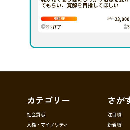
てもらい、寛解を目指してほしい
現在
23,00
FUNDED!
終了
3
残り
カテゴリー
さが
社会貢献
注目順
人権・マイノリティ
新着順