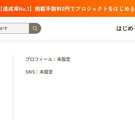
【達成率No.1】掲載手数料0円でプロジェクトをはじめる
はじめ
支援金額が多い
支援人数が多い
終了日が近い
プロフィール：未設定
・福祉
子ども・教育
動物
地域活性
フード・農業
SNS：未設定
北海道
青森
岩手
宮城
秋田
山形
福島
茨城
栃木
群馬
埼玉
千葉
東京
神奈川
新潟
富山
石川
福井
山梨
長野
岐阜
静岡
愛
三重
滋賀
京都
大阪
兵庫
奈良
和歌山