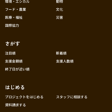
近畿
環境・エシカル
動物
三重
フード・農業
文化
滋賀
医療・福祉
災害
京都
国際協力
大阪
兵庫
さがす
奈良
和歌山
注目順
新着順
中国
支援金額順
支援人数順
鳥取
終了日が近い順
島根
岡山
はじめる
広島
山口
プロジェクトをはじめる
スタッフに相談する
四国
資料請求する
徳島