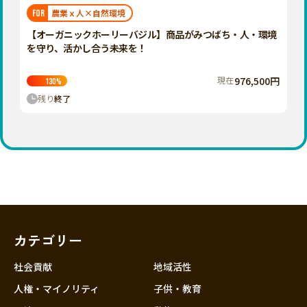
福岡
佐賀
長崎
熊本
大分
埼玉
農業ｘ人×自然環境
FOR
宮崎
鹿児島
沖縄
千葉
【オーガニックホーリーバジル】商品がみつばち・人・環境
を守り、活かし合う未来を！
東京
神奈川
現在
976,500円
130
%
中部
残り
終了
新潟
富山
石川
福井
山梨
長野
カテゴリー
岐阜
静岡
社会貢献
地域活性
愛知
人権・マイノリティ
子供・教育