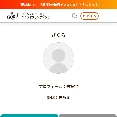
【達成率No.1】掲載手数料0円でプロジェクトをはじめる
ソーシャルグッドな
ログイン
クラウドファンディング
さくら
プロジェクトからさがす
注目
新着
支援金額が多い
プロジェクトからさがす
注目
新着
支援人数が多い
終了日が近い
支援金額が多い
カテゴリーからさがす
支援人数が多い
国際協力
医療・福祉
子ども・教育
終了日が近い
動物
地域活性
フード・農業
文化
カテゴリーからさがす
国際協力
プロフィール：未設定
環境・エシカル
人権・マイノリティ
医療・福祉
災害
社会貢献
SNS：未設定
子ども・教育
動物
地域からさがす
地域活性
北海道・東北
フード・農業
文化
北海道
青森
岩手
宮城
秋田