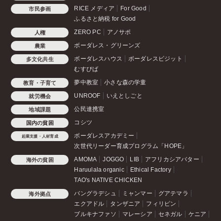
RICE メディア
For Good
市民参画
ふるさと納税 for Good
ZERO PC
アノサポ
人権
ボーダレス・グリーンズ
農業
ボーダレスハウス
ボーダレスビジット
多文化共生
むすびば
夢中教室
小さな森の学童
教育・子育て
UNROOF
いえとしごと
就労機会
公民連携室
地域課題
コシツ
国内の貧困
ボーダレスアカデミー
起業支援・人材育成
次世代リーダー育成プログラム「HOPE」
AMOMA
JOGGO
LIB
アフリカシアバター
海外の貧困
Haruulala organic
Ethical Factory
TAO's NATIVE CHICKEN
バングラデシュ
ミャンマー
グアテマラ
海外拠点
エクアドル
タンザニア
フィリピン
ブルキナファソ
マレーシア
セネガル
ケニア