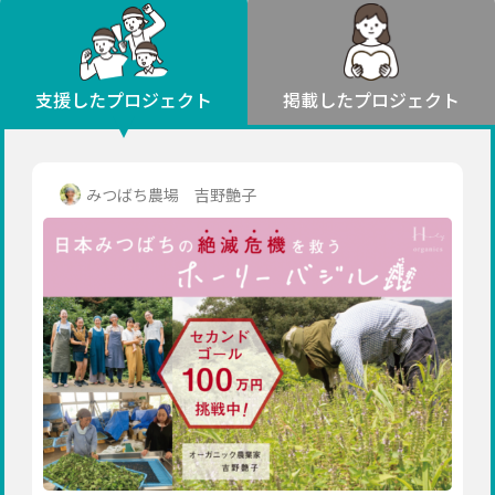
環境・エシカル
山形
福島
人権・マイノリティ
関東
災害
社会貢献
茨城
栃木
群馬
埼玉
千葉
支援したプロジェクト
掲載したプロジェクト
北海道・東北
東京
神奈川
地域からさがす
北海道
中部
青森
新潟
富山
石川
福井
山梨
みつばち農場 吉野艶子
岩手
長野
岐阜
静岡
愛知
宮城
近畿
秋田
三重
滋賀
京都
大阪
兵庫
山形
奈良
和歌山
中国
福島
鳥取
島根
岡山
広島
山口
関東
茨城
四国
栃木
徳島
香川
愛媛
高知
九州・沖縄
群馬