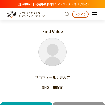
【達成率No.1】掲載手数料0円でプロジェクトをはじめる
ソーシャルグッドな
ログイン
クラウドファンディング
Find Value
プロジェクトからさがす
注目
新着
支援金額が多い
プロジェクトからさがす
注目
新着
支援人数が多い
終了日が近い
支援金額が多い
カテゴリーからさがす
支援人数が多い
国際協力
医療・福祉
子ども・教育
終了日が近い
動物
地域活性
フード・農業
文化
カテゴリーからさがす
国際協力
プロフィール：未設定
環境・エシカル
人権・マイノリティ
医療・福祉
災害
社会貢献
SNS：未設定
子ども・教育
動物
地域からさがす
地域活性
北海道・東北
フード・農業
文化
北海道
青森
岩手
宮城
秋田