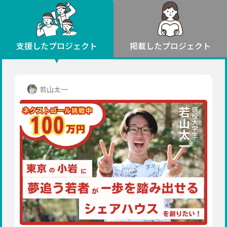
環境・エシカル
山形
福島
人権・マイノリティ
関東
災害
社会貢献
茨城
栃木
群馬
埼玉
千葉
支援したプロジェクト
掲載したプロジェクト
北海道・東北
東京
神奈川
地域からさがす
北海道
中部
青森
新潟
富山
石川
福井
山梨
若山太一
岩手
長野
岐阜
静岡
愛知
宮城
近畿
秋田
三重
滋賀
京都
大阪
兵庫
山形
奈良
和歌山
中国
福島
鳥取
島根
岡山
広島
山口
関東
茨城
四国
栃木
徳島
香川
愛媛
高知
九州・沖縄
群馬