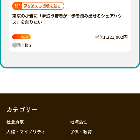
福岡
佐賀
長崎
熊本
大分
埼玉
夢を追える環境を創る
FOR
宮崎
鹿児島
沖縄
千葉
東京の小岩に「夢追う若者が一歩を踏み出せるシェアハウ
ス」を創りたい！
東京
神奈川
現在
1,221,002円
152
%
中部
残り
終了
新潟
富山
石川
福井
山梨
長野
カテゴリー
岐阜
静岡
社会貢献
地域活性
愛知
人権・マイノリティ
子供・教育