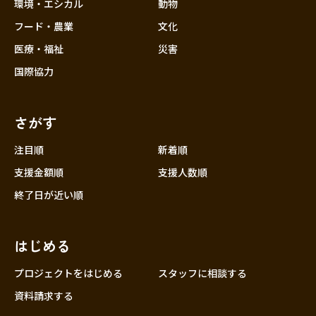
近畿
環境・エシカル
動物
三重
フード・農業
文化
滋賀
医療・福祉
災害
京都
国際協力
大阪
兵庫
さがす
奈良
和歌山
注目順
新着順
中国
支援金額順
支援人数順
鳥取
終了日が近い順
島根
岡山
はじめる
広島
山口
プロジェクトをはじめる
スタッフに相談する
四国
資料請求する
徳島