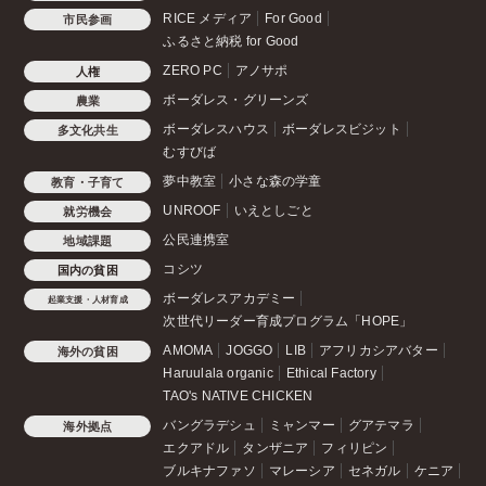
RICE メディア
For Good
市民参画
ふるさと納税 for Good
ZERO PC
アノサポ
人権
ボーダレス・グリーンズ
農業
ボーダレスハウス
ボーダレスビジット
多文化共生
むすびば
夢中教室
小さな森の学童
教育・子育て
UNROOF
いえとしごと
就労機会
公民連携室
地域課題
コシツ
国内の貧困
ボーダレスアカデミー
起業支援・人材育成
次世代リーダー育成プログラム「HOPE」
AMOMA
JOGGO
LIB
アフリカシアバター
海外の貧困
Haruulala organic
Ethical Factory
TAO's NATIVE CHICKEN
バングラデシュ
ミャンマー
グアテマラ
海外拠点
エクアドル
タンザニア
フィリピン
ブルキナファソ
マレーシア
セネガル
ケニア