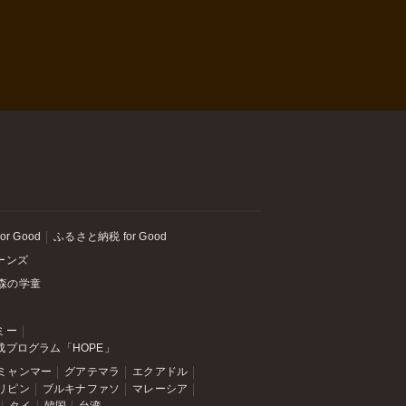
or Good
ふるさと納税 for Good
ーンズ
森の学童
ミー
成プログラム「HOPE」
ミャンマー
グアテマラ
エクアドル
リピン
ブルキナファソ
マレーシア