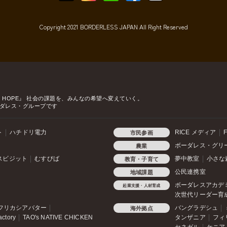
Copyright 2021 BORDERLESS JAPAN All Right Reserved
o HOPE』
社会の課題を、みんなの希望へ変えていく。
ダレス・グループです
ト
ハチドリ電力
RICE メディア
F
市民参画
ボーダレス・グリ
農業
スビジット
むすびば
夢中教室
小さな
教育・子育て
公民連携室
地域課題
ボーダレスアカデ
起業支援・人材育成
次世代リーダー育
フリカシアバター
バングラデシュ
海外拠点
actory
TAO's NATIVE CHICKEN
タンザニア
フィ