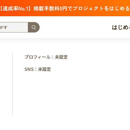
【達成率No.1】掲載手数料0円でプロジェクトをはじめる
はじめ
支援金額が多い
支援人数が多い
終了日が近い
プロフィール：未設定
・福祉
子ども・教育
動物
地域活性
フード・農業
SNS：未設定
北海道
青森
岩手
宮城
秋田
山形
福島
茨城
栃木
群馬
埼玉
千葉
東京
神奈川
新潟
富山
石川
福井
山梨
長野
岐阜
静岡
愛
三重
滋賀
京都
大阪
兵庫
奈良
和歌山