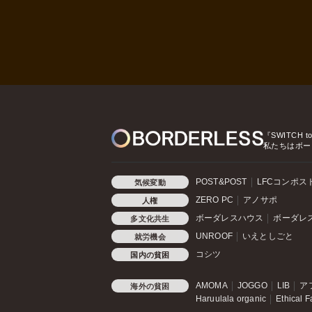
『SWITCH t
私たちはボー
POST&POST
LFCコンポス
気候変動
ZERO PC
アノサポ
人権
ボーダレスハウス
ボーダレ
多文化共生
UNROOF
いえとしごと
就労機会
コシツ
国内の貧困
AMOMA
JOGGO
LIB
ア
海外の貧困
Haruulala organic
Ethical F