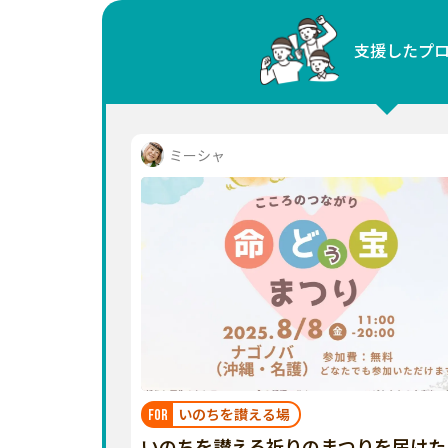
中国
支援したプ
四国
九州・沖縄
ミーシャ
いのちを讃える場
FOR
いのちを讃える祈りのまつりを届けた