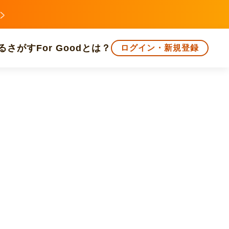
る
さがす
For Goodとは？
ログイン・新規登録
文化
環境・エシカル
人権・マイノリティ
知