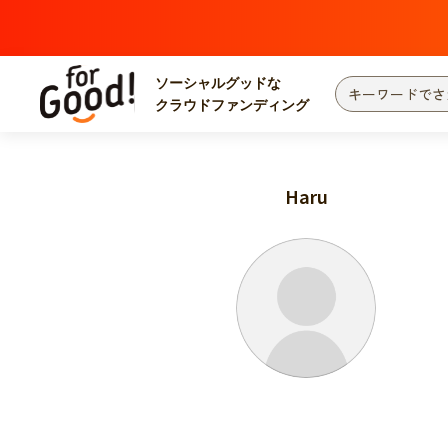
ソーシャルグッドな
クラウドファンディング
プロジェクトからさがす
注目
新着
Haru
カテゴリーからさがす
国際協力
医療
災害
社会貢献
北海道・東北
地域からさがす
関東
中部
近畿