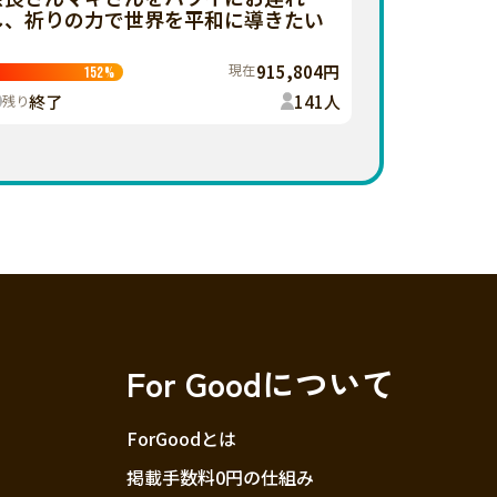
し、祈りの力で世界を平和に導きたい
現在
915,804円
152
%
終了
141
人
残り
For Goodについて
ForGoodとは
掲載手数料0円の仕組み