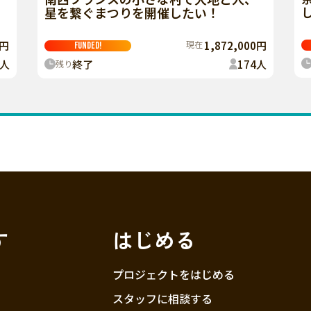
星を繋ぐまつりを開催したい！
現在
1,872,000円
1円
FUNDED!
終了
174
人
人
残り
す
はじめる
プロジェクトをはじめる
スタッフに相談する