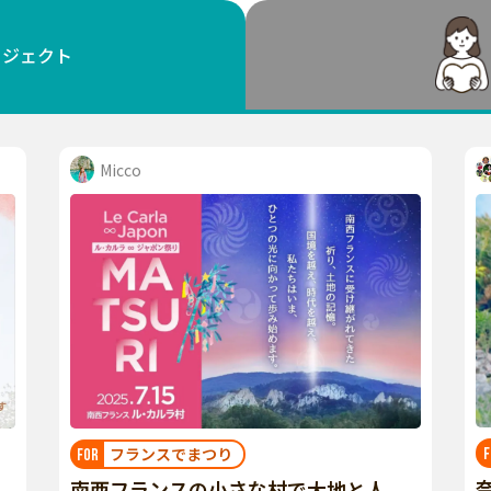
鳥取
島根
岡山
広島
山口
ロジェクト
徳島
香川
愛媛
高知
福岡
佐賀
長崎
熊本
大分
宮崎
鹿児島
沖縄
Micco
フランスでまつり
F
FOR
南西フランスの小さな村で大地と人、