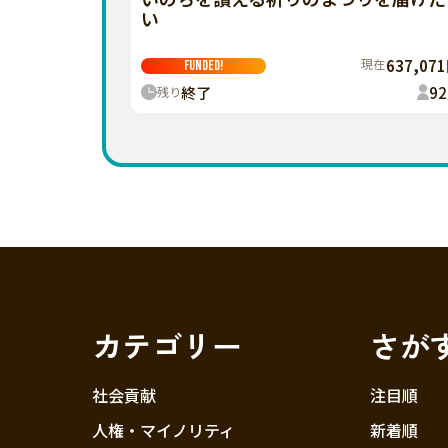
い
現在
637,07
FUNDED!
終了
92
残り
カテゴリー
さが
社会貢献
注目順
人権・マイノリティ
新着順