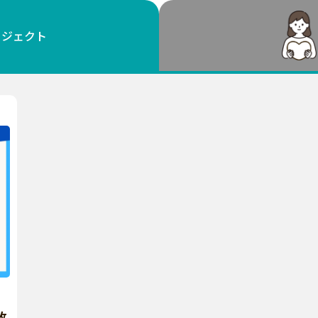
鳥取
島根
岡山
広島
山口
ロジェクト
徳島
香川
愛媛
高知
福岡
佐賀
長崎
熊本
大分
宮崎
鹿児島
沖縄
放