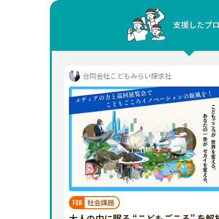
中国
支援したプ
四国
九州・沖縄
合同会社こどもみらい探求社
社会課題
FOR
大人の中に眠る “こどもごころ” を解