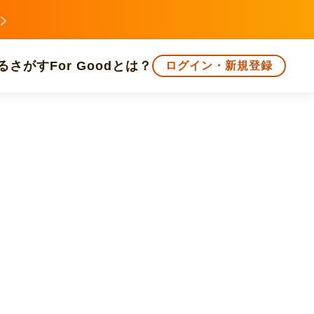
る
さがす
For Goodとは？
ログイン・新規登録
文化
環境・エシカル
人権・マイノリティ
知