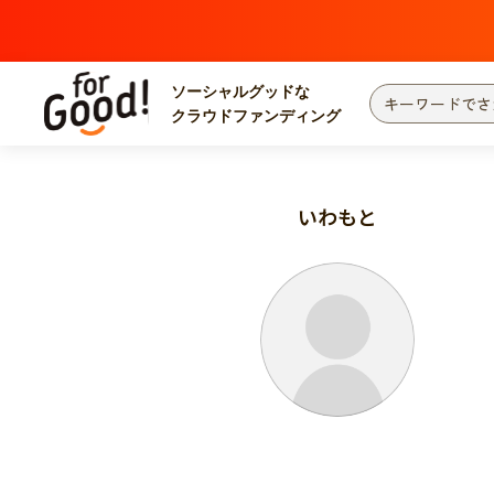
ソーシャルグッドな
クラウドファンディング
プロジェクトからさがす
注目
新着
いわもと
カテゴリーからさがす
国際協力
医療
災害
社会貢献
北海道・東北
地域からさがす
関東
中部
近畿