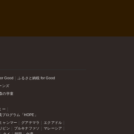
or Good
ふるさと納税 for Good
ーンズ
森の学童
ミー
成プログラム「HOPE」
ミャンマー
グアテマラ
エクアドル
リピン
ブルキナファソ
マレーシア