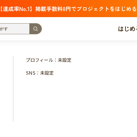
【達成率No.1】掲載手数料0円でプロジェクトをはじめる
はじめ
支援金額が多い
支援人数が多い
終了日が近い
プロフィール：未設定
・福祉
子ども・教育
動物
地域活性
フード・農業
SNS：未設定
北海道
青森
岩手
宮城
秋田
山形
福島
茨城
栃木
群馬
埼玉
千葉
東京
神奈川
新潟
富山
石川
福井
山梨
長野
岐阜
静岡
愛
三重
滋賀
京都
大阪
兵庫
奈良
和歌山