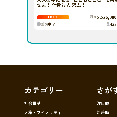
せよ！ 仕掛け人 求ム！
現在
5,526,00
FUNDED!
終了
433
残り
カテゴリー
さが
社会貢献
注目順
人権・マイノリティ
新着順