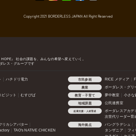
Copyright 2021 BORDERLESS JAPAN All Right Reserved
o HOPE』
社会の課題を、みんなの希望へ変えていく。
ダレス・グループです
ト
ハチドリ電力
RICE メディア
F
市民参画
ボーダレス・グリ
農業
スビジット
むすびば
夢中教室
小さな
教育・子育て
公民連携室
地域課題
ボーダレスアカデ
起業支援・人材育成
次世代リーダー育
フリカシアバター
バングラデシュ
海外拠点
actory
TAO's NATIVE CHICKEN
タンザニア
フィ