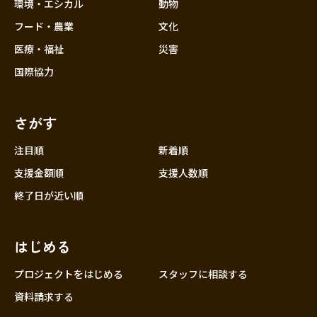
近畿
環境・エシカル
動物
三重
フード・農業
文化
滋賀
医療・福祉
災害
京都
国際協力
大阪
兵庫
さがす
奈良
和歌山
注目順
新着順
中国
支援金額順
支援人数順
鳥取
終了日が近い順
島根
岡山
はじめる
広島
山口
プロジェクトをはじめる
スタッフに相談する
四国
資料請求する
徳島