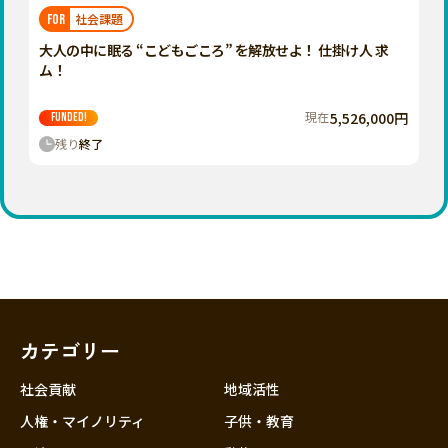
福岡
佐賀
長崎
熊本
大分
埼玉
社会課題
FOR
宮崎
鹿児島
沖縄
千葉
大人の中に眠る “こどもごころ” を解放せよ！ 仕掛け人 求
ム！
東京
神奈川
現在
5,526,000円
FUNDED!
中部
残り
終了
新潟
富山
石川
福井
山梨
長野
カテゴリー
岐阜
静岡
社会貢献
地域活性
愛知
人権・マイノリティ
子供・教育