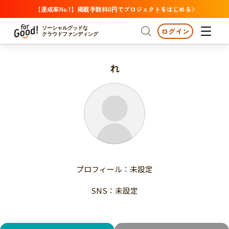
【達成率No.1】掲載手数料0円でプロジェクトをはじめる
ソーシャルグッドな
ログイン
クラウドファンディング
れ
プロジェクトからさがす
注目
新着
支援金額が多い
プロジェクトからさがす
注目
新着
支援人数が多い
終了日が近い
支援金額が多い
カテゴリーからさがす
支援人数が多い
国際協力
医療・福祉
子ども・教育
終了日が近い
動物
地域活性
フード・農業
文化
カテゴリーからさがす
国際協力
プロフィール：未設定
環境・エシカル
人権・マイノリティ
医療・福祉
災害
社会貢献
SNS：未設定
子ども・教育
動物
地域からさがす
地域活性
北海道・東北
フード・農業
文化
北海道
青森
岩手
宮城
秋田