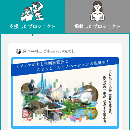
環境・エシカル
山形
福島
人権・マイノリティ
関東
災害
社会貢献
茨城
栃木
群馬
埼玉
千葉
支援したプロジェクト
掲載したプロジェクト
北海道・東北
東京
神奈川
地域からさがす
北海道
中部
青森
新潟
富山
石川
福井
山梨
合同会社こどもみらい探求社
岩手
長野
岐阜
静岡
愛知
宮城
近畿
秋田
三重
滋賀
京都
大阪
兵庫
山形
奈良
和歌山
中国
福島
鳥取
島根
岡山
広島
山口
関東
茨城
四国
栃木
徳島
香川
愛媛
高知
九州・沖縄
群馬