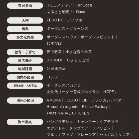
RICE メディア
For Good
市民参画
ふるさと納税 for Good
ZERO PC
アノサポ
人権
ボーダレス・グリーンズ
農業
ボーダレスハウス
ボーダレスビジット
多文化共生
むすびば
夢中教室
小さな森の学童
教育・子育て
UNROOF
いえとしごと
就労機会
公民連携室
地域課題
コシツ
国内の貧困
ボーダレスアカデミー
起業支援・人材育成
次世代リーダー育成プログラム「HOPE」
AMOMA
JOGGO
LIB
アフリカシアバター
海外の貧困
Haruulala organic
Ethical Factory
TAO's NATIVE CHICKEN
バングラデシュ
ミャンマー
グアテマラ
海外拠点
エクアドル
タンザニア
フィリピン
ブルキナファソ
マレーシア
セネガル
ケニア