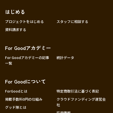
近畿
三重
滋賀
はじめる
京都
プロジェクトをはじめる
スタッフに相談する
大阪
資料請求する
兵庫
奈良
For Goodアカデミー
和歌山
For Goodアカデミーの記事
統計データ
中国
鳥取
一覧
島根
岡山
For Goodについて
広島
ForGoodとは
特定商取引法に基づく表記
山口
掲載手数料0円の仕組み
クラウドファンディング運営会
四国
社
徳島
グッド隊とは
採用情報