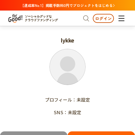
【達成率No.1】掲載手数料0円でプロジェクトをはじめる
ソーシャルグッドな
ログイン
クラウドファンディング
lykke
プロジェクトからさがす
注目
新着
支援金額が多い
プロジェクトからさがす
注目
新着
支援人数が多い
終了日が近い
支援金額が多い
カテゴリーからさがす
支援人数が多い
国際協力
医療・福祉
子ども・教育
終了日が近い
動物
地域活性
フード・農業
文化
カテゴリーからさがす
国際協力
プロフィール：未設定
環境・エシカル
人権・マイノリティ
医療・福祉
災害
社会貢献
SNS：未設定
子ども・教育
動物
地域からさがす
地域活性
北海道・東北
フード・農業
文化
北海道
青森
岩手
宮城
秋田