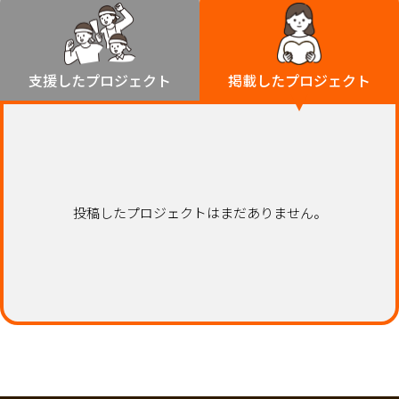
環境・エシカル
山形
福島
人権・マイノリティ
関東
災害
社会貢献
茨城
栃木
群馬
埼玉
千葉
支援したプロジェクト
掲載したプロジェクト
北海道・東北
東京
神奈川
地域からさがす
北海道
中部
青森
新潟
富山
石川
福井
山梨
岩手
長野
岐阜
静岡
愛知
宮城
近畿
投稿したプロジェクトはまだありません。
秋田
三重
滋賀
京都
大阪
兵庫
山形
奈良
和歌山
中国
福島
鳥取
島根
岡山
広島
山口
関東
茨城
四国
栃木
徳島
香川
愛媛
高知
九州・沖縄
群馬