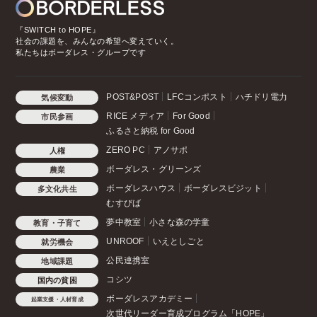
『SWITCH to HOPE』
社会の課題を、みんなの希望へ変えていく。
私たちはボーダレス・グループです
POST&POST
LFCコンポスト
ハチドリ電力
気候変動
RICE メディア
For Good
市民参画
ふるさと納税 for Good
ZERO PC
アノサポ
人権
ボーダレス・グリーンズ
農業
ボーダレスハウス
ボーダレスビジット
多文化共生
むすびば
夢中教室
小さな森の学童
教育・子育て
UNROOF
いえとしごと
就労機会
公民連携室
地域課題
コシツ
国内の貧困
ボーダレスアカデミー
起業支援・人材育成
次世代リーダー育成プログラム「HOPE」