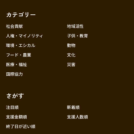
福岡
佐賀
長崎
熊本
大分
埼玉
宮崎
鹿児島
沖縄
千葉
カテゴリー
東京
社会貢献
地域活性
神奈川
人権・マイノリティ
子供・教育
中部
新潟
環境・エシカル
動物
フード・農業
文化
富山
医療・福祉
災害
石川
国際協力
福井
山梨
さがす
長野
岐阜
注目順
新着順
静岡
支援金額順
支援人数順
愛知
終了日が近い順