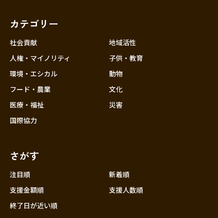
福岡
佐賀
長崎
熊本
大分
埼玉
宮崎
鹿児島
沖縄
千葉
カテゴリー
東京
社会貢献
地域活性
神奈川
人権・マイノリティ
子供・教育
中部
新潟
環境・エシカル
動物
フード・農業
文化
富山
医療・福祉
災害
石川
国際協力
福井
山梨
さがす
長野
岐阜
注目順
新着順
静岡
支援金額順
支援人数順
愛知
終了日が近い順