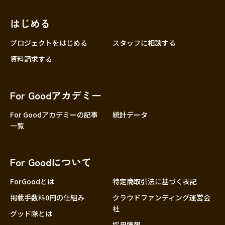
近畿
三重
滋賀
はじめる
京都
プロジェクトをはじめる
スタッフに相談する
大阪
資料請求する
兵庫
奈良
For Goodアカデミー
和歌山
For Goodアカデミーの記事
統計データ
中国
鳥取
一覧
島根
岡山
For Goodについて
広島
ForGoodとは
特定商取引法に基づく表記
山口
掲載手数料0円の仕組み
クラウドファンディング運営会
四国
社
徳島
グッド隊とは
採用情報