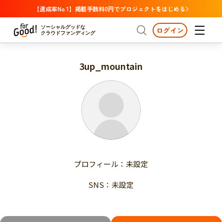
【達成率No.1】掲載手数料0円でプロジェクトをはじめる
ソーシャルグッドな
ログイン
クラウドファンディング
3up_mountain
プロジェクトからさがす
注目
新着
支援金額が多い
プロジェクトからさがす
注目
新着
支援人数が多い
終了日が近い
支援金額が多い
カテゴリーからさがす
支援人数が多い
国際協力
医療・福祉
子ども・教育
終了日が近い
動物
地域活性
フード・農業
文化
カテゴリーからさがす
国際協力
プロフィール：未設定
環境・エシカル
人権・マイノリティ
医療・福祉
災害
社会貢献
SNS：未設定
子ども・教育
動物
地域からさがす
地域活性
北海道・東北
フード・農業
文化
北海道
青森
岩手
宮城
秋田