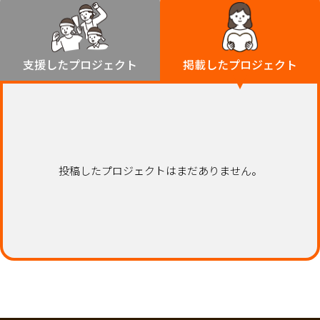
環境・エシカル
山形
福島
人権・マイノリティ
関東
災害
社会貢献
茨城
栃木
群馬
埼玉
千葉
支援したプロジェクト
掲載したプロジェクト
北海道・東北
東京
神奈川
地域からさがす
北海道
中部
青森
新潟
富山
石川
福井
山梨
岩手
長野
岐阜
静岡
愛知
宮城
近畿
投稿したプロジェクトはまだありません。
秋田
三重
滋賀
京都
大阪
兵庫
山形
奈良
和歌山
中国
福島
鳥取
島根
岡山
広島
山口
関東
茨城
四国
栃木
徳島
香川
愛媛
高知
九州・沖縄
群馬