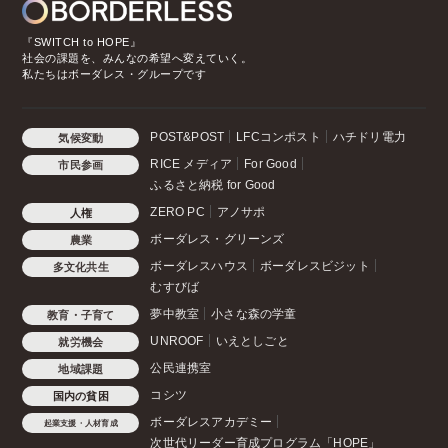
『SWITCH to HOPE』
社会の課題を、みんなの希望へ変えていく。
私たちはボーダレス・グループです
POST&POST
LFCコンポスト
ハチドリ電力
気候変動
RICE メディア
For Good
市民参画
ふるさと納税 for Good
ZERO PC
アノサポ
人権
ボーダレス・グリーンズ
農業
ボーダレスハウス
ボーダレスビジット
多文化共生
むすびば
夢中教室
小さな森の学童
教育・子育て
UNROOF
いえとしごと
就労機会
公民連携室
地域課題
コシツ
国内の貧困
ボーダレスアカデミー
起業支援・人材育成
次世代リーダー育成プログラム「HOPE」