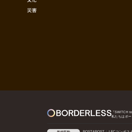
災害
『SWITCH t
私たちはボー
POST&POST
LFCコンポス
気候変動