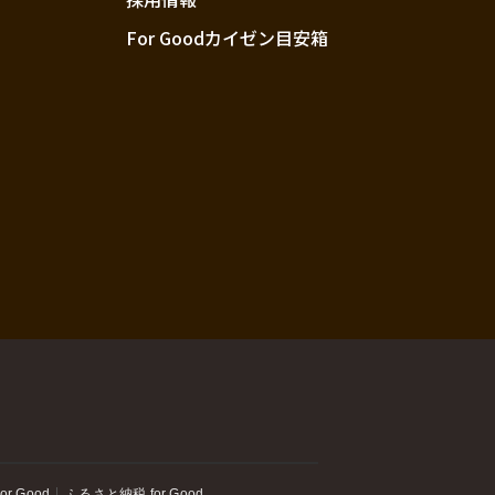
For Goodカイゼン目安箱
or Good
ふるさと納税 for Good