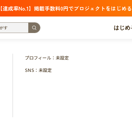
【達成率No.1】掲載手数料0円でプロジェクトをはじめる
はじめ
支援金額が多い
支援人数が多い
終了日が近い
プロフィール：未設定
・福祉
子ども・教育
動物
地域活性
フード・農業
SNS：未設定
北海道
青森
岩手
宮城
秋田
山形
福島
茨城
栃木
群馬
埼玉
千葉
東京
神奈川
新潟
富山
石川
福井
山梨
長野
岐阜
静岡
愛
三重
滋賀
京都
大阪
兵庫
奈良
和歌山