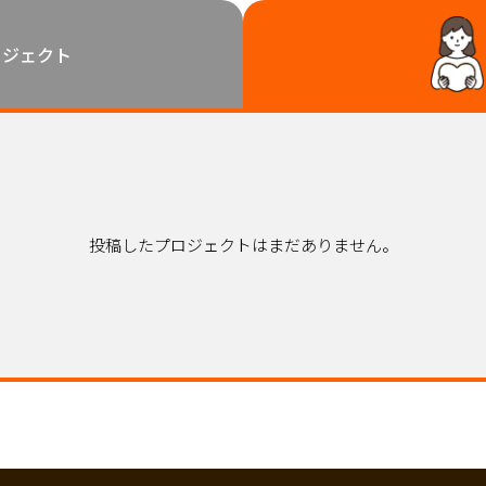
鳥取
島根
岡山
広島
山口
ロジェクト
徳島
香川
愛媛
高知
福岡
佐賀
長崎
熊本
大分
宮崎
鹿児島
沖縄
投稿したプロジェクトはまだありません。