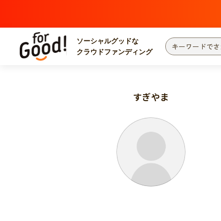
ソーシャルグッドな
クラウドファンディング
プロジェクトからさがす
注目
新着
すぎやま
カテゴリーからさがす
国際協力
医療
災害
社会貢献
北海道・東北
地域からさがす
関東
中部
近畿