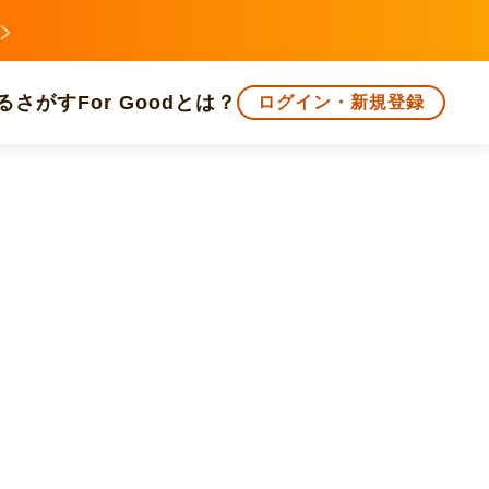
る
さがす
For Goodとは？
ログイン・新規登録
文化
環境・エシカル
人権・マイノリティ
知