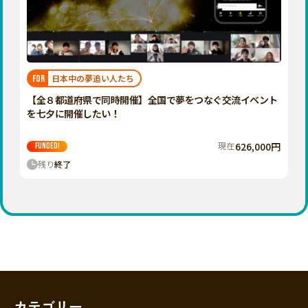
香川
愛媛
高知
九州・沖縄
福岡
日本中の夢追い人たち
FOR
佐賀
【全８都道府県で同時開催】全国で夢をつなぐ交流イベント
を七夕に開催したい！
長崎
熊本
現在
626,000円
FUNDED!
残り
終了
大分
宮崎
鹿児島
沖縄
カテゴリー