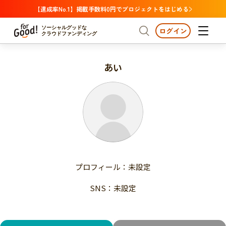
【達成率No.1】掲載手数料0円でプロジェクトをはじめる
ソーシャルグッドな
ログイン
クラウドファンディング
あい
プロジェクトからさがす
注目
新着
支援金額が多い
プロジェクトからさがす
注目
新着
支援人数が多い
終了日が近い
支援金額が多い
カテゴリーからさがす
支援人数が多い
国際協力
医療・福祉
子ども・教育
終了日が近い
動物
地域活性
フード・農業
文化
カテゴリーからさがす
国際協力
プロフィール：未設定
環境・エシカル
人権・マイノリティ
医療・福祉
災害
社会貢献
SNS：未設定
子ども・教育
動物
地域からさがす
地域活性
北海道・東北
フード・農業
文化
北海道
青森
岩手
宮城
秋田