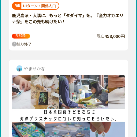
福岡
佐賀
長崎
熊本
大分
埼玉
UIターン・関係人口
FOR
宮崎
鹿児島
沖縄
千葉
鹿児島県・大隅に、もっと「タダイマ」を。『全力オカエリ
ナ祭』をこの先も続けたい！
東京
神奈川
現在
458,000円
FUNDED!
中部
残り
終了
新潟
富山
石川
やませかな
福井
山梨
長野
岐阜
静岡
愛知