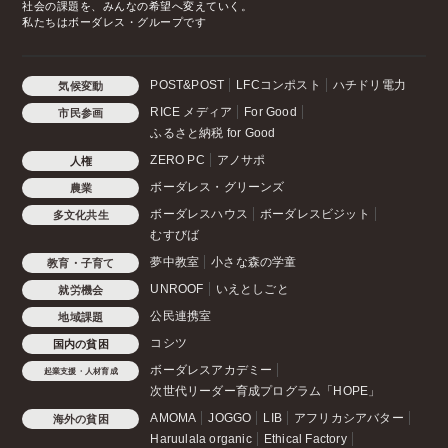
社会の課題を、みんなの希望へ変えていく。
私たちはボーダレス・グループです
POST&POST
LFCコンポスト
ハチドリ電力
気候変動
RICE メディア
For Good
市民参画
ふるさと納税 for Good
ZERO PC
アノサポ
人権
ボーダレス・グリーンズ
農業
ボーダレスハウス
ボーダレスビジット
多文化共生
むすびば
夢中教室
小さな森の学童
教育・子育て
UNROOF
いえとしごと
就労機会
公民連携室
地域課題
コシツ
国内の貧困
ボーダレスアカデミー
起業支援・人材育成
次世代リーダー育成プログラム「HOPE」
AMOMA
JOGGO
LIB
アフリカシアバター
海外の貧困
Haruulala organic
Ethical Factory