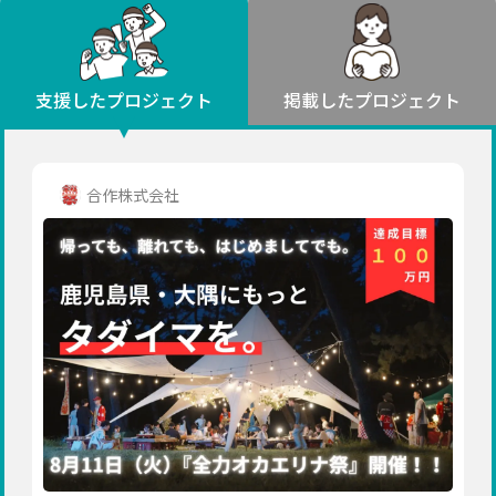
環境・エシカル
山形
福島
人権・マイノリティ
関東
災害
社会貢献
茨城
栃木
群馬
埼玉
千葉
支援したプロジェクト
掲載したプロジェクト
北海道・東北
東京
神奈川
地域からさがす
北海道
中部
青森
新潟
富山
石川
福井
山梨
合作株式会社
岩手
長野
岐阜
静岡
愛知
宮城
近畿
秋田
三重
滋賀
京都
大阪
兵庫
山形
奈良
和歌山
中国
福島
鳥取
島根
岡山
広島
山口
関東
茨城
四国
栃木
徳島
香川
愛媛
高知
九州・沖縄
群馬