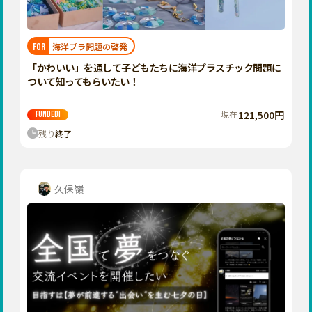
近畿
三重
滋賀
海洋プラ問題の啓発
FOR
京都
「かわいい」を通して子どもたちに海洋プラスチック問題に
大阪
ついて知ってもらいたい！
兵庫
現在
121,500円
FUNDED!
奈良
残り
終了
和歌山
中国
鳥取
久保嶺
島根
岡山
広島
山口
四国
徳島