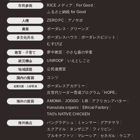
RICE メディア
For Good
市民参画
ふるさと納税 for Good
ZERO PC
アノサポ
人権
ボーダレス・グリーンズ
農業
ボーダレスハウス
ボーダレスビジット
多文化共生
むすびば
夢中教室
小さな森の学童
教育・子育て
UNROOF
いえとしごと
就労機会
公民連携室
地域課題
コシツ
国内の貧困
ボーダレスアカデミー
起業支援・人材育成
次世代リーダー育成プログラム「HOPE」
AMOMA
JOGGO
LIB
アフリカシアバター
海外の貧困
Haruulala organic
Ethical Factory
TAO's NATIVE CHICKEN
バングラデシュ
ミャンマー
グアテマラ
海外拠点
エクアドル
タンザニア
フィリピン
ブルキナファソ
マレーシア
セネガル
ケニア