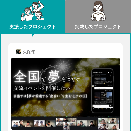
環境・エシカル
山形
福島
人権・マイノリティ
関東
災害
社会貢献
茨城
栃木
群馬
埼玉
千葉
支援したプロジェクト
掲載したプロジェクト
北海道・東北
東京
神奈川
地域からさがす
北海道
中部
青森
新潟
富山
石川
福井
山梨
久保嶺
岩手
長野
岐阜
静岡
愛知
宮城
近畿
秋田
三重
滋賀
京都
大阪
兵庫
山形
奈良
和歌山
中国
福島
鳥取
島根
岡山
広島
山口
関東
茨城
四国
栃木
徳島
香川
愛媛
高知
九州・沖縄
群馬