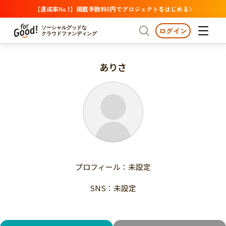
【達成率No.1】掲載手数料0円でプロジェクトをはじめる
ソーシャルグッドな
ログイン
クラウドファンディング
ありさ
プロジェクトからさがす
注目
新着
支援金額が多い
プロジェクトからさがす
注目
新着
支援人数が多い
終了日が近い
支援金額が多い
カテゴリーからさがす
支援人数が多い
国際協力
医療・福祉
子ども・教育
終了日が近い
動物
地域活性
フード・農業
文化
カテゴリーからさがす
国際協力
プロフィール：未設定
環境・エシカル
人権・マイノリティ
医療・福祉
災害
社会貢献
SNS：未設定
子ども・教育
動物
地域からさがす
地域活性
北海道・東北
フード・農業
文化
北海道
青森
岩手
宮城
秋田