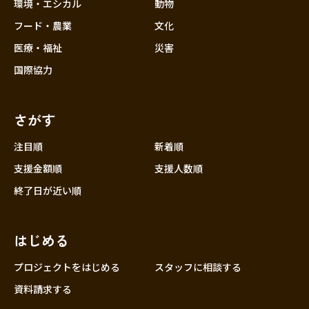
近畿
環境・エシカル
動物
三重
フード・農業
文化
滋賀
医療・福祉
災害
京都
国際協力
大阪
兵庫
さがす
奈良
和歌山
注目順
新着順
中国
支援金額順
支援人数順
鳥取
終了日が近い順
島根
岡山
はじめる
広島
山口
プロジェクトをはじめる
スタッフに相談する
四国
資料請求する
徳島