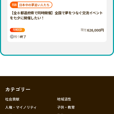
福岡
佐賀
長崎
熊本
大分
埼玉
日本中の夢追い人たち
FOR
宮崎
鹿児島
沖縄
千葉
【全８都道府県で同時開催】全国で夢をつなぐ交流イベント
を七夕に開催したい！
東京
神奈川
現在
626,000円
FUNDED!
中部
残り
終了
新潟
富山
石川
福井
山梨
長野
カテゴリー
岐阜
静岡
社会貢献
地域活性
愛知
人権・マイノリティ
子供・教育