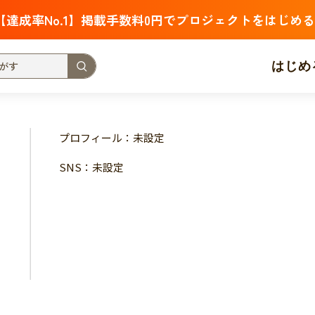
【達成率No.1】掲載手数料0円でプロジェクトをはじめる
はじめ
支援金額が多い
支援人数が多い
終了日が近い
プロフィール：未設定
・福祉
子ども・教育
動物
地域活性
フード・農業
SNS：未設定
北海道
青森
岩手
宮城
秋田
山形
福島
茨城
栃木
群馬
埼玉
千葉
東京
神奈川
新潟
富山
石川
福井
山梨
長野
岐阜
静岡
愛
三重
滋賀
京都
大阪
兵庫
奈良
和歌山