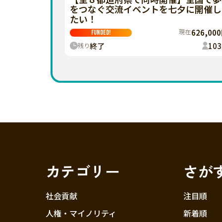
をつなぐ交流イベントを七夕に開催し
たい！
現在
626,00
FUNDED!
終了
103
残り
カテゴリー
さが
社会貢献
注目順
人権・マイノリティ
新着順