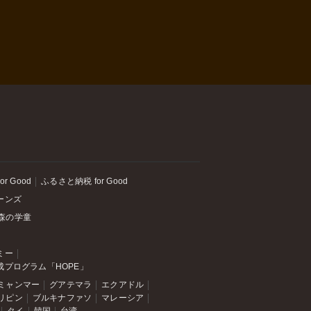
or Good
ふるさと納税 for Good
ーンズ
森の学童
ミー
成プログラム「HOPE」
ミャンマー
グアテマラ
エクアドル
リピン
ブルキナファソ
マレーシア