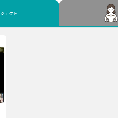
鳥取
島根
岡山
広島
山口
ロジェクト
徳島
香川
愛媛
高知
福岡
佐賀
長崎
熊本
大分
宮崎
鹿児島
沖縄