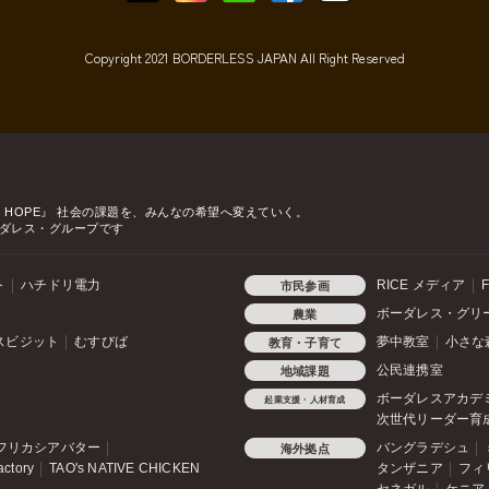
Copyright 2021 BORDERLESS JAPAN All Right Reserved
o HOPE』
社会の課題を、みんなの希望へ変えていく。
ダレス・グループです
ト
ハチドリ電力
RICE メディア
F
市民参画
ボーダレス・グリ
農業
スビジット
むすびば
夢中教室
小さな
教育・子育て
公民連携室
地域課題
ボーダレスアカデ
起業支援・人材育成
次世代リーダー育
フリカシアバター
バングラデシュ
海外拠点
actory
TAO's NATIVE CHICKEN
タンザニア
フィ