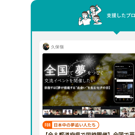
中国
支援したプ
四国
九州・沖縄
久保嶺
日本中の夢追い人たち
FOR
【全８都道府県で同時開催】全国で夢