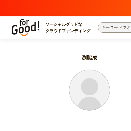
ソーシャルグッドな
クラウドファンディング
プロジェクトからさがす
注目
新着
渕脇成
カテゴリーからさがす
国際協力
医療
災害
社会貢献
北海道・東北
地域からさがす
関東
中部
近畿