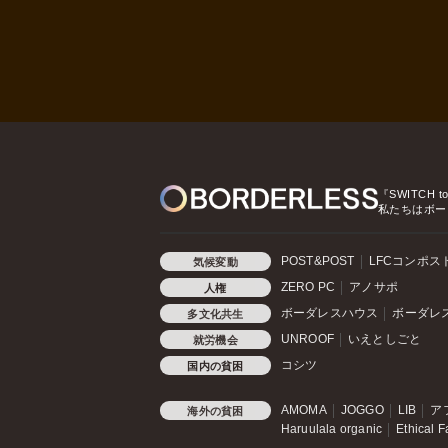
『SWITCH t
私たちはボー
POST&POST
LFCコンポス
気候変動
ZERO PC
アノサポ
人権
ボーダレスハウス
ボーダレ
多文化共生
UNROOF
いえとしごと
就労機会
コシツ
国内の貧困
AMOMA
JOGGO
LIB
ア
海外の貧困
Haruulala organic
Ethical F