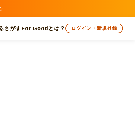
る
さがす
For Goodとは？
ログイン・新規登録
文化
環境・エシカル
人権・マイノリティ
知