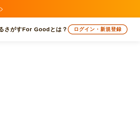
る
さがす
For Goodとは？
ログイン・新規登録
文化
環境・エシカル
人権・マイノリティ
知