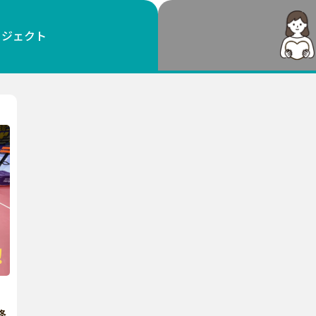
鳥取
島根
岡山
広島
山口
ロジェクト
徳島
香川
愛媛
高知
福岡
佐賀
長崎
熊本
大分
宮崎
鹿児島
沖縄
峰