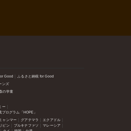
or Good
ふるさと納税 for Good
ーンズ
森の学童
ミー
成プログラム「HOPE」
ミャンマー
グアテマラ
エクアドル
リピン
ブルキナファソ
マレーシア