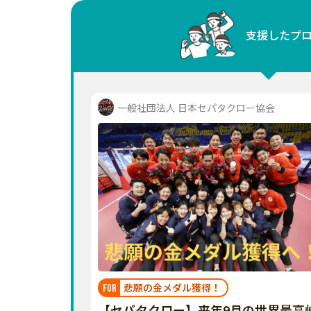
中国
支援したプ
四国
九州・沖縄
一般社団法人 日本セパタクロー協会
悲願の金メダル獲得！
FOR
【セパタクロー】来年9月の世界最高