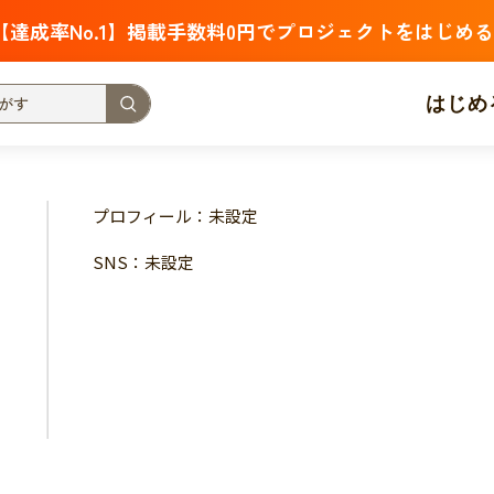
【達成率No.1】掲載手数料0円でプロジェクトをはじめる
はじめ
支援金額が多い
支援人数が多い
終了日が近い
プロフィール：未設定
・福祉
子ども・教育
動物
地域活性
フード・農業
SNS：未設定
北海道
青森
岩手
宮城
秋田
山形
福島
茨城
栃木
群馬
埼玉
千葉
東京
神奈川
新潟
富山
石川
福井
山梨
長野
岐阜
静岡
愛
三重
滋賀
京都
大阪
兵庫
奈良
和歌山