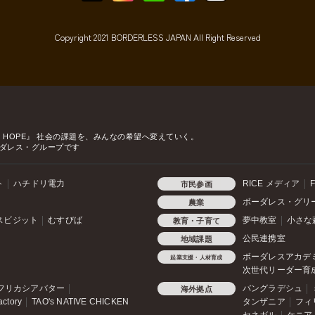
Copyright 2021 BORDERLESS JAPAN All Right Reserved
o HOPE』
社会の課題を、みんなの希望へ変えていく。
ダレス・グループです
ト
ハチドリ電力
RICE メディア
F
市民参画
ボーダレス・グリ
農業
スビジット
むすびば
夢中教室
小さな
教育・子育て
公民連携室
地域課題
ボーダレスアカデ
起業支援・人材育成
次世代リーダー育
フリカシアバター
バングラデシュ
海外拠点
actory
TAO's NATIVE CHICKEN
タンザニア
フィ