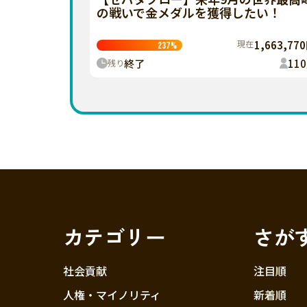
の戦いで金メダルを獲得したい！
現在
1,663,77
237
%
終了
110
残り
カテゴリー
さが
社会貢献
注目順
人権・マイノリティ
新着順