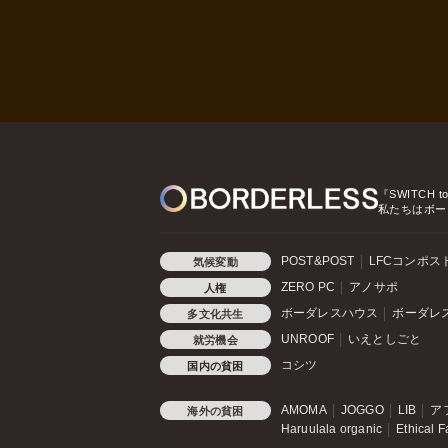
『SWITCH t
私たちはボー
POST&POST
LFCコンポス
気候変動
ZERO PC
アノサポ
人権
ボーダレスハウス
ボーダレ
多文化共生
UNROOF
いえとしごと
就労機会
コシツ
国内の貧困
AMOMA
JOGGO
LIB
ア
海外の貧困
Haruulala organic
Ethical F