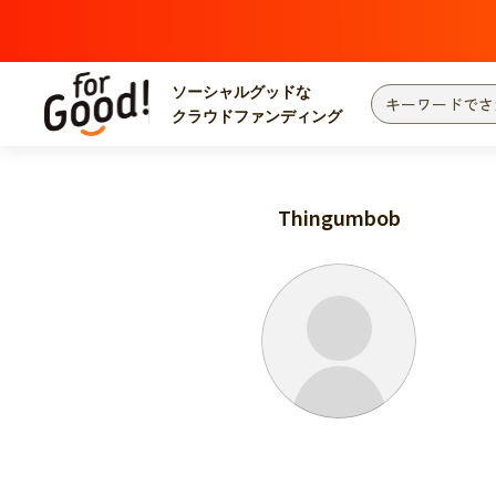
ソーシャルグッドな
クラウドファンディング
プロジェクトからさがす
注目
新着
Thingumbob
カテゴリーからさがす
国際協力
医療
災害
社会貢献
北海道・東北
地域からさがす
関東
中部
近畿