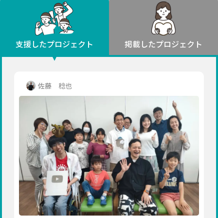
環境・エシカル
山形
福島
人権・マイノリティ
関東
災害
社会貢献
茨城
栃木
群馬
埼玉
千葉
支援したプロジェクト
掲載したプロジェクト
北海道・東北
東京
神奈川
地域からさがす
北海道
中部
青森
新潟
富山
石川
福井
山梨
佐藤 稔也
岩手
長野
岐阜
静岡
愛知
宮城
近畿
秋田
三重
滋賀
京都
大阪
兵庫
山形
奈良
和歌山
中国
福島
鳥取
島根
岡山
広島
山口
関東
茨城
四国
栃木
徳島
香川
愛媛
高知
九州・沖縄
群馬