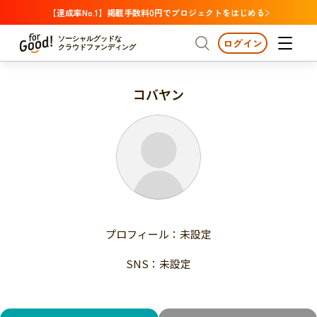
【達成率No.1】掲載手数料0円でプロジェクトをはじめる
ソーシャルグッドな
ログイン
クラウドファンディング
コバヤン
プロジェクトからさがす
注目
新着
支援金額が多い
プロジェクトからさがす
注目
新着
支援人数が多い
終了日が近い
支援金額が多い
カテゴリーからさがす
支援人数が多い
国際協力
医療・福祉
子ども・教育
終了日が近い
動物
地域活性
フード・農業
文化
カテゴリーからさがす
国際協力
プロフィール：未設定
環境・エシカル
人権・マイノリティ
医療・福祉
災害
社会貢献
SNS：未設定
子ども・教育
動物
地域からさがす
地域活性
北海道・東北
フード・農業
文化
北海道
青森
岩手
宮城
秋田