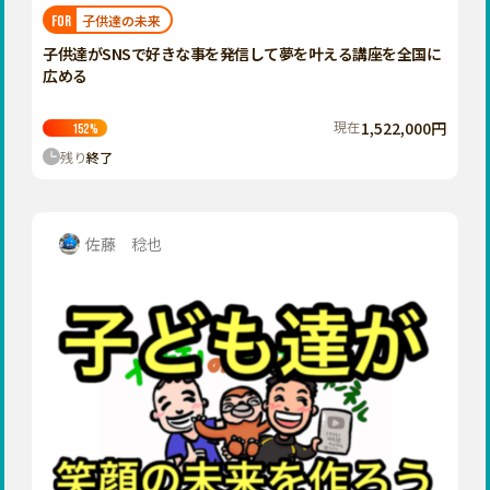
福岡
佐賀
長崎
熊本
大分
埼玉
子供達の未来
FOR
宮崎
鹿児島
沖縄
千葉
子供達がSNSで好きな事を発信して夢を叶える講座を全国に
広める
東京
神奈川
現在
1,522,000円
152
%
中部
残り
終了
新潟
富山
石川
佐藤 稔也
福井
山梨
長野
岐阜
静岡
愛知