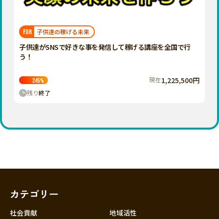
近畿
三重
滋賀
子供達の稼げる未来
FOR
京都
子供達がSNSで好きな事を発信して稼げる講座を全国で行
大阪
う！
兵庫
現在
1,225,500円
245
%
奈良
残り
終了
和歌山
中国
鳥取
島根
岡山
広島
山口
カテゴリー
四国
徳島
社会貢献
地域活性