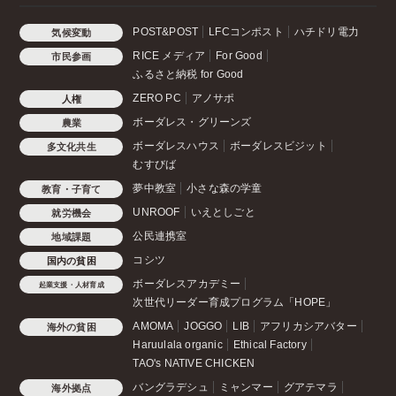
POST&POST
LFCコンポスト
ハチドリ電力
気候変動
RICE メディア
For Good
市民参画
ふるさと納税 for Good
ZERO PC
アノサポ
人権
ボーダレス・グリーンズ
農業
ボーダレスハウス
ボーダレスビジット
多文化共生
むすびば
夢中教室
小さな森の学童
教育・子育て
UNROOF
いえとしごと
就労機会
公民連携室
地域課題
コシツ
国内の貧困
ボーダレスアカデミー
起業支援・人材育成
次世代リーダー育成プログラム「HOPE」
AMOMA
JOGGO
LIB
アフリカシアバター
海外の貧困
Haruulala organic
Ethical Factory
TAO's NATIVE CHICKEN
バングラデシュ
ミャンマー
グアテマラ
海外拠点