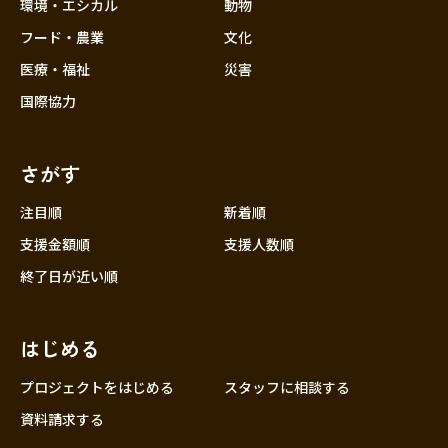
近畿
環境・エシカル
動物
三重
フード・農業
文化
滋賀
医療・福祉
災害
京都
国際協力
大阪
兵庫
さがす
奈良
和歌山
注目順
新着順
中国
支援金額順
支援人数順
鳥取
終了日が近い順
島根
岡山
はじめる
広島
山口
プロジェクトをはじめる
スタッフに相談する
四国
資料請求する
徳島