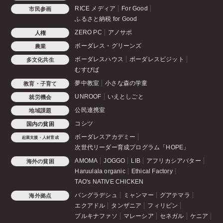
RICE メディア
For Good
市民参画
ふるさと納税 for Good
ZERO PC
アノサポ
人権
ボーダレス・グリーンズ
農業
ボーダレスハウス
ボーダレスビジット
多文化共生
むすびば
夢中教室
小さな森の学童
教育・子育て
UNROOF
いえとしごと
就労機会
公民連携室
地域課題
コシツ
国内の貧困
ボーダレスアカデミー
起業支援・人材育成
次世代リーダー育成プログラム「HOPE」
AMOMA
JOGGO
LIB
アフリカシアバター
海外の貧困
Haruulala organic
Ethical Factory
TAO's NATIVE CHICKEN
バングラデシュ
ミャンマー
グアテマラ
海外拠点
エクアドル
タンザニア
フィリピン
ブルキナファソ
マレーシア
セネガル
ケニア