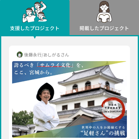
環境・エシカル
山形
福島
人権・マイノリティ
関東
災害
社会貢献
茨城
栃木
群馬
埼玉
千葉
支援したプロジェクト
掲載したプロジェクト
北海道・東北
東京
神奈川
地域からさがす
北海道
中部
青森
新潟
富山
石川
福井
山梨
後藤永行/あしがるさん
岩手
長野
岐阜
静岡
愛知
宮城
近畿
秋田
三重
滋賀
京都
大阪
兵庫
山形
奈良
和歌山
中国
福島
鳥取
島根
岡山
広島
山口
関東
茨城
四国
栃木
徳島
香川
愛媛
高知
九州・沖縄
群馬