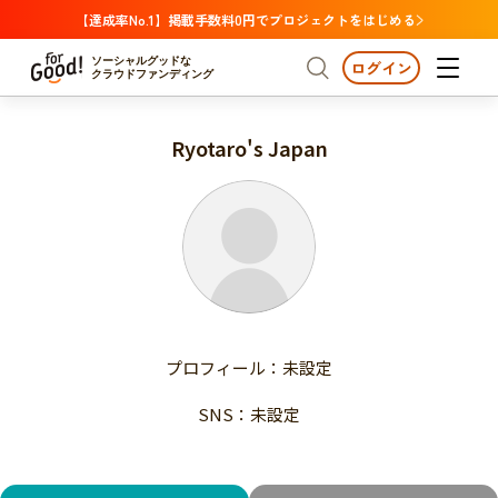
【達成率No.1】掲載手数料0円でプロジェクトをはじめる
ソーシャルグッドな
ログイン
クラウドファンディング
Ryotaro's Japan
プロジェクトからさがす
注目
新着
支援金額が多い
プロジェクトからさがす
注目
新着
支援人数が多い
終了日が近い
支援金額が多い
カテゴリーからさがす
支援人数が多い
国際協力
医療・福祉
子ども・教育
終了日が近い
動物
地域活性
フード・農業
文化
カテゴリーからさがす
国際協力
プロフィール：未設定
環境・エシカル
人権・マイノリティ
医療・福祉
災害
社会貢献
SNS：未設定
子ども・教育
動物
地域からさがす
地域活性
北海道・東北
フード・農業
文化
北海道
青森
岩手
宮城
秋田