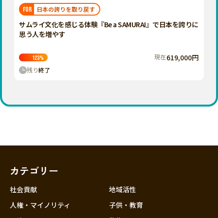
福岡
佐賀
長崎
熊本
大分
埼玉
日本の誇りを取り戻す
FOR
宮崎
鹿児島
沖縄
千葉
サムライ文化を感じる体験『Be a SAMURAI』で日本を誇りに
思う人を増やす
東京
神奈川
現在
619,000円
123
%
中部
残り
終了
新潟
富山
石川
福井
山梨
長野
カテゴリー
岐阜
静岡
社会貢献
地域活性
愛知
人権・マイノリティ
子供・教育