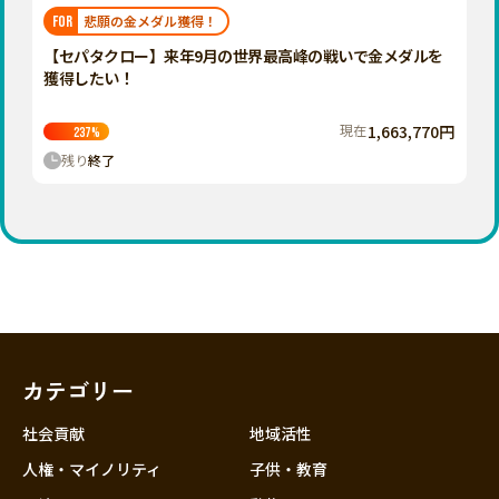
福岡
佐賀
長崎
熊本
大分
埼玉
悲願の金メダル獲得！
FOR
宮崎
鹿児島
沖縄
千葉
【セパタクロー】来年9月の世界最高峰の戦いで金メダルを
獲得したい！
東京
神奈川
現在
1,663,770円
237
%
中部
残り
終了
新潟
富山
石川
福井
山梨
長野
カテゴリー
岐阜
静岡
社会貢献
地域活性
愛知
人権・マイノリティ
子供・教育