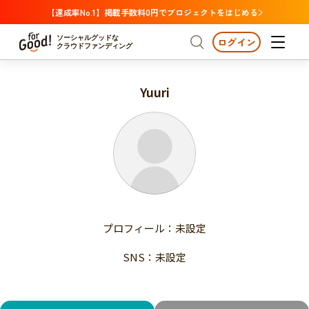
【達成率No.1】掲載手数料0円でプロジェクトをはじめる
ソーシャルグッドな
ログイン
クラウドファンディング
Yuuri
プロジェクトからさがす
注目
新着
支援金額が多い
プロジェクトからさがす
注目
新着
支援人数が多い
終了日が近い
支援金額が多い
カテゴリーからさがす
支援人数が多い
国際協力
医療・福祉
子ども・教育
終了日が近い
動物
地域活性
フード・農業
文化
カテゴリーからさがす
国際協力
プロフィール：未設定
環境・エシカル
人権・マイノリティ
医療・福祉
災害
社会貢献
SNS：未設定
子ども・教育
動物
地域からさがす
地域活性
北海道・東北
フード・農業
文化
北海道
青森
岩手
宮城
秋田