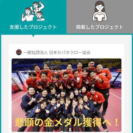
環境・エシカル
山形
福島
人権・マイノリティ
関東
災害
社会貢献
茨城
栃木
群馬
埼玉
千葉
支援したプロジェクト
掲載したプロジェクト
北海道・東北
東京
神奈川
地域からさがす
北海道
中部
青森
新潟
富山
石川
福井
山梨
一般社団法人 日本セパタクロー協会
岩手
長野
岐阜
静岡
愛知
宮城
近畿
秋田
三重
滋賀
京都
大阪
兵庫
山形
奈良
和歌山
中国
福島
鳥取
島根
岡山
広島
山口
関東
茨城
四国
栃木
徳島
香川
愛媛
高知
九州・沖縄
群馬