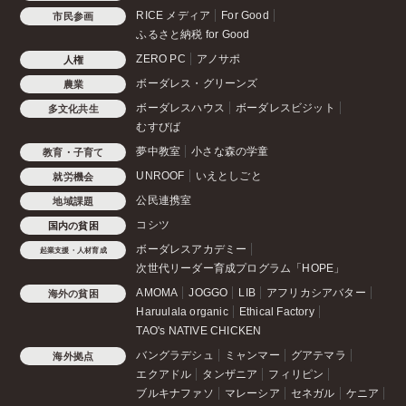
RICE メディア
For Good
市民参画
ふるさと納税 for Good
ZERO PC
アノサポ
人権
ボーダレス・グリーンズ
農業
ボーダレスハウス
ボーダレスビジット
多文化共生
むすびば
夢中教室
小さな森の学童
教育・子育て
UNROOF
いえとしごと
就労機会
公民連携室
地域課題
コシツ
国内の貧困
ボーダレスアカデミー
起業支援・人材育成
次世代リーダー育成プログラム「HOPE」
AMOMA
JOGGO
LIB
アフリカシアバター
海外の貧困
Haruulala organic
Ethical Factory
TAO's NATIVE CHICKEN
バングラデシュ
ミャンマー
グアテマラ
海外拠点
エクアドル
タンザニア
フィリピン
ブルキナファソ
マレーシア
セネガル
ケニア