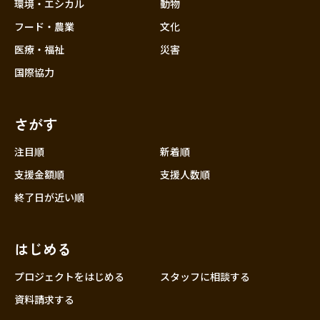
近畿
環境・エシカル
動物
三重
フード・農業
文化
滋賀
医療・福祉
災害
京都
国際協力
大阪
兵庫
さがす
奈良
和歌山
注目順
新着順
中国
支援金額順
支援人数順
鳥取
終了日が近い順
島根
岡山
はじめる
広島
山口
プロジェクトをはじめる
スタッフに相談する
四国
資料請求する
徳島