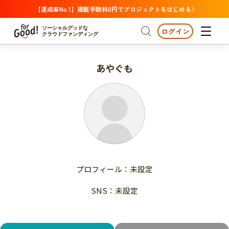
【達成率No.1】掲載手数料0円でプロジェクトをはじめる
ソーシャルグッドな
ログイン
クラウドファンディング
あやぐも
プロジェクトからさがす
注目
新着
支援金額が多い
プロジェクトからさがす
注目
新着
支援人数が多い
終了日が近い
支援金額が多い
カテゴリーからさがす
支援人数が多い
国際協力
医療・福祉
子ども・教育
終了日が近い
動物
地域活性
フード・農業
文化
カテゴリーからさがす
国際協力
プロフィール：未設定
環境・エシカル
人権・マイノリティ
医療・福祉
災害
社会貢献
SNS：未設定
子ども・教育
動物
地域からさがす
地域活性
北海道・東北
フード・農業
文化
北海道
青森
岩手
宮城
秋田