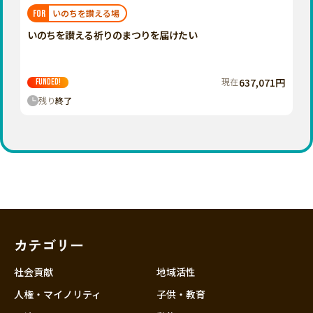
福岡
佐賀
長崎
熊本
大分
埼玉
いのちを讃える場
FOR
宮崎
鹿児島
沖縄
千葉
いのちを讃える祈りのまつりを届けたい
東京
神奈川
現在
637,071円
FUNDED!
中部
残り
終了
新潟
富山
石川
福井
山梨
長野
カテゴリー
岐阜
静岡
社会貢献
地域活性
愛知
人権・マイノリティ
子供・教育