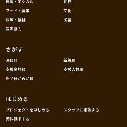
近畿
環境・エシカル
動物
三重
フード・農業
文化
滋賀
医療・福祉
災害
京都
国際協力
大阪
兵庫
さがす
奈良
和歌山
注目順
新着順
中国
支援金額順
支援人数順
鳥取
終了日が近い順
島根
岡山
はじめる
広島
山口
プロジェクトをはじめる
スタッフに相談する
四国
資料請求する
徳島