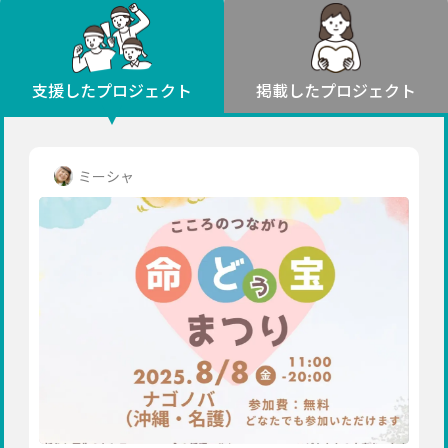
環境・エシカル
山形
福島
人権・マイノリティ
関東
災害
社会貢献
茨城
栃木
群馬
埼玉
千葉
支援したプロジェクト
掲載したプロジェクト
北海道・東北
東京
神奈川
地域からさがす
北海道
中部
青森
新潟
富山
石川
福井
山梨
ミーシャ
岩手
長野
岐阜
静岡
愛知
宮城
近畿
秋田
三重
滋賀
京都
大阪
兵庫
山形
奈良
和歌山
中国
福島
鳥取
島根
岡山
広島
山口
関東
茨城
四国
栃木
徳島
香川
愛媛
高知
九州・沖縄
群馬