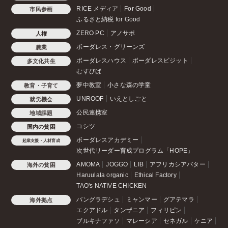
RICE メディア
For Good
市民参画
ふるさと納税 for Good
ZERO PC
アノサポ
人権
ボーダレス・グリーンズ
農業
ボーダレスハウス
ボーダレスビジット
多文化共生
むすびば
夢中教室
小さな森の学童
教育・子育て
UNROOF
いえとしごと
就労機会
公民連携室
地域課題
コシツ
国内の貧困
ボーダレスアカデミー
起業支援・人材育成
次世代リーダー育成プログラム「HOPE」
AMOMA
JOGGO
LIB
アフリカシアバター
海外の貧困
Haruulala organic
Ethical Factory
TAO's NATIVE CHICKEN
バングラデシュ
ミャンマー
グアテマラ
海外拠点
エクアドル
タンザニア
フィリピン
ブルキナファソ
マレーシア
セネガル
ケニア