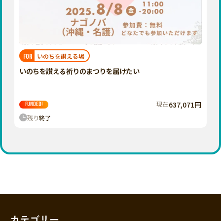
香川
愛媛
高知
九州・沖縄
福岡
いのちを讃える場
FOR
佐賀
いのちを讃える祈りのまつりを届けたい
長崎
熊本
現在
637,071円
FUNDED!
残り
終了
大分
宮崎
鹿児島
沖縄
カテゴリー