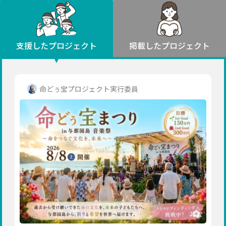
環境・エシカル
山形
福島
人権・マイノリティ
関東
災害
社会貢献
茨城
栃木
群馬
埼玉
千葉
支援したプロジェクト
掲載したプロジェクト
北海道・東北
東京
神奈川
地域からさがす
北海道
中部
青森
新潟
富山
石川
福井
山梨
命どぅ宝プロジェクト実行委員
岩手
長野
岐阜
静岡
愛知
宮城
近畿
秋田
三重
滋賀
京都
大阪
兵庫
山形
奈良
和歌山
中国
福島
鳥取
島根
岡山
広島
山口
関東
茨城
四国
栃木
徳島
香川
愛媛
高知
九州・沖縄
群馬