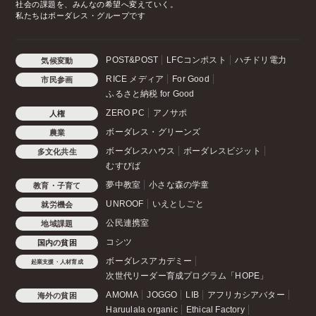
社会の課題を、みんなの希望へ変えていく。
私たちはボーダレス・グループです
POST&POST
LFCコンポスト
ハチドリ電力
気候変動
RICE メディア
For Good
市民参画
ふるさと納税 for Good
ZERO PC
アノサポ
人権
ボーダレス・グリーンズ
農業
ボーダレスハウス
ボーダレスビジット
多文化共生
むすびば
夢中教室
小さな森の学童
教育・子育て
UNROOF
いえとしごと
就労機会
公民連携室
地域課題
コシツ
国内の貧困
ボーダレスアカデミー
起業支援・人材育成
次世代リーダー育成プログラム「HOPE」
AMOMA
JOGGO
LIB
アフリカシアバター
海外の貧困
Haruulala organic
Ethical Factory