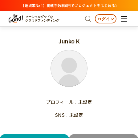
【達成率No.1】掲載手数料0円でプロジェクトをはじめる
ソーシャルグッドな
ログイン
クラウドファンディング
Junko K
プロジェクトからさがす
注目
新着
支援金額が多い
プロジェクトからさがす
注目
新着
支援人数が多い
終了日が近い
支援金額が多い
カテゴリーからさがす
支援人数が多い
国際協力
医療・福祉
子ども・教育
終了日が近い
動物
地域活性
フード・農業
文化
カテゴリーからさがす
国際協力
プロフィール：未設定
環境・エシカル
人権・マイノリティ
医療・福祉
災害
社会貢献
SNS：未設定
子ども・教育
動物
地域からさがす
地域活性
北海道・東北
フード・農業
文化
北海道
青森
岩手
宮城
秋田