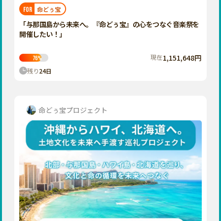
福岡
佐賀
長崎
熊本
大分
埼玉
命どぅ宝
FOR
宮崎
鹿児島
沖縄
千葉
「与那国島から未来へ。『命どぅ宝』の心をつなぐ音楽祭を
開催したい！」
東京
神奈川
現在
1,151,648円
76
%
中部
残り
24
日
新潟
富山
石川
命どぅ宝プロジェクト
福井
山梨
長野
岐阜
静岡
愛知