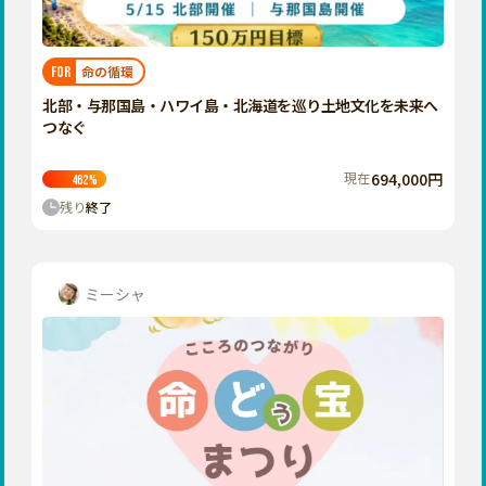
近畿
三重
滋賀
命の循環
FOR
京都
北部・与那国島・ハワイ島・北海道を巡り土地文化を未来へ
大阪
つなぐ
兵庫
現在
694,000円
462
%
奈良
残り
終了
和歌山
中国
鳥取
ミーシャ
島根
岡山
広島
山口
四国
徳島