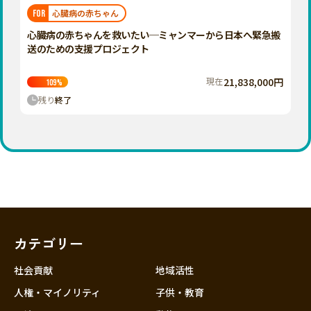
福岡
佐賀
長崎
熊本
大分
埼玉
心臓病の赤ちゃん
FOR
宮崎
鹿児島
沖縄
千葉
心臓病の赤ちゃんを救いたい─ミャンマーから日本へ緊急搬
送のための支援プロジェクト
東京
神奈川
現在
21,838,000円
109
%
中部
残り
終了
新潟
富山
石川
福井
山梨
長野
カテゴリー
岐阜
静岡
社会貢献
地域活性
愛知
人権・マイノリティ
子供・教育