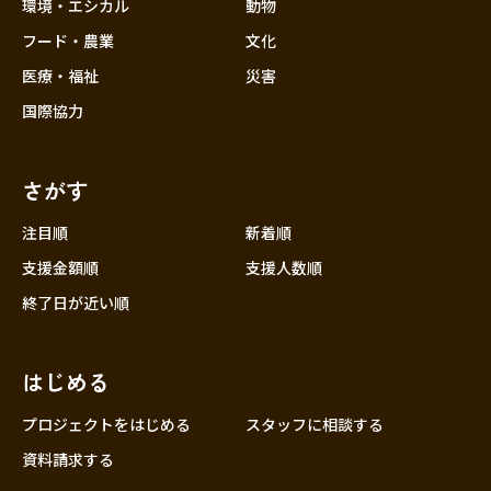
近畿
環境・エシカル
動物
三重
フード・農業
文化
滋賀
医療・福祉
災害
京都
国際協力
大阪
兵庫
さがす
奈良
和歌山
注目順
新着順
中国
支援金額順
支援人数順
鳥取
終了日が近い順
島根
岡山
はじめる
広島
山口
プロジェクトをはじめる
スタッフに相談する
四国
資料請求する
徳島