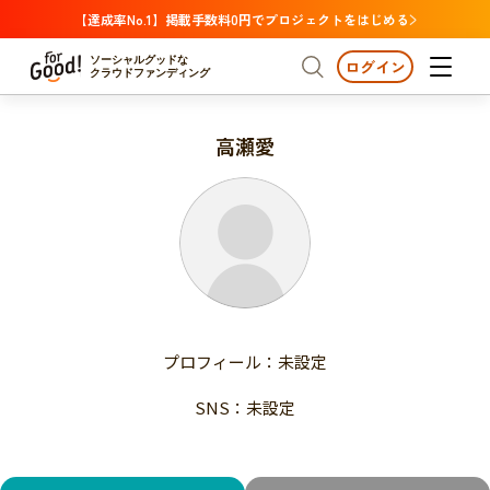
【達成率No.1】掲載手数料0円でプロジェクトをはじめる
ソーシャルグッドな
ログイン
クラウドファンディング
高瀬愛
プロジェクトからさがす
注目
新着
支援金額が多い
プロジェクトからさがす
注目
新着
支援人数が多い
終了日が近い
支援金額が多い
カテゴリーからさがす
支援人数が多い
国際協力
医療・福祉
子ども・教育
終了日が近い
動物
地域活性
フード・農業
文化
カテゴリーからさがす
国際協力
プロフィール：未設定
環境・エシカル
人権・マイノリティ
医療・福祉
災害
社会貢献
SNS：未設定
子ども・教育
動物
地域からさがす
地域活性
北海道・東北
フード・農業
文化
北海道
青森
岩手
宮城
秋田