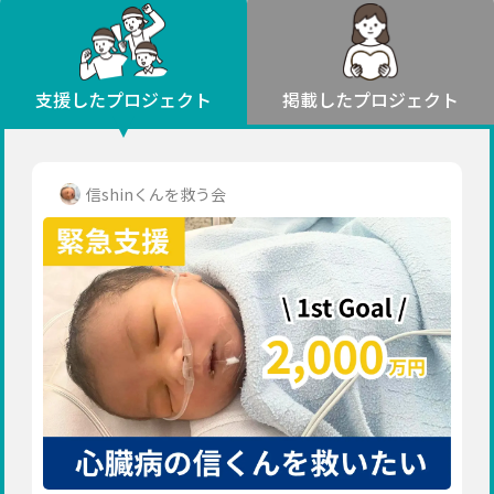
環境・エシカル
山形
福島
人権・マイノリティ
関東
災害
社会貢献
茨城
栃木
群馬
埼玉
千葉
支援したプロジェクト
掲載したプロジェクト
北海道・東北
東京
神奈川
地域からさがす
北海道
中部
青森
新潟
富山
石川
福井
山梨
信shinくんを救う会
岩手
長野
岐阜
静岡
愛知
宮城
近畿
秋田
三重
滋賀
京都
大阪
兵庫
山形
奈良
和歌山
中国
福島
鳥取
島根
岡山
広島
山口
関東
茨城
四国
栃木
徳島
香川
愛媛
高知
九州・沖縄
群馬