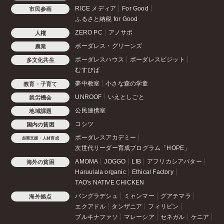
RICE メディア
For Good
市民参画
ふるさと納税 for Good
ZERO PC
アノサポ
人権
ボーダレス・グリーンズ
農業
ボーダレスハウス
ボーダレスビジット
多文化共生
むすびば
夢中教室
小さな森の学童
教育・子育て
UNROOF
いえとしごと
就労機会
公民連携室
地域課題
コシツ
国内の貧困
ボーダレスアカデミー
起業支援・人材育成
次世代リーダー育成プログラム「HOPE」
AMOMA
JOGGO
LIB
アフリカシアバター
海外の貧困
Haruulala organic
Ethical Factory
TAO's NATIVE CHICKEN
バングラデシュ
ミャンマー
グアテマラ
海外拠点
エクアドル
タンザニア
フィリピン
ブルキナファソ
マレーシア
セネガル
ケニア