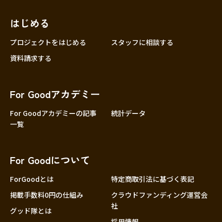
近畿
三重
滋賀
はじめる
京都
プロジェクトをはじめる
スタッフに相談する
大阪
資料請求する
兵庫
奈良
For Goodアカデミー
和歌山
For Goodアカデミーの記事
統計データ
中国
鳥取
一覧
島根
岡山
For Goodについて
広島
ForGoodとは
特定商取引法に基づく表記
山口
掲載手数料0円の仕組み
クラウドファンディング運営会
四国
社
徳島
グッド隊とは
採用情報