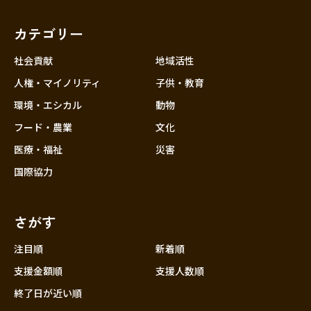
福岡
佐賀
長崎
熊本
大分
埼玉
宮崎
鹿児島
沖縄
千葉
カテゴリー
東京
社会貢献
地域活性
神奈川
人権・マイノリティ
子供・教育
中部
新潟
環境・エシカル
動物
フード・農業
文化
富山
医療・福祉
災害
石川
国際協力
福井
山梨
さがす
長野
岐阜
注目順
新着順
静岡
支援金額順
支援人数順
愛知
終了日が近い順