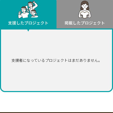
環境・エシカル
山形
福島
人権・マイノリティ
関東
災害
社会貢献
茨城
栃木
群馬
埼玉
千葉
支援したプロジェクト
掲載したプロジェクト
北海道・東北
東京
神奈川
地域からさがす
北海道
中部
青森
新潟
富山
石川
福井
山梨
岩手
長野
岐阜
静岡
愛知
宮城
近畿
支援者になっているプロジェクトはまだありません。
秋田
三重
滋賀
京都
大阪
兵庫
山形
奈良
和歌山
中国
福島
鳥取
島根
岡山
広島
山口
関東
茨城
四国
栃木
徳島
香川
愛媛
高知
九州・沖縄
群馬