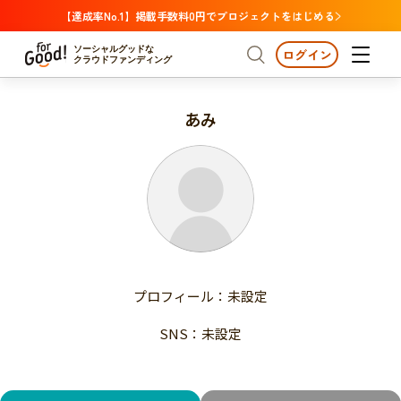
【達成率No.1】掲載手数料0円でプロジェクトをはじめる
ソーシャルグッドな
ログイン
クラウドファンディング
あみ
プロジェクトからさがす
注目
新着
支援金額が多い
プロジェクトからさがす
注目
新着
支援人数が多い
終了日が近い
支援金額が多い
カテゴリーからさがす
支援人数が多い
国際協力
医療・福祉
子ども・教育
終了日が近い
動物
地域活性
フード・農業
文化
カテゴリーからさがす
国際協力
プロフィール：未設定
環境・エシカル
人権・マイノリティ
医療・福祉
災害
社会貢献
SNS：未設定
子ども・教育
動物
地域からさがす
地域活性
北海道・東北
フード・農業
文化
北海道
青森
岩手
宮城
秋田