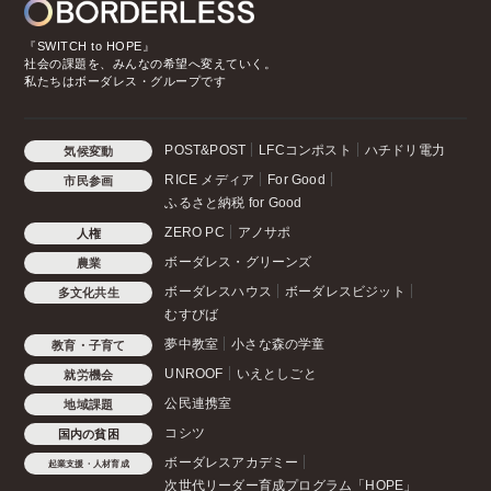
『SWITCH to HOPE』
社会の課題を、みんなの希望へ変えていく。
私たちはボーダレス・グループです
POST&POST
LFCコンポスト
ハチドリ電力
気候変動
RICE メディア
For Good
市民参画
ふるさと納税 for Good
ZERO PC
アノサポ
人権
ボーダレス・グリーンズ
農業
ボーダレスハウス
ボーダレスビジット
多文化共生
むすびば
夢中教室
小さな森の学童
教育・子育て
UNROOF
いえとしごと
就労機会
公民連携室
地域課題
コシツ
国内の貧困
ボーダレスアカデミー
起業支援・人材育成
次世代リーダー育成プログラム「HOPE」