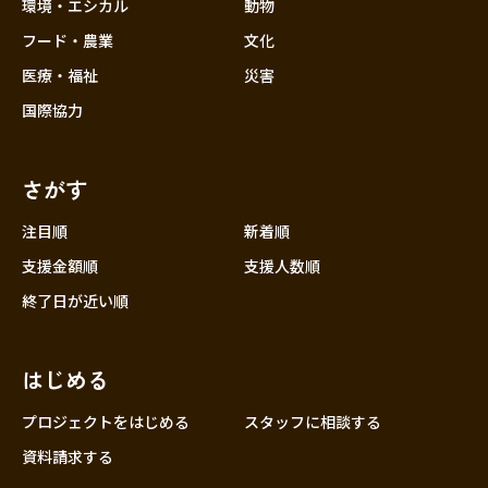
近畿
環境・エシカル
動物
三重
フード・農業
文化
滋賀
医療・福祉
災害
京都
国際協力
大阪
兵庫
さがす
奈良
和歌山
注目順
新着順
中国
支援金額順
支援人数順
鳥取
終了日が近い順
島根
岡山
はじめる
広島
山口
プロジェクトをはじめる
スタッフに相談する
四国
資料請求する
徳島