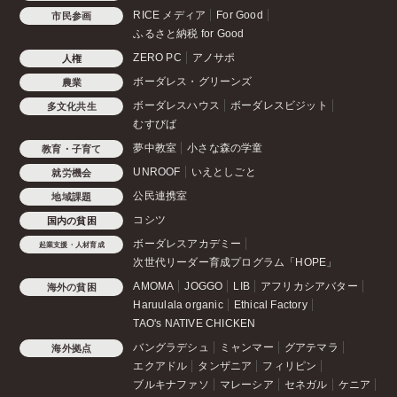
RICE メディア
For Good
市民参画
ふるさと納税 for Good
ZERO PC
アノサポ
人権
ボーダレス・グリーンズ
農業
ボーダレスハウス
ボーダレスビジット
多文化共生
むすびば
夢中教室
小さな森の学童
教育・子育て
UNROOF
いえとしごと
就労機会
公民連携室
地域課題
コシツ
国内の貧困
ボーダレスアカデミー
起業支援・人材育成
次世代リーダー育成プログラム「HOPE」
AMOMA
JOGGO
LIB
アフリカシアバター
海外の貧困
Haruulala organic
Ethical Factory
TAO's NATIVE CHICKEN
バングラデシュ
ミャンマー
グアテマラ
海外拠点
エクアドル
タンザニア
フィリピン
ブルキナファソ
マレーシア
セネガル
ケニア