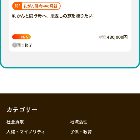
福岡
佐賀
長崎
熊本
大分
埼玉
乳がん闘病中の母親
FOR
宮崎
鹿児島
沖縄
千葉
乳がんと闘う母へ、恩返しの旅を贈りたい
東京
神奈川
現在
480,000円
137
%
中部
残り
終了
新潟
富山
石川
福井
山梨
長野
カテゴリー
岐阜
静岡
社会貢献
地域活性
愛知
人権・マイノリティ
子供・教育