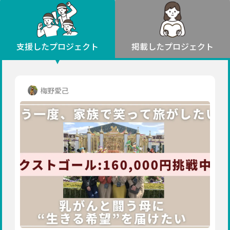
環境・エシカル
山形
福島
人権・マイノリティ
関東
災害
社会貢献
茨城
栃木
群馬
埼玉
千葉
支援したプロジェクト
掲載したプロジェクト
北海道・東北
東京
神奈川
地域からさがす
北海道
中部
青森
新潟
富山
石川
福井
山梨
梅野愛己
岩手
長野
岐阜
静岡
愛知
宮城
近畿
秋田
三重
滋賀
京都
大阪
兵庫
山形
奈良
和歌山
中国
福島
鳥取
島根
岡山
広島
山口
関東
茨城
四国
栃木
徳島
香川
愛媛
高知
九州・沖縄
群馬