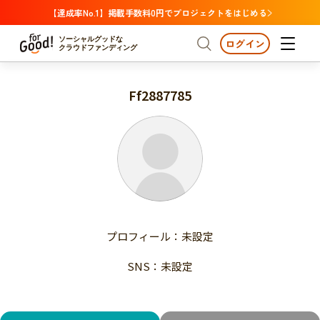
【達成率No.1】掲載手数料0円でプロジェクトをはじめる
ソーシャルグッドな
ログイン
クラウドファンディング
Ff2887785
プロジェクトからさがす
注目
新着
支援金額が多い
プロジェクトからさがす
注目
新着
支援人数が多い
終了日が近い
支援金額が多い
カテゴリーからさがす
支援人数が多い
国際協力
医療・福祉
子ども・教育
終了日が近い
動物
地域活性
フード・農業
文化
カテゴリーからさがす
国際協力
プロフィール：未設定
環境・エシカル
人権・マイノリティ
医療・福祉
災害
社会貢献
SNS：未設定
子ども・教育
動物
地域からさがす
地域活性
北海道・東北
フード・農業
文化
北海道
青森
岩手
宮城
秋田