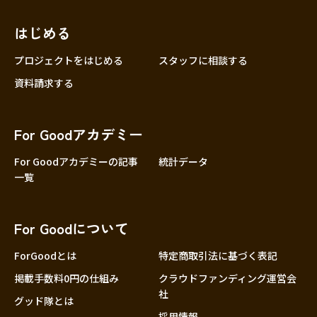
近畿
三重
滋賀
はじめる
京都
プロジェクトをはじめる
スタッフに相談する
大阪
資料請求する
兵庫
奈良
For Goodアカデミー
和歌山
For Goodアカデミーの記事
統計データ
中国
鳥取
一覧
島根
岡山
For Goodについて
広島
ForGoodとは
特定商取引法に基づく表記
山口
掲載手数料0円の仕組み
クラウドファンディング運営会
四国
社
徳島
グッド隊とは
採用情報