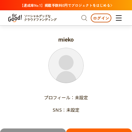
【達成率No.1】掲載手数料0円でプロジェクトをはじめる
ソーシャルグッドな
ログイン
クラウドファンディング
mieko
プロジェクトからさがす
注目
新着
支援金額が多い
プロジェクトからさがす
注目
新着
支援人数が多い
終了日が近い
支援金額が多い
カテゴリーからさがす
支援人数が多い
国際協力
医療・福祉
子ども・教育
終了日が近い
動物
地域活性
フード・農業
文化
カテゴリーからさがす
国際協力
プロフィール：未設定
環境・エシカル
人権・マイノリティ
医療・福祉
災害
社会貢献
SNS：未設定
子ども・教育
動物
地域からさがす
地域活性
北海道・東北
フード・農業
文化
北海道
青森
岩手
宮城
秋田