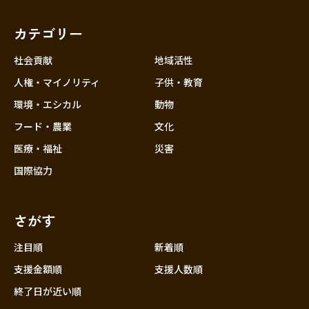
福岡
佐賀
長崎
熊本
大分
埼玉
宮崎
鹿児島
沖縄
千葉
カテゴリー
東京
社会貢献
地域活性
神奈川
人権・マイノリティ
子供・教育
中部
新潟
環境・エシカル
動物
フード・農業
文化
富山
医療・福祉
災害
石川
国際協力
福井
山梨
さがす
長野
岐阜
注目順
新着順
静岡
支援金額順
支援人数順
愛知
終了日が近い順