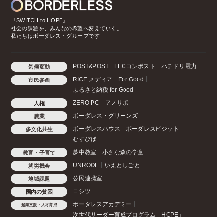
『SWITCH to HOPE』
社会の課題を、みんなの希望へ変えていく。
私たちはボーダレス・グループです
POST&POST
LFCコンポスト
ハチドリ電力
気候変動
RICE メディア
For Good
市民参画
ふるさと納税 for Good
ZERO PC
アノサポ
人権
ボーダレス・グリーンズ
農業
ボーダレスハウス
ボーダレスビジット
多文化共生
むすびば
夢中教室
小さな森の学童
教育・子育て
UNROOF
いえとしごと
就労機会
公民連携室
地域課題
コシツ
国内の貧困
ボーダレスアカデミー
起業支援・人材育成
次世代リーダー育成プログラム「HOPE」