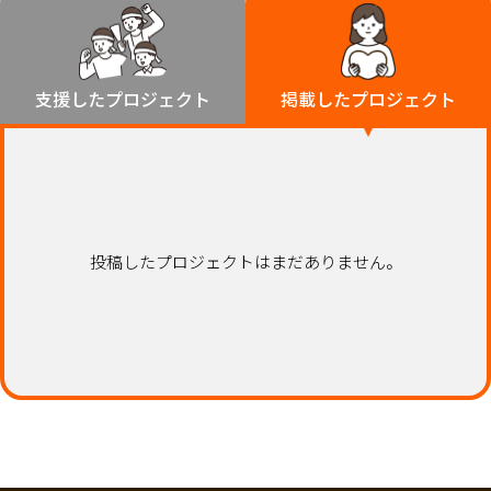
環境・エシカル
山形
福島
人権・マイノリティ
関東
災害
社会貢献
茨城
栃木
群馬
埼玉
千葉
支援したプロジェクト
掲載したプロジェクト
北海道・東北
東京
神奈川
地域からさがす
北海道
中部
青森
新潟
富山
石川
福井
山梨
岩手
長野
岐阜
静岡
愛知
宮城
近畿
投稿したプロジェクトはまだありません。
秋田
三重
滋賀
京都
大阪
兵庫
山形
奈良
和歌山
中国
福島
鳥取
島根
岡山
広島
山口
関東
茨城
四国
栃木
徳島
香川
愛媛
高知
九州・沖縄
群馬