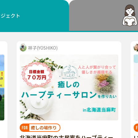
鳥取
島根
岡山
広島
山口
ロジェクト
徳島
香川
愛媛
高知
福岡
佐賀
長崎
熊本
大分
宮崎
鹿児島
沖縄
祥子(YOSHIKO)
癒しの場作り
FOR
F
北海道当麻町の古民家をハーブティー