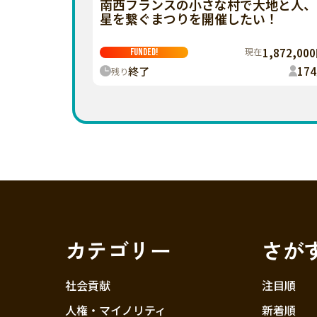
南西フランスの小さな村で大地と人、
星を繋ぐまつりを開催したい！
現在
1,872,00
FUNDED!
終了
174
残り
カテゴリー
さが
社会貢献
注目順
人権・マイノリティ
新着順