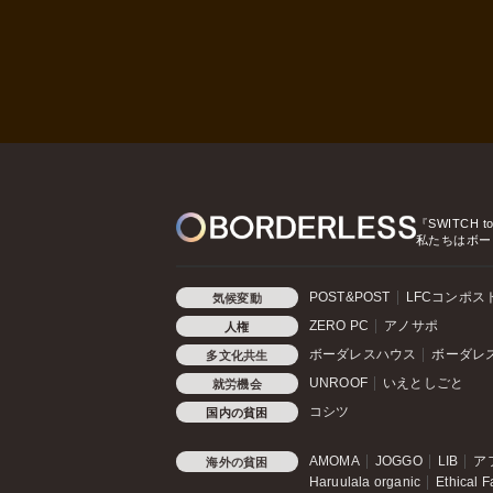
『SWITCH t
私たちはボー
POST&POST
LFCコンポス
気候変動
ZERO PC
アノサポ
人権
ボーダレスハウス
ボーダレ
多文化共生
UNROOF
いえとしごと
就労機会
コシツ
国内の貧困
AMOMA
JOGGO
LIB
ア
海外の貧困
Haruulala organic
Ethical F