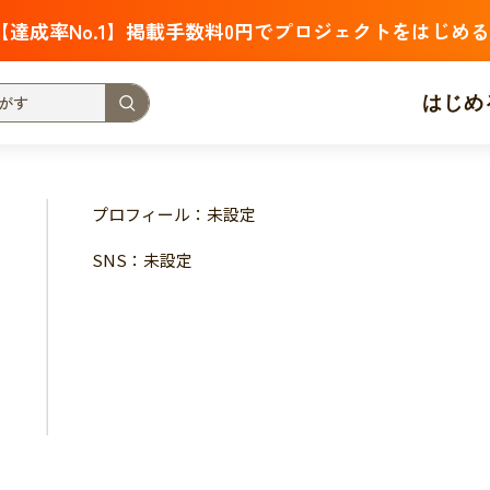
【達成率No.1】掲載手数料0円でプロジェクトをはじめる
はじめ
支援金額が多い
支援人数が多い
終了日が近い
プロフィール：未設定
・福祉
子ども・教育
動物
地域活性
フード・農業
SNS：未設定
北海道
青森
岩手
宮城
秋田
山形
福島
茨城
栃木
群馬
埼玉
千葉
東京
神奈川
新潟
富山
石川
福井
山梨
長野
岐阜
静岡
愛
三重
滋賀
京都
大阪
兵庫
奈良
和歌山