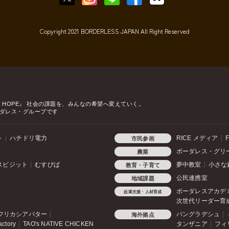
Copyright 2021 BORDERLESS JAPAN All Right Reserved
o HOPE』
社会の課題を、みんなの希望へ変えていく。
ダレス・グループです
ト
ハチドリ電力
RICE メディア
F
市民参画
ボーダレス・グリ
農業
スビジット
むすびば
夢中教室
小さな
教育・子育て
公民連携室
地域課題
ボーダレスアカデ
起業支援・人材育成
次世代リーダー育
フリカシアバター
バングラデシュ
海外拠点
actory
TAO's NATIVE CHICKEN
タンザニア
フィ