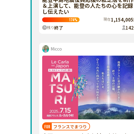
＆上演して、能登の人たちの心を記録
し伝えたい
現在
1,154,00
174
%
終了
142
残り
Micco
フランスでまつり
FOR