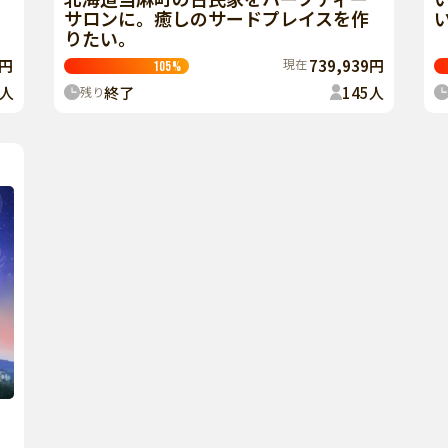
サロンに。癒しのサードプレイスを作
りたい。
現在
739,939円
5円
105
%
終了
145
人
人
残り