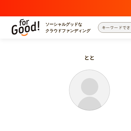
ソーシャルグッドな
クラウドファンディング
プロジェクトからさがす
注目
新着
とと
カテゴリーからさがす
国際協力
医療
災害
社会貢献
北海道・東北
地域からさがす
関東
中部
近畿