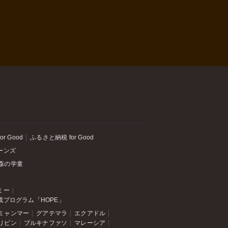
or Good
ふるさと納税 for Good
ーンズ
森の学童
ミー
成プログラム「HOPE」
ミャンマー
グアテマラ
エクアドル
リピン
ブルキナファソ
マレーシア