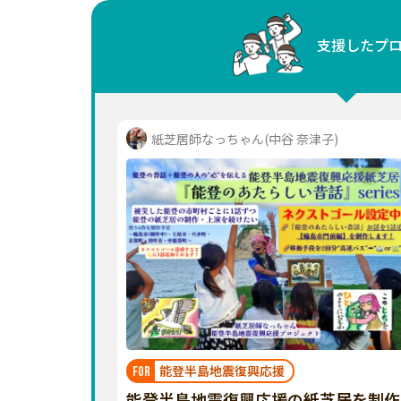
中国
支援したプ
四国
九州・沖縄
紙芝居師なっちゃん(中谷 奈津子)
能登半島地震復興応援
FOR
能登半島地震復興応援の紙芝居を制作