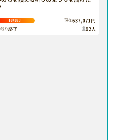
い
現在
637,071円
FUNDED!
終了
92
人
残り