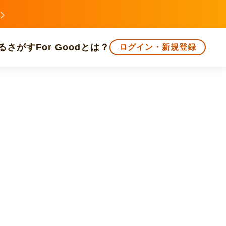
る
さがす
For Goodとは？
ログイン・新規登録
文化
環境・エシカル
人権・マイノリティ
知