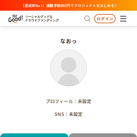
【達成率No.1】掲載手数料0円でプロジェクトをはじめる
ソーシャルグッドな
ログイン
クラウドファンディング
なおっ
プロジェクトからさがす
注目
新着
支援金額が多い
プロジェクトからさがす
注目
新着
支援人数が多い
終了日が近い
支援金額が多い
カテゴリーからさがす
支援人数が多い
国際協力
医療・福祉
子ども・教育
終了日が近い
動物
地域活性
フード・農業
文化
カテゴリーからさがす
国際協力
プロフィール：未設定
環境・エシカル
人権・マイノリティ
医療・福祉
災害
社会貢献
SNS：未設定
子ども・教育
動物
地域からさがす
地域活性
北海道・東北
フード・農業
文化
北海道
青森
岩手
宮城
秋田