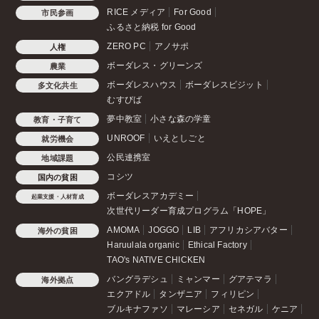
RICE メディア
For Good
市民参画
ふるさと納税 for Good
ZERO PC
アノサポ
人権
ボーダレス・グリーンズ
農業
ボーダレスハウス
ボーダレスビジット
多文化共生
むすびば
夢中教室
小さな森の学童
教育・子育て
UNROOF
いえとしごと
就労機会
公民連携室
地域課題
コシツ
国内の貧困
ボーダレスアカデミー
起業支援・人材育成
次世代リーダー育成プログラム「HOPE」
AMOMA
JOGGO
LIB
アフリカシアバター
海外の貧困
Haruulala organic
Ethical Factory
TAO's NATIVE CHICKEN
バングラデシュ
ミャンマー
グアテマラ
海外拠点
エクアドル
タンザニア
フィリピン
ブルキナファソ
マレーシア
セネガル
ケニア