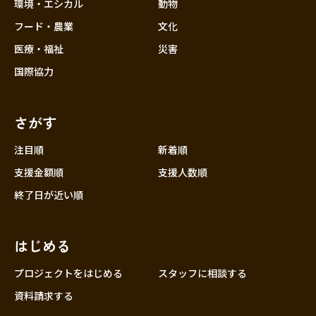
近畿
環境・エシカル
動物
三重
フード・農業
文化
滋賀
医療・福祉
災害
京都
国際協力
大阪
兵庫
さがす
奈良
和歌山
注目順
新着順
中国
支援金額順
支援人数順
鳥取
終了日が近い順
島根
岡山
はじめる
広島
山口
プロジェクトをはじめる
スタッフに相談する
四国
資料請求する
徳島