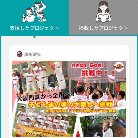
環境・エシカル
山形
福島
人権・マイノリティ
関東
災害
社会貢献
茨城
栃木
群馬
埼玉
千葉
支援したプロジェクト
掲載したプロジェクト
北海道・東北
東京
神奈川
地域からさがす
北海道
中部
青森
新潟
富山
石川
福井
山梨
澤永敏弘
岩手
長野
岐阜
静岡
愛知
宮城
近畿
秋田
三重
滋賀
京都
大阪
兵庫
山形
奈良
和歌山
中国
福島
鳥取
島根
岡山
広島
山口
関東
茨城
四国
栃木
徳島
香川
愛媛
高知
九州・沖縄
群馬