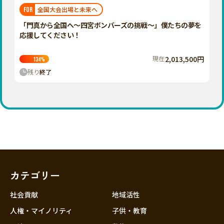
福岡
佐賀
長崎
熊本
大分
埼玉
全国大会出場と未来へ
FOR
宮崎
鹿児島
沖縄
千葉
「門真から全国へ〜四宮ボンバーズの挑戦〜」僕たちの夢を
応援してください！
東京
神奈川
現在
2,013,500円
134
%
中部
残り
終了
新潟
富山
石川
福井
山梨
長野
カテゴリー
岐阜
静岡
社会貢献
地域活性
愛知
人権・マイノリティ
子供・教育