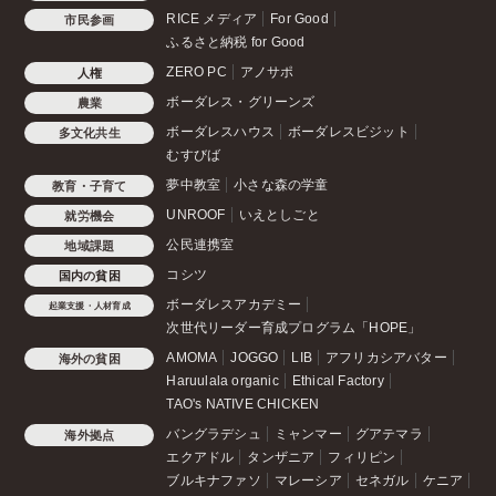
RICE メディア
For Good
市民参画
ふるさと納税 for Good
ZERO PC
アノサポ
人権
ボーダレス・グリーンズ
農業
ボーダレスハウス
ボーダレスビジット
多文化共生
むすびば
夢中教室
小さな森の学童
教育・子育て
UNROOF
いえとしごと
就労機会
公民連携室
地域課題
コシツ
国内の貧困
ボーダレスアカデミー
起業支援・人材育成
次世代リーダー育成プログラム「HOPE」
AMOMA
JOGGO
LIB
アフリカシアバター
海外の貧困
Haruulala organic
Ethical Factory
TAO's NATIVE CHICKEN
バングラデシュ
ミャンマー
グアテマラ
海外拠点
エクアドル
タンザニア
フィリピン
ブルキナファソ
マレーシア
セネガル
ケニア