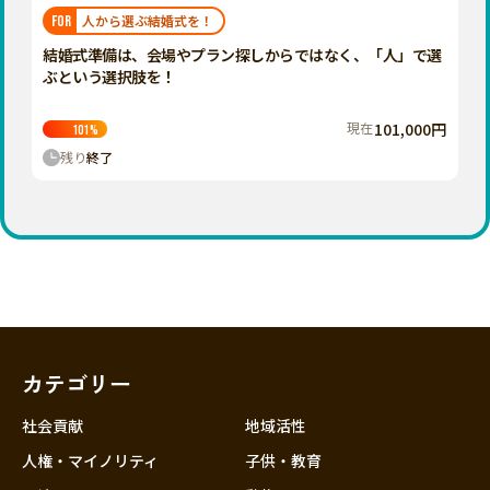
福岡
佐賀
長崎
熊本
大分
埼玉
人から選ぶ結婚式を！
FOR
宮崎
鹿児島
沖縄
千葉
結婚式準備は、会場やプラン探しからではなく、「人」で選
ぶという選択肢を！
東京
神奈川
現在
101,000円
101
%
中部
残り
終了
新潟
富山
石川
福井
山梨
長野
カテゴリー
岐阜
静岡
社会貢献
地域活性
愛知
人権・マイノリティ
子供・教育