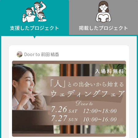
環境・エシカル
山形
福島
人権・マイノリティ
関東
災害
社会貢献
茨城
栃木
群馬
埼玉
千葉
支援したプロジェクト
掲載したプロジェクト
北海道・東北
東京
神奈川
地域からさがす
北海道
中部
青森
新潟
富山
石川
福井
山梨
Door to 前田 結香
岩手
長野
岐阜
静岡
愛知
宮城
近畿
秋田
三重
滋賀
京都
大阪
兵庫
山形
奈良
和歌山
中国
福島
鳥取
島根
岡山
広島
山口
関東
茨城
四国
栃木
徳島
香川
愛媛
高知
九州・沖縄
群馬