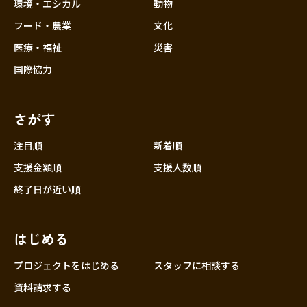
近畿
環境・エシカル
動物
三重
フード・農業
文化
滋賀
医療・福祉
災害
京都
国際協力
大阪
兵庫
さがす
奈良
和歌山
注目順
新着順
中国
支援金額順
支援人数順
鳥取
終了日が近い順
島根
岡山
はじめる
広島
山口
プロジェクトをはじめる
スタッフに相談する
四国
資料請求する
徳島