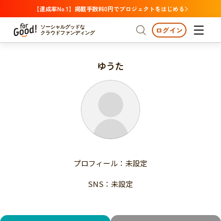
【達成率No.1】掲載手数料0円でプロジェクトをはじめる
ソーシャルグッドな
ログイン
クラウドファンディング
ゆうた
プロジェクトからさがす
注目
新着
支援金額が多い
プロジェクトからさがす
注目
新着
支援人数が多い
終了日が近い
支援金額が多い
カテゴリーからさがす
支援人数が多い
国際協力
医療・福祉
子ども・教育
終了日が近い
動物
地域活性
フード・農業
文化
カテゴリーからさがす
国際協力
プロフィール：未設定
環境・エシカル
人権・マイノリティ
医療・福祉
災害
社会貢献
SNS：未設定
子ども・教育
動物
地域からさがす
地域活性
北海道・東北
フード・農業
文化
北海道
青森
岩手
宮城
秋田