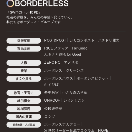
『SWITCH to HOPE』
社会の課題を、みんなの希望へ変えていく。
私たちはボーダレス・グループです
POST&POST
LFCコンポスト
ハチドリ電力
気候変動
RICE メディア
For Good
市民参画
ふるさと納税 for Good
ZERO PC
アノサポ
人権
ボーダレス・グリーンズ
農業
ボーダレスハウス
ボーダレスビジット
多文化共生
むすびば
夢中教室
小さな森の学童
教育・子育て
UNROOF
いえとしごと
就労機会
公民連携室
地域課題
コシツ
国内の貧困
ボーダレスアカデミー
起業支援・人材育成
次世代リーダー育成プログラム「HOPE」