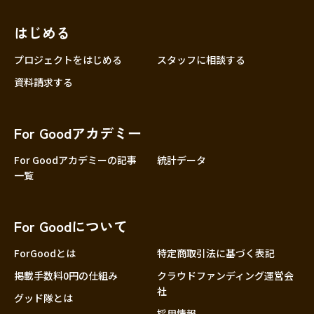
近畿
三重
滋賀
はじめる
京都
プロジェクトをはじめる
スタッフに相談する
大阪
資料請求する
兵庫
奈良
For Goodアカデミー
和歌山
For Goodアカデミーの記事
統計データ
中国
鳥取
一覧
島根
岡山
For Goodについて
広島
ForGoodとは
特定商取引法に基づく表記
山口
掲載手数料0円の仕組み
クラウドファンディング運営会
四国
社
徳島
グッド隊とは
採用情報