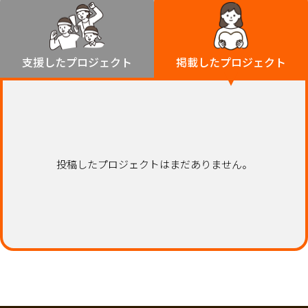
環境・エシカル
山形
福島
人権・マイノリティ
関東
災害
社会貢献
茨城
栃木
群馬
埼玉
千葉
支援したプロジェクト
掲載したプロジェクト
北海道・東北
東京
神奈川
地域からさがす
北海道
中部
青森
新潟
富山
石川
福井
山梨
岩手
長野
岐阜
静岡
愛知
宮城
近畿
投稿したプロジェクトはまだありません。
秋田
三重
滋賀
京都
大阪
兵庫
山形
奈良
和歌山
中国
福島
鳥取
島根
岡山
広島
山口
関東
茨城
四国
栃木
徳島
香川
愛媛
高知
九州・沖縄
群馬