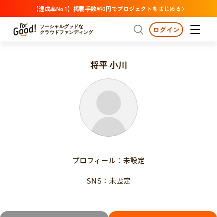
【達成率No.1】掲載手数料0円でプロジェクトをはじめる
ソーシャルグッドな
ログイン
クラウドファンディング
将平 小川
プロジェクトからさがす
注目
新着
支援金額が多い
プロジェクトからさがす
注目
新着
支援人数が多い
終了日が近い
支援金額が多い
カテゴリーからさがす
支援人数が多い
国際協力
医療・福祉
子ども・教育
終了日が近い
動物
地域活性
フード・農業
文化
カテゴリーからさがす
国際協力
プロフィール：未設定
環境・エシカル
人権・マイノリティ
医療・福祉
災害
社会貢献
SNS：未設定
子ども・教育
動物
地域からさがす
地域活性
北海道・東北
フード・農業
文化
北海道
青森
岩手
宮城
秋田