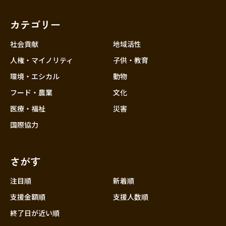
福岡
佐賀
長崎
熊本
大分
埼玉
宮崎
鹿児島
沖縄
千葉
カテゴリー
東京
社会貢献
地域活性
神奈川
人権・マイノリティ
子供・教育
中部
新潟
環境・エシカル
動物
フード・農業
文化
富山
医療・福祉
災害
石川
国際協力
福井
山梨
さがす
長野
岐阜
注目順
新着順
静岡
支援金額順
支援人数順
愛知
終了日が近い順