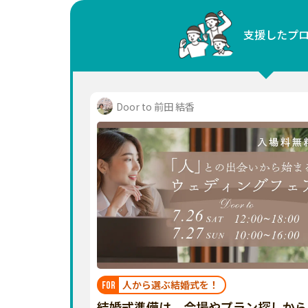
中国
支援したプ
四国
九州・沖縄
Door to 前田 結香
人から選ぶ結婚式を！
FOR
結婚式準備は、会場やプラン探しから