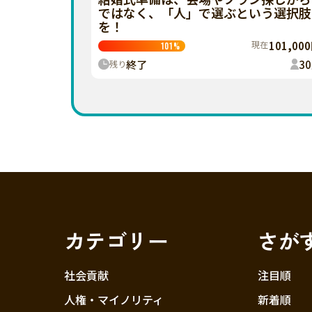
ではなく、「人」で選ぶという選択肢
を！
現在
101,00
101
%
終了
30
残り
カテゴリー
さが
社会貢献
注目順
人権・マイノリティ
新着順