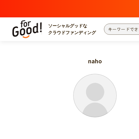
ソーシャルグッドな
クラウドファンディング
プロジェクトからさがす
注目
新着
naho
カテゴリーからさがす
国際協力
医療
災害
社会貢献
北海道・東北
地域からさがす
関東
中部
近畿