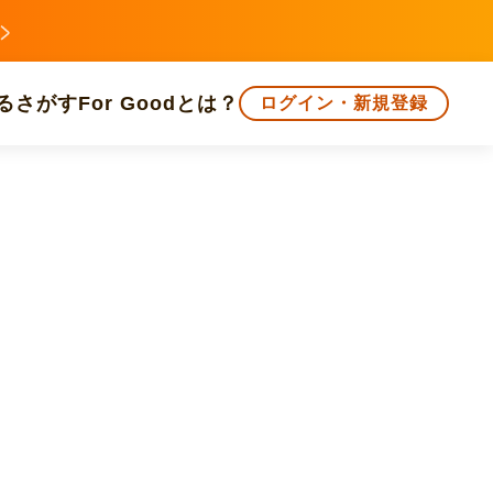
る
さがす
For Goodとは？
ログイン・新規登録
文化
環境・エシカル
人権・マイノリティ
知