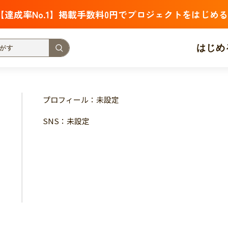
【達成率No.1】掲載手数料0円でプロジェクトをはじめる
はじめ
支援金額が多い
支援人数が多い
終了日が近い
プロフィール：未設定
・福祉
子ども・教育
動物
地域活性
フード・農業
SNS：未設定
北海道
青森
岩手
宮城
秋田
山形
福島
茨城
栃木
群馬
埼玉
千葉
東京
神奈川
新潟
富山
石川
福井
山梨
長野
岐阜
静岡
愛
三重
滋賀
京都
大阪
兵庫
奈良
和歌山