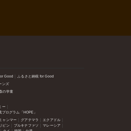
or Good
ふるさと納税 for Good
ーンズ
森の学童
ミー
成プログラム「HOPE」
ミャンマー
グアテマラ
エクアドル
リピン
ブルキナファソ
マレーシア