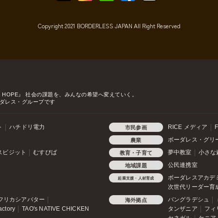
Copyright 2021 BORDERLESS JAPAN All Right Reserved
o HOPE』
社会の課題を、みんなの希望へ変えていく。
ダレス・グループです
ト
ハチドリ電力
RICE メディア
F
市民参画
ボーダレス・グリ
農業
スビジット
むすびば
夢中教室
小さな
教育・子育て
公民連携室
地域課題
ボーダレスアカデ
起業支援・人材育成
次世代リーダー育
フリカシアバター
バングラデシュ
海外拠点
actory
TAO's NATIVE CHICKEN
タンザニア
フィ