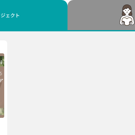
鳥取
島根
岡山
広島
山口
ロジェクト
徳島
香川
愛媛
高知
福岡
佐賀
長崎
熊本
大分
宮崎
鹿児島
沖縄