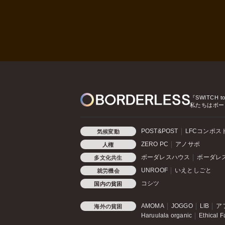
『SWITCH t
私たちはボー
POST&POST
LFCコンポス
気候変動
ZERO PC
アノサポ
人権
ボーダレスハウス
ボーダレ
多文化共生
UNROOF
いえとしごと
就労機会
コシツ
国内の貧困
AMOMA
JOGGO
LIB
ア
海外の貧困
Haruulala organic
Ethical F