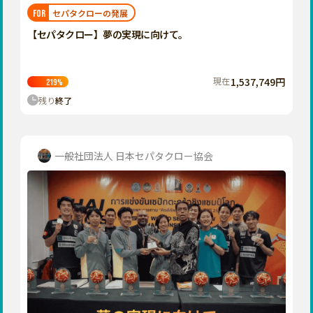
福岡
佐賀
長崎
熊本
大分
埼玉
セパタクローの発展
FOR
宮崎
鹿児島
沖縄
千葉
【セパタクロー】夢の実現に向けて。
東京
神奈川
現在
1,537,749円
219
%
中部
残り
終了
新潟
富山
石川
一般社団法人 日本セパタクロー協会
福井
山梨
長野
岐阜
静岡
愛知