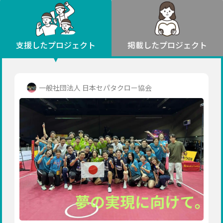
環境・エシカル
山形
福島
人権・マイノリティ
関東
災害
社会貢献
茨城
栃木
群馬
埼玉
千葉
支援したプロジェクト
掲載したプロジェクト
北海道・東北
東京
神奈川
地域からさがす
北海道
中部
青森
新潟
富山
石川
福井
山梨
一般社団法人 日本セパタクロー協会
岩手
長野
岐阜
静岡
愛知
宮城
近畿
秋田
三重
滋賀
京都
大阪
兵庫
山形
奈良
和歌山
中国
福島
鳥取
島根
岡山
広島
山口
関東
茨城
四国
栃木
徳島
香川
愛媛
高知
九州・沖縄
群馬