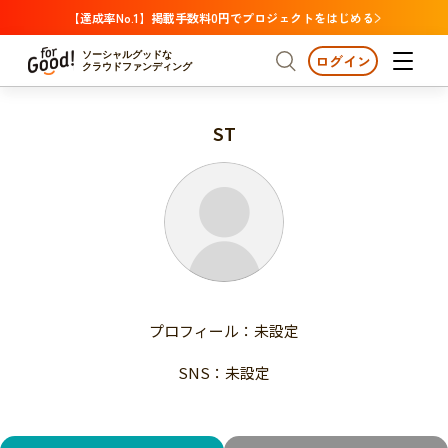
【達成率No.1】掲載手数料0円でプロジェクトをはじめる
ソーシャルグッドな
ログイン
クラウドファンディング
ST
プロジェクトからさがす
注目
新着
支援金額が多い
プロジェクトからさがす
注目
新着
支援人数が多い
終了日が近い
支援金額が多い
カテゴリーからさがす
支援人数が多い
国際協力
医療・福祉
子ども・教育
終了日が近い
動物
地域活性
フード・農業
文化
カテゴリーからさがす
国際協力
プロフィール：未設定
環境・エシカル
人権・マイノリティ
医療・福祉
災害
社会貢献
SNS：未設定
子ども・教育
動物
地域からさがす
地域活性
北海道・東北
フード・農業
文化
北海道
青森
岩手
宮城
秋田