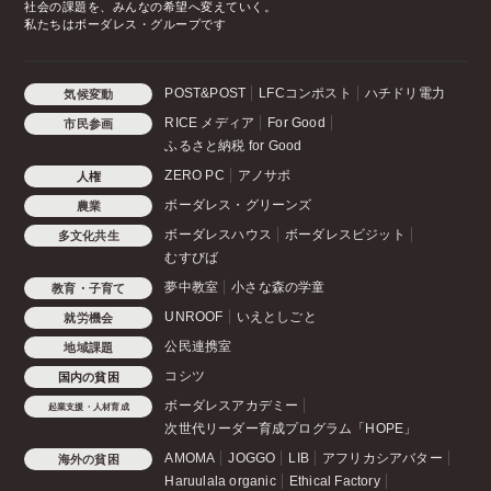
社会の課題を、みんなの希望へ変えていく。
私たちはボーダレス・グループです
POST&POST
LFCコンポスト
ハチドリ電力
気候変動
RICE メディア
For Good
市民参画
ふるさと納税 for Good
ZERO PC
アノサポ
人権
ボーダレス・グリーンズ
農業
ボーダレスハウス
ボーダレスビジット
多文化共生
むすびば
夢中教室
小さな森の学童
教育・子育て
UNROOF
いえとしごと
就労機会
公民連携室
地域課題
コシツ
国内の貧困
ボーダレスアカデミー
起業支援・人材育成
次世代リーダー育成プログラム「HOPE」
AMOMA
JOGGO
LIB
アフリカシアバター
海外の貧困
Haruulala organic
Ethical Factory