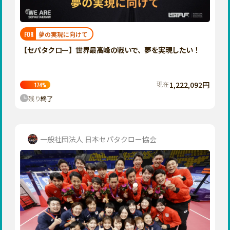
近畿
三重
滋賀
夢の実現に向けて
FOR
京都
【セパタクロー】世界最高峰の戦いで、夢を実現したい！
大阪
兵庫
現在
1,222,092円
174
%
奈良
残り
終了
和歌山
中国
鳥取
一般社団法人 日本セパタクロー協会
島根
岡山
広島
山口
四国
徳島