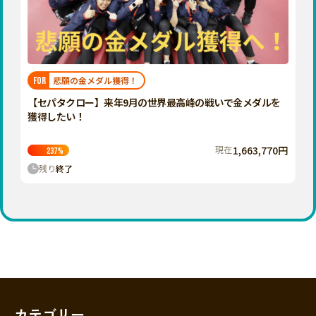
香川
愛媛
高知
九州・沖縄
福岡
悲願の金メダル獲得！
FOR
佐賀
【セパタクロー】来年9月の世界最高峰の戦いで金メダルを
獲得したい！
長崎
熊本
現在
1,663,770円
237
%
残り
終了
大分
宮崎
鹿児島
沖縄
カテゴリー