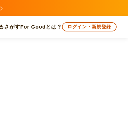
る
さがす
For Goodとは？
ログイン・新規登録
文化
環境・エシカル
人権・マイノリティ
知