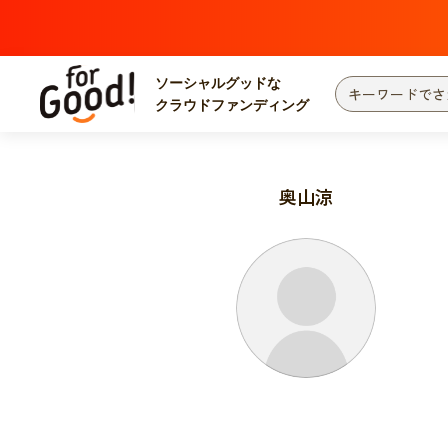
ソーシャルグッドな
クラウドファンディング
プロジェクトからさがす
注目
新着
奥山涼
カテゴリーからさがす
国際協力
医療
災害
社会貢献
北海道・東北
地域からさがす
関東
中部
近畿