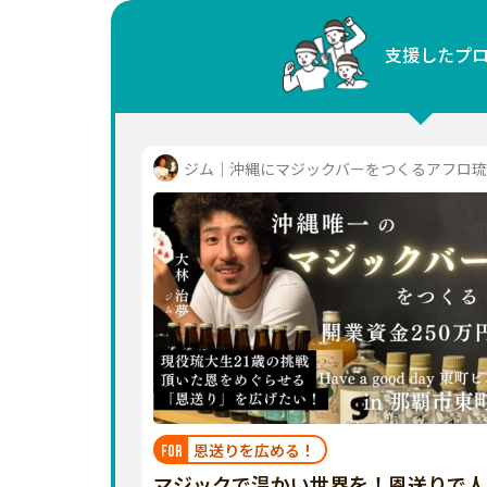
中国
支援したプ
四国
九州・沖縄
ジム｜沖縄にマジックバーをつくるアフロ琉..
恩送りを広める！
FOR
マジックで温かい世界を！恩送りで人