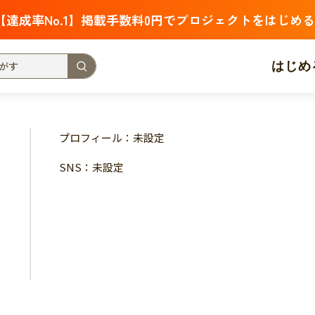
【達成率No.1】掲載手数料0円でプロジェクトをはじめる
はじめ
支援金額が多い
支援人数が多い
終了日が近い
プロフィール：未設定
・福祉
子ども・教育
動物
地域活性
フード・農業
SNS：未設定
北海道
青森
岩手
宮城
秋田
山形
福島
茨城
栃木
群馬
埼玉
千葉
東京
神奈川
新潟
富山
石川
福井
山梨
長野
岐阜
静岡
愛
三重
滋賀
京都
大阪
兵庫
奈良
和歌山