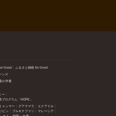
or Good
ふるさと納税 for Good
ーンズ
森の学童
ミー
成プログラム「HOPE」
ミャンマー
グアテマラ
エクアドル
リピン
ブルキナファソ
マレーシア
タイ
韓国
台湾