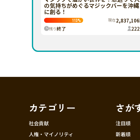
の気持ちがめぐるマジックバーを沖縄
に創る！
現在
2,837,10
113
%
終了
222
残り
カテゴリー
さが
社会貢献
注目順
人権・マイノリティ
新着順