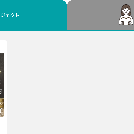
鳥取
島根
岡山
広島
山口
ロジェクト
徳島
香川
愛媛
高知
福岡
佐賀
長崎
熊本
大分
宮崎
鹿児島
沖縄
.