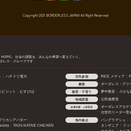
Copyright 2021 BORDERLESS JAPAN All Right Reserved
o HOPE』
社会の課題を、みんなの希望へ変えていく。
ダレス・グループです
ト
ハチドリ電力
RICE メディア
F
市民参画
ボーダレス・グリ
農業
スビジット
むすびば
夢中教室
小さな
教育・子育て
公民連携室
地域課題
ボーダレスアカデ
起業支援・人材育成
次世代リーダー育
フリカシアバター
バングラデシュ
海外拠点
actory
TAO's NATIVE CHICKEN
タンザニア
フィ
セネガル
ケニア