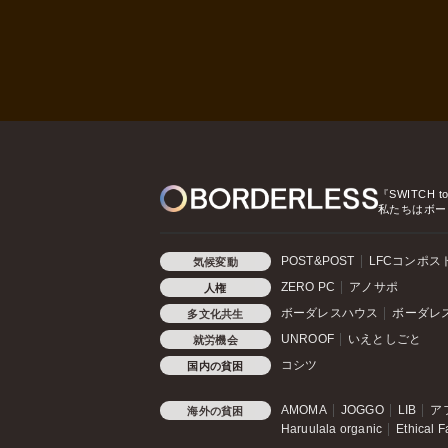
『SWITCH t
私たちはボー
POST&POST
LFCコンポス
気候変動
ZERO PC
アノサポ
人権
ボーダレスハウス
ボーダレ
多文化共生
UNROOF
いえとしごと
就労機会
コシツ
国内の貧困
AMOMA
JOGGO
LIB
ア
海外の貧困
Haruulala organic
Ethical F