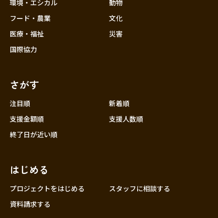
近畿
環境・エシカル
動物
三重
フード・農業
文化
滋賀
医療・福祉
災害
京都
国際協力
大阪
兵庫
さがす
奈良
和歌山
注目順
新着順
中国
支援金額順
支援人数順
鳥取
終了日が近い順
島根
岡山
はじめる
広島
山口
プロジェクトをはじめる
スタッフに相談する
四国
資料請求する
徳島