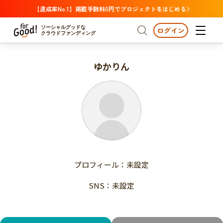
【達成率No.1】掲載手数料0円でプロジェクトをはじめる
ソーシャルグッドな
ログイン
クラウドファンディング
ゆかりん
プロジェクトからさがす
注目
新着
支援金額が多い
プロジェクトからさがす
注目
新着
支援人数が多い
終了日が近い
支援金額が多い
カテゴリーからさがす
支援人数が多い
国際協力
医療・福祉
子ども・教育
終了日が近い
動物
地域活性
フード・農業
文化
カテゴリーからさがす
国際協力
プロフィール：未設定
環境・エシカル
人権・マイノリティ
医療・福祉
災害
社会貢献
SNS：未設定
子ども・教育
動物
地域からさがす
地域活性
北海道・東北
フード・農業
文化
北海道
青森
岩手
宮城
秋田