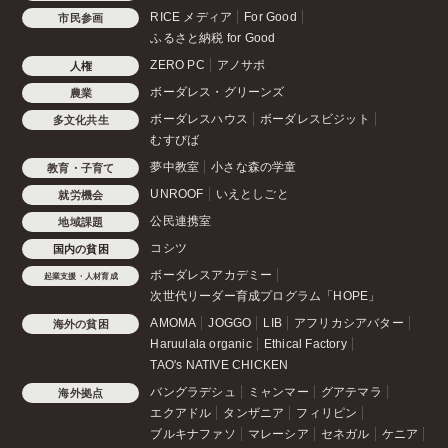
RICE メディア
For Good
市民参画
ふるさと納税 for Good
ZERO PC
アノサポ
人権
ボーダレス・グリーンズ
農業
ボーダレスハウス
ボーダレスビジット
多文化共生
むすびば
夢中教室
小さな森の学童
教育・子育て
UNROOF
いえとしごと
就労機会
公民連携室
地域課題
コシツ
国内の貧困
ボーダレスアカデミー
起業支援・人材育成
次世代リーダー育成プログラム「HOPE」
AMOMA
JOGGO
LIB
アフリカシアバター
海外の貧困
Haruulala organic
Ethical Factory
TAO's NATIVE CHICKEN
バングラデシュ
ミャンマー
グアテマラ
海外拠点
エクアドル
タンザニア
フィリピン
ブルキナファソ
マレーシア
セネガル
ケニア