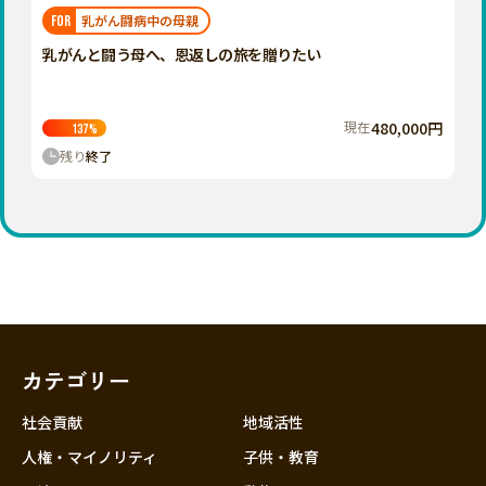
福岡
佐賀
長崎
熊本
大分
埼玉
乳がん闘病中の母親
FOR
宮崎
鹿児島
沖縄
千葉
乳がんと闘う母へ、恩返しの旅を贈りたい
東京
神奈川
現在
480,000円
137
%
中部
残り
終了
新潟
富山
石川
福井
山梨
長野
カテゴリー
岐阜
静岡
社会貢献
地域活性
愛知
人権・マイノリティ
子供・教育