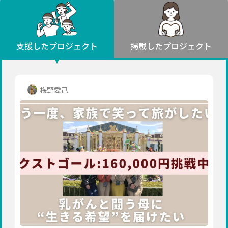
環境・エシカル
山形
福島
人権・マイノリティ
関東
災害
社会貢献
茨城
栃木
群馬
埼玉
千葉
支援したプロジェクト
掲載したプロジェクト
北海道・東北
東京
神奈川
地域からさがす
北海道
中部
青森
新潟
富山
石川
福井
山梨
梅野愛己
岩手
長野
岐阜
静岡
愛知
宮城
近畿
秋田
三重
滋賀
京都
大阪
兵庫
山形
奈良
和歌山
中国
福島
鳥取
島根
岡山
広島
山口
関東
茨城
四国
栃木
徳島
香川
愛媛
高知
九州・沖縄
群馬