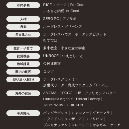
RICE メディア
For Good
市民参画
ふるさと納税 for Good
ZERO PC
アノサポ
人権
ボーダレス・グリーンズ
農業
ボーダレスハウス
ボーダレスビジット
多文化共生
むすびば
夢中教室
小さな森の学童
教育・子育て
UNROOF
いえとしごと
就労機会
公民連携室
地域課題
コシツ
国内の貧困
ボーダレスアカデミー
起業支援・人材育成
次世代リーダー育成プログラム「HOPE」
AMOMA
JOGGO
LIB
アフリカシアバター
海外の貧困
Haruulala organic
Ethical Factory
TAO's NATIVE CHICKEN
バングラデシュ
ミャンマー
グアテマラ
海外拠点
エクアドル
タンザニア
フィリピン
ブルキナファソ
マレーシア
セネガル
ケニア