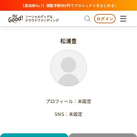
【達成率No.1】掲載手数料0円でプロジェクトをはじめる
ソーシャルグッドな
ログイン
クラウドファンディング
松浦豊
プロジェクトからさがす
注目
新着
支援金額が多い
プロジェクトからさがす
注目
新着
支援人数が多い
終了日が近い
支援金額が多い
カテゴリーからさがす
支援人数が多い
国際協力
医療・福祉
子ども・教育
終了日が近い
動物
地域活性
フード・農業
文化
カテゴリーからさがす
国際協力
プロフィール：未設定
環境・エシカル
人権・マイノリティ
医療・福祉
災害
社会貢献
SNS：未設定
子ども・教育
動物
地域からさがす
地域活性
北海道・東北
フード・農業
文化
北海道
青森
岩手
宮城
秋田