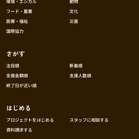
近畿
環境・エシカル
動物
三重
フード・農業
文化
滋賀
医療・福祉
災害
京都
国際協力
大阪
兵庫
さがす
奈良
和歌山
注目順
新着順
中国
支援金額順
支援人数順
鳥取
終了日が近い順
島根
岡山
はじめる
広島
山口
プロジェクトをはじめる
スタッフに相談する
四国
資料請求する
徳島