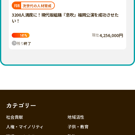
福岡
佐賀
長崎
熊本
大分
埼玉
次世代の人材育成
FOR
宮崎
鹿児島
沖縄
千葉
3200人満席に！現代版組踊『息吹』福岡公演を成功させた
い！
東京
神奈川
現在
4,256,000円
141
%
中部
残り
終了
新潟
富山
石川
福井
山梨
長野
カテゴリー
岐阜
静岡
社会貢献
地域活性
愛知
人権・マイノリティ
子供・教育