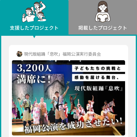
環境・エシカル
山形
福島
人権・マイノリティ
関東
災害
社会貢献
茨城
栃木
群馬
埼玉
千葉
支援したプロジェクト
掲載したプロジェクト
北海道・東北
東京
神奈川
地域からさがす
北海道
中部
青森
新潟
富山
石川
福井
山梨
現代版組踊「息吹」福岡公演実行委員会
岩手
長野
岐阜
静岡
愛知
宮城
近畿
秋田
三重
滋賀
京都
大阪
兵庫
山形
奈良
和歌山
中国
福島
鳥取
島根
岡山
広島
山口
関東
茨城
四国
栃木
徳島
香川
愛媛
高知
九州・沖縄
群馬