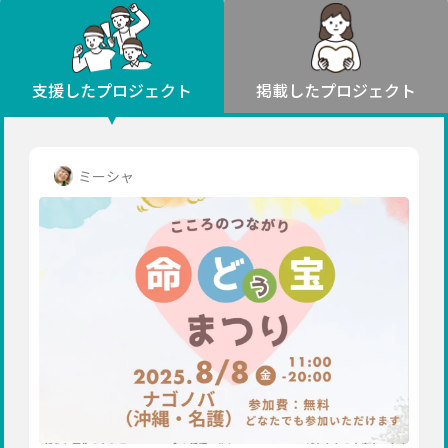
環境・エシカル
山形
福島
人権・マイノリティ
関東
災害
社会貢献
茨城
栃木
群馬
埼玉
千葉
支援したプロジェクト
掲載したプロジェクト
北海道・東北
東京
神奈川
地域からさがす
北海道
中部
青森
新潟
富山
石川
福井
山梨
ミーシャ
岩手
長野
岐阜
静岡
愛知
宮城
近畿
秋田
三重
滋賀
京都
大阪
兵庫
山形
奈良
和歌山
中国
福島
鳥取
島根
岡山
広島
山口
関東
茨城
四国
栃木
徳島
香川
愛媛
高知
九州・沖縄
群馬