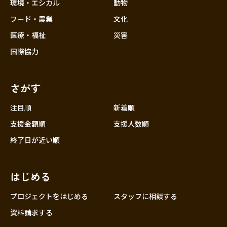
近畿
環境・エシカル
動物
三重
フード・農業
文化
滋賀
医療・福祉
災害
京都
国際協力
大阪
兵庫
さがす
奈良
和歌山
注目順
新着順
中国
支援金額順
支援人数順
鳥取
終了日が近い順
島根
岡山
はじめる
広島
山口
プロジェクトをはじめる
スタッフに相談する
四国
資料請求する
徳島