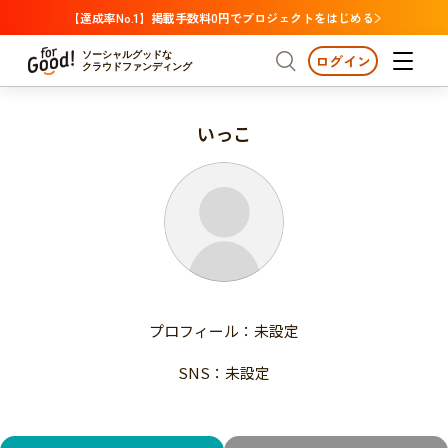
【達成率No.1】掲載手数料0円でプロジェクトをはじめる
ソーシャルグッドな
ログイン
クラウドファンディング
いっこ
プロジェクトからさがす
注目
新着
支援金額が多い
プロジェクトからさがす
注目
新着
支援人数が多い
終了日が近い
支援金額が多い
カテゴリーからさがす
支援人数が多い
国際協力
医療・福祉
子ども・教育
終了日が近い
動物
地域活性
フード・農業
文化
カテゴリーからさがす
国際協力
プロフィール：未設定
環境・エシカル
人権・マイノリティ
医療・福祉
災害
社会貢献
SNS：未設定
子ども・教育
動物
地域からさがす
地域活性
北海道・東北
フード・農業
文化
北海道
青森
岩手
宮城
秋田