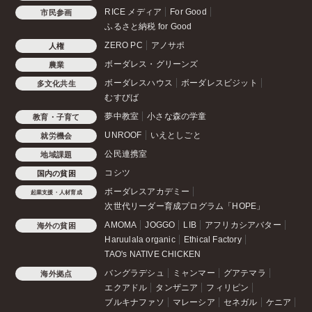
RICE メディア
For Good
市民参画
ふるさと納税 for Good
ZERO PC
アノサポ
人権
ボーダレス・グリーンズ
農業
ボーダレスハウス
ボーダレスビジット
多文化共生
むすびば
夢中教室
小さな森の学童
教育・子育て
UNROOF
いえとしごと
就労機会
公民連携室
地域課題
コシツ
国内の貧困
ボーダレスアカデミー
起業支援・人材育成
次世代リーダー育成プログラム「HOPE」
AMOMA
JOGGO
LIB
アフリカシアバター
海外の貧困
Haruulala organic
Ethical Factory
TAO's NATIVE CHICKEN
バングラデシュ
ミャンマー
グアテマラ
海外拠点
エクアドル
タンザニア
フィリピン
ブルキナファソ
マレーシア
セネガル
ケニア