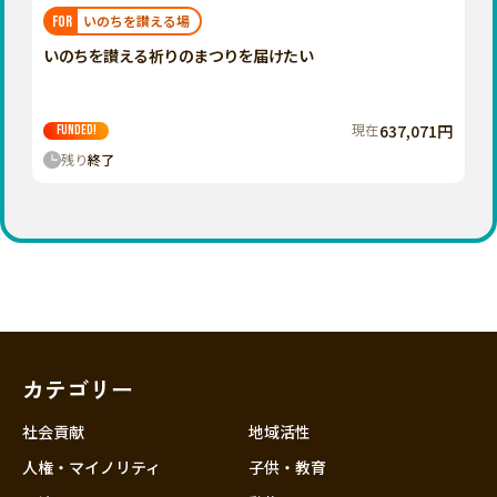
福岡
佐賀
長崎
熊本
大分
埼玉
いのちを讃える場
FOR
宮崎
鹿児島
沖縄
千葉
いのちを讃える祈りのまつりを届けたい
東京
神奈川
現在
637,071円
FUNDED!
中部
残り
終了
新潟
富山
石川
福井
山梨
長野
カテゴリー
岐阜
静岡
社会貢献
地域活性
愛知
人権・マイノリティ
子供・教育