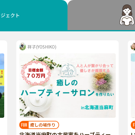
鳥取
島根
岡山
広島
山口
ロジェクト
徳島
香川
愛媛
高知
福岡
佐賀
長崎
熊本
大分
宮崎
鹿児島
沖縄
祥子(YOSHIKO)
癒しの場作り
FOR
F
北海道当麻町の古民家をハーブティー