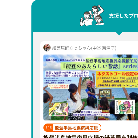
中国
支援したプ
四国
九州・沖縄
紙芝居師なっちゃん(中谷 奈津子)
能登半島地震復興応援
FOR
能登半島地震復興応援の紙芝居を制作