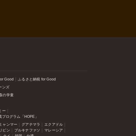
or Good
ふるさと納税 for Good
ーンズ
森の学童
ミー
成プログラム「HOPE」
ミャンマー
グアテマラ
エクアドル
リピン
ブルキナファソ
マレーシア