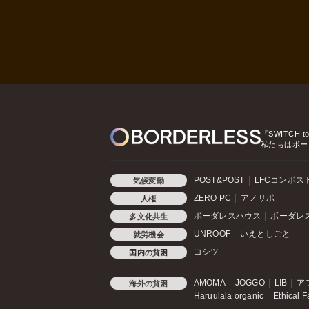
『SWITCH t
私たちはボー
POST&POST
LFCコンポス
気候変動
ZERO PC
アノサポ
人権
ボーダレスハウス
ボーダレ
多文化共生
UNROOF
いえとしごと
就労機会
コシツ
国内の貧困
AMOMA
JOGGO
LIB
ア
海外の貧困
Haruulala organic
Ethical F