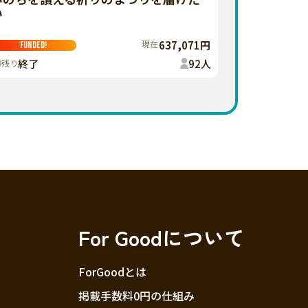
い
現在
637,071円
FUNDED!
終了
92
人
残り
For Goodについて
ForGoodとは
掲載手数料0円の仕組み