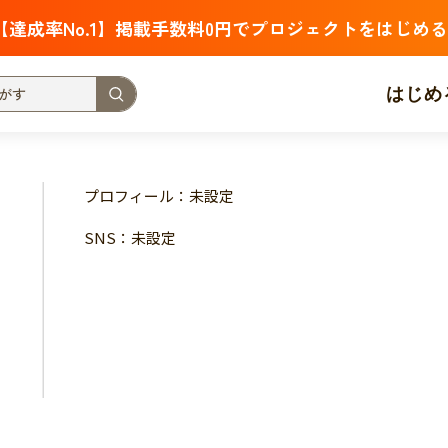
【達成率No.1】掲載手数料0円でプロジェクトをはじめる
はじめ
支援金額が多い
支援人数が多い
終了日が近い
プロフィール：未設定
・福祉
子ども・教育
動物
地域活性
フード・農業
SNS：未設定
北海道
青森
岩手
宮城
秋田
山形
福島
茨城
栃木
群馬
埼玉
千葉
東京
神奈川
新潟
富山
石川
福井
山梨
長野
岐阜
静岡
愛
三重
滋賀
京都
大阪
兵庫
奈良
和歌山