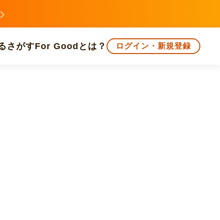
る
さがす
For Goodとは？
ログイン・新規登録
文化
環境・エシカル
人権・マイノリティ
知