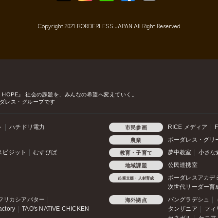
Copyright 2021 BORDERLESS JAPAN All Right Reserved
o HOPE』
社会の課題を、みんなの希望へ変えていく。
ダレス・グループです
ト
ハチドリ電力
RICE メディア
F
市民参画
ボーダレス・グリ
農業
スビジット
むすびば
夢中教室
小さな
教育・子育て
公民連携室
地域課題
ボーダレスアカデ
起業支援・人材育成
次世代リーダー育
フリカシアバター
バングラデシュ
海外拠点
actory
TAO's NATIVE CHICKEN
タンザニア
フィ