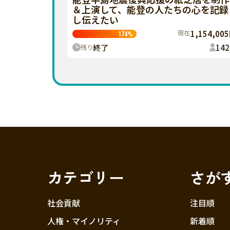
＆上演して、能登の人たちの心を記録
し伝えたい
現在
1,154,00
174
%
終了
142
残り
カテゴリー
さが
社会貢献
注目順
人権・マイノリティ
新着順