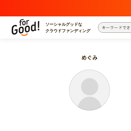
ソーシャルグッドな
クラウドファンディング
プロジェクトからさがす
注目
新着
めぐみ
カテゴリーからさがす
国際協力
医療
災害
社会貢献
北海道・東北
地域からさがす
関東
中部
近畿