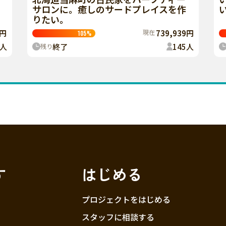
サロンに。癒しのサードプレイスを作
りたい。
現在
739,939円
5円
105
%
終了
145
人
人
残り
す
はじめる
プロジェクトをはじめる
スタッフに相談する