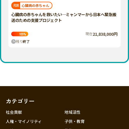
福岡
佐賀
長崎
熊本
大分
埼玉
心臓病の赤ちゃん
FOR
宮崎
鹿児島
沖縄
千葉
心臓病の赤ちゃんを救いたい─ミャンマーから日本へ緊急搬
送のための支援プロジェクト
東京
神奈川
現在
21,838,000円
109
%
中部
残り
終了
新潟
富山
石川
福井
山梨
長野
カテゴリー
岐阜
静岡
社会貢献
地域活性
愛知
人権・マイノリティ
子供・教育