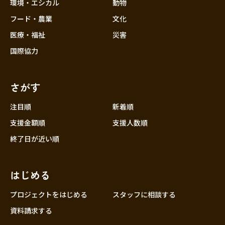
近畿
環境・エシカル
動物
三重
フード・農業
文化
滋賀
医療・福祉
災害
京都
国際協力
大阪
兵庫
さがす
奈良
和歌山
注目順
新着順
中国
支援金額順
支援人数順
鳥取
終了日が近い順
島根
岡山
はじめる
広島
山口
プロジェクトをはじめる
スタッフに相談する
四国
資料請求する
徳島