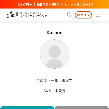
【達成率No.1】掲載手数料0円でプロジェクトをはじめる
ソーシャルグッドな
ログイン
クラウドファンディング
Kasumi
プロジェクトからさがす
注目
新着
支援金額が多い
プロジェクトからさがす
注目
新着
支援人数が多い
終了日が近い
支援金額が多い
カテゴリーからさがす
支援人数が多い
国際協力
医療・福祉
子ども・教育
終了日が近い
動物
地域活性
フード・農業
文化
カテゴリーからさがす
国際協力
プロフィール：未設定
環境・エシカル
人権・マイノリティ
医療・福祉
災害
社会貢献
SNS：未設定
子ども・教育
動物
地域からさがす
地域活性
北海道・東北
フード・農業
文化
北海道
青森
岩手
宮城
秋田