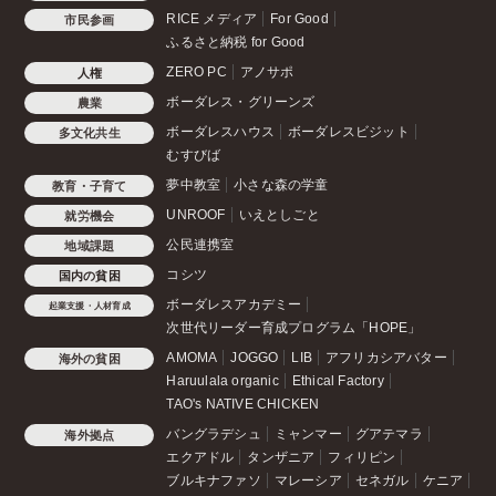
RICE メディア
For Good
市民参画
ふるさと納税 for Good
ZERO PC
アノサポ
人権
ボーダレス・グリーンズ
農業
ボーダレスハウス
ボーダレスビジット
多文化共生
むすびば
夢中教室
小さな森の学童
教育・子育て
UNROOF
いえとしごと
就労機会
公民連携室
地域課題
コシツ
国内の貧困
ボーダレスアカデミー
起業支援・人材育成
次世代リーダー育成プログラム「HOPE」
AMOMA
JOGGO
LIB
アフリカシアバター
海外の貧困
Haruulala organic
Ethical Factory
TAO's NATIVE CHICKEN
バングラデシュ
ミャンマー
グアテマラ
海外拠点
エクアドル
タンザニア
フィリピン
ブルキナファソ
マレーシア
セネガル
ケニア