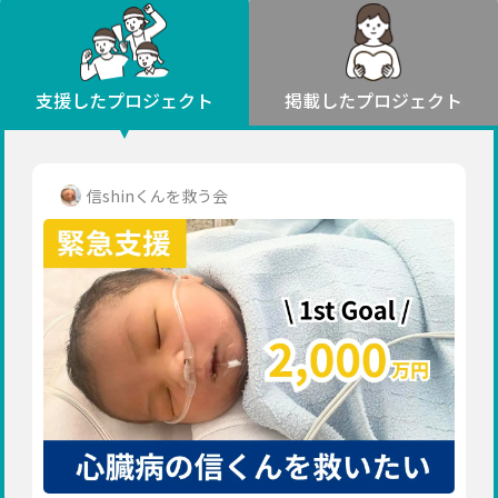
環境・エシカル
山形
福島
人権・マイノリティ
関東
災害
社会貢献
茨城
栃木
群馬
埼玉
千葉
支援したプロジェクト
掲載したプロジェクト
北海道・東北
東京
神奈川
地域からさがす
北海道
中部
青森
新潟
富山
石川
福井
山梨
信shinくんを救う会
岩手
長野
岐阜
静岡
愛知
宮城
近畿
秋田
三重
滋賀
京都
大阪
兵庫
山形
奈良
和歌山
中国
福島
鳥取
島根
岡山
広島
山口
関東
茨城
四国
栃木
徳島
香川
愛媛
高知
九州・沖縄
群馬