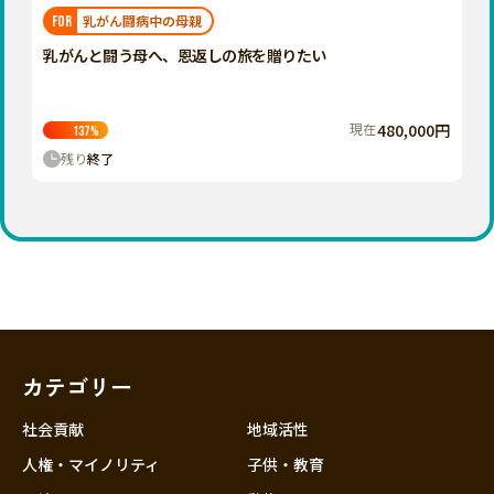
福岡
佐賀
長崎
熊本
大分
埼玉
乳がん闘病中の母親
FOR
宮崎
鹿児島
沖縄
千葉
乳がんと闘う母へ、恩返しの旅を贈りたい
東京
神奈川
現在
480,000円
137
%
中部
残り
終了
新潟
富山
石川
福井
山梨
長野
カテゴリー
岐阜
静岡
社会貢献
地域活性
愛知
人権・マイノリティ
子供・教育