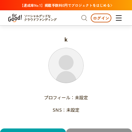
【達成率No.1】掲載手数料0円でプロジェクトをはじめる
ソーシャルグッドな
ログイン
クラウドファンディング
k
プロジェクトからさがす
注目
新着
支援金額が多い
プロジェクトからさがす
注目
新着
支援人数が多い
終了日が近い
支援金額が多い
カテゴリーからさがす
支援人数が多い
国際協力
医療・福祉
子ども・教育
終了日が近い
動物
地域活性
フード・農業
文化
カテゴリーからさがす
国際協力
プロフィール：未設定
環境・エシカル
人権・マイノリティ
医療・福祉
災害
社会貢献
SNS：未設定
子ども・教育
動物
地域からさがす
地域活性
北海道・東北
フード・農業
文化
北海道
青森
岩手
宮城
秋田