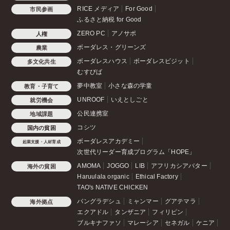
RICE メディア
For Good
市民参画
ふるさと納税 for Good
ZERO PC
アノサポ
人権
ボーダレス・グリーンズ
農業
ボーダレスハウス
ボーダレスビジット
多文化共生
むすびば
夢中教室
小さな森の学童
教育・子育て
UNROOF
いえとしごと
就労機会
公民連携室
地域課題
コシツ
国内の貧困
ボーダレスアカデミー
起業支援・人材育成
次世代リーダー育成プログラム「HOPE」
AMOMA
JOGGO
LIB
アフリカシアバター
海外の貧困
Haruulala organic
Ethical Factory
TAO's NATIVE CHICKEN
バングラデシュ
ミャンマー
グアテマラ
海外拠点
エクアドル
タンザニア
フィリピン
ブルキナファソ
マレーシア
セネガル
ケニア