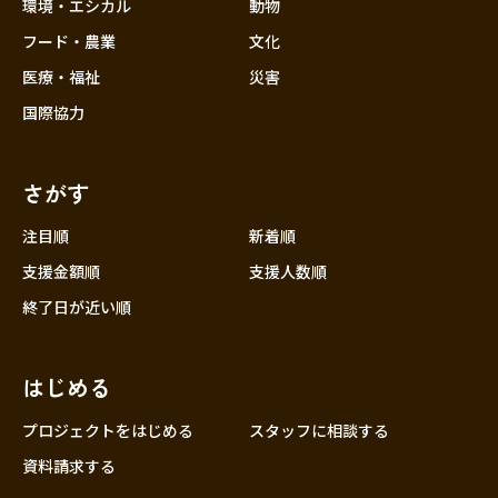
近畿
環境・エシカル
動物
三重
フード・農業
文化
滋賀
医療・福祉
災害
京都
国際協力
大阪
兵庫
さがす
奈良
和歌山
注目順
新着順
中国
支援金額順
支援人数順
鳥取
終了日が近い順
島根
岡山
はじめる
広島
山口
プロジェクトをはじめる
スタッフに相談する
四国
資料請求する
徳島