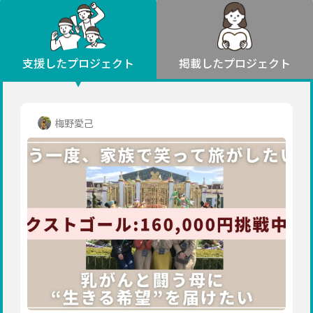
環境・エシカル
山形
福島
人権・マイノリティ
関東
災害
社会貢献
茨城
栃木
群馬
埼玉
千葉
支援したプロジェクト
掲載したプロジェクト
北海道・東北
東京
神奈川
地域からさがす
北海道
中部
青森
新潟
富山
石川
福井
山梨
梅野愛己
岩手
長野
岐阜
静岡
愛知
宮城
近畿
秋田
三重
滋賀
京都
大阪
兵庫
山形
奈良
和歌山
中国
福島
鳥取
島根
岡山
広島
山口
関東
茨城
四国
栃木
徳島
香川
愛媛
高知
九州・沖縄
群馬