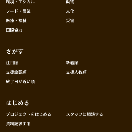
近畿
環境・エシカル
動物
三重
フード・農業
文化
滋賀
医療・福祉
災害
京都
国際協力
大阪
兵庫
さがす
奈良
和歌山
注目順
新着順
中国
支援金額順
支援人数順
鳥取
終了日が近い順
島根
岡山
はじめる
広島
山口
プロジェクトをはじめる
スタッフに相談する
四国
資料請求する
徳島