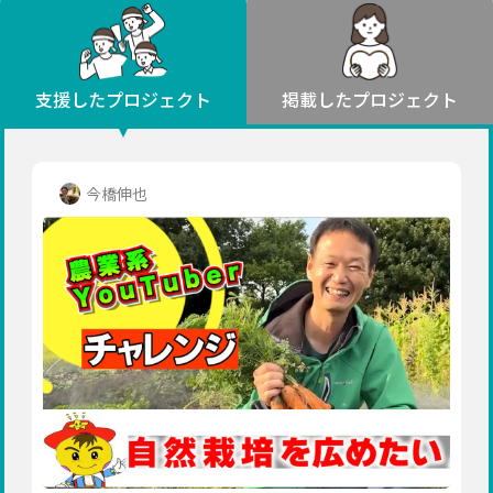
環境・エシカル
山形
福島
人権・マイノリティ
関東
災害
社会貢献
茨城
栃木
群馬
埼玉
千葉
支援したプロジェクト
掲載したプロジェクト
北海道・東北
東京
神奈川
地域からさがす
北海道
中部
青森
新潟
富山
石川
福井
山梨
今橋伸也
岩手
長野
岐阜
静岡
愛知
宮城
近畿
秋田
三重
滋賀
京都
大阪
兵庫
山形
奈良
和歌山
中国
福島
鳥取
島根
岡山
広島
山口
関東
茨城
四国
栃木
徳島
香川
愛媛
高知
九州・沖縄
群馬