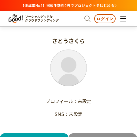
【達成率No.1】掲載手数料0円でプロジェクトをはじめる
ソーシャルグッドな
ログイン
クラウドファンディング
さとうさくら
プロジェクトからさがす
注目
新着
支援金額が多い
プロジェクトからさがす
注目
新着
支援人数が多い
終了日が近い
支援金額が多い
カテゴリーからさがす
支援人数が多い
国際協力
医療・福祉
子ども・教育
終了日が近い
動物
地域活性
フード・農業
文化
カテゴリーからさがす
国際協力
プロフィール：未設定
環境・エシカル
人権・マイノリティ
医療・福祉
災害
社会貢献
SNS：未設定
子ども・教育
動物
地域からさがす
地域活性
北海道・東北
フード・農業
文化
北海道
青森
岩手
宮城
秋田