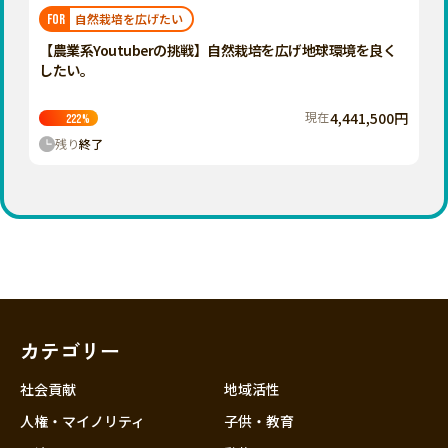
福岡
佐賀
長崎
熊本
大分
埼玉
自然栽培を広げたい
FOR
宮崎
鹿児島
沖縄
千葉
【農業系Youtuberの挑戦】自然栽培を広げ地球環境を良く
したい。
東京
神奈川
現在
4,441,500円
222
%
中部
残り
終了
新潟
富山
石川
福井
山梨
長野
カテゴリー
岐阜
静岡
社会貢献
地域活性
愛知
人権・マイノリティ
子供・教育