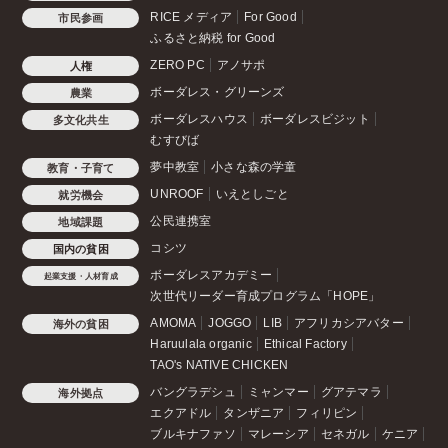
RICE メディア
For Good
市民参画
ふるさと納税 for Good
ZERO PC
アノサポ
人権
ボーダレス・グリーンズ
農業
ボーダレスハウス
ボーダレスビジット
多文化共生
むすびば
夢中教室
小さな森の学童
教育・子育て
UNROOF
いえとしごと
就労機会
公民連携室
地域課題
コシツ
国内の貧困
ボーダレスアカデミー
起業支援・人材育成
次世代リーダー育成プログラム「HOPE」
AMOMA
JOGGO
LIB
アフリカシアバター
海外の貧困
Haruulala organic
Ethical Factory
TAO's NATIVE CHICKEN
バングラデシュ
ミャンマー
グアテマラ
海外拠点
エクアドル
タンザニア
フィリピン
ブルキナファソ
マレーシア
セネガル
ケニア