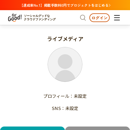
【達成率No.1】掲載手数料0円でプロジェクトをはじめる
ソーシャルグッドな
ログイン
クラウドファンディング
ライブメディア
プロジェクトからさがす
注目
新着
支援金額が多い
プロジェクトからさがす
注目
新着
支援人数が多い
終了日が近い
支援金額が多い
カテゴリーからさがす
支援人数が多い
国際協力
医療・福祉
子ども・教育
終了日が近い
動物
地域活性
フード・農業
文化
カテゴリーからさがす
国際協力
プロフィール：未設定
環境・エシカル
人権・マイノリティ
医療・福祉
災害
社会貢献
SNS：未設定
子ども・教育
動物
地域からさがす
地域活性
北海道・東北
フード・農業
文化
北海道
青森
岩手
宮城
秋田