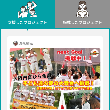
環境・エシカル
山形
福島
人権・マイノリティ
関東
災害
社会貢献
茨城
栃木
群馬
埼玉
千葉
支援したプロジェクト
掲載したプロジェクト
北海道・東北
東京
神奈川
地域からさがす
北海道
中部
青森
新潟
富山
石川
福井
山梨
澤永敏弘
岩手
長野
岐阜
静岡
愛知
宮城
近畿
秋田
三重
滋賀
京都
大阪
兵庫
山形
奈良
和歌山
中国
福島
鳥取
島根
岡山
広島
山口
関東
茨城
四国
栃木
徳島
香川
愛媛
高知
九州・沖縄
群馬