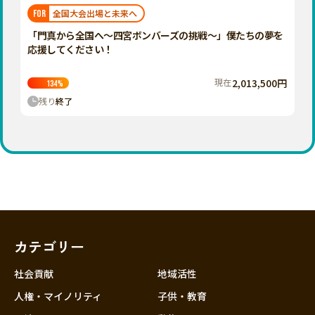
福岡
佐賀
長崎
熊本
大分
埼玉
全国大会出場と未来へ
FOR
宮崎
鹿児島
沖縄
千葉
「門真から全国へ〜四宮ボンバーズの挑戦〜」僕たちの夢を
応援してください！
東京
神奈川
現在
2,013,500円
134
%
中部
残り
終了
新潟
富山
石川
福井
山梨
長野
カテゴリー
岐阜
静岡
社会貢献
地域活性
愛知
人権・マイノリティ
子供・教育