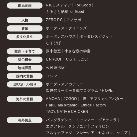
RICE メディア
For Good
市民参画
ふるさと納税 for Good
ZERO PC
アノサポ
人権
ボーダレス・グリーンズ
農業
ボーダレスハウス
ボーダレスビジット
多文化共生
むすびば
夢中教室
小さな森の学童
教育・子育て
UNROOF
いえとしごと
就労機会
公民連携室
地域課題
コシツ
国内の貧困
ボーダレスアカデミー
起業支援・人材育成
次世代リーダー育成プログラム「HOPE」
AMOMA
JOGGO
LIB
アフリカシアバター
海外の貧困
Haruulala organic
Ethical Factory
TAO's NATIVE CHICKEN
バングラデシュ
ミャンマー
グアテマラ
海外拠点
エクアドル
タンザニア
フィリピン
ブルキナファソ
マレーシア
セネガル
ケニア