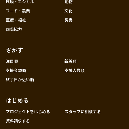
近畿
環境・エシカル
動物
三重
フード・農業
文化
滋賀
医療・福祉
災害
京都
国際協力
大阪
兵庫
さがす
奈良
和歌山
注目順
新着順
中国
支援金額順
支援人数順
鳥取
終了日が近い順
島根
岡山
はじめる
広島
山口
プロジェクトをはじめる
スタッフに相談する
四国
資料請求する
徳島