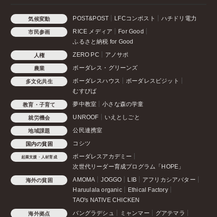
POST&POST
LFCコンポスト
ハチドリ電力
気候変動
RICE メディア
For Good
市民参画
ふるさと納税 for Good
ZERO PC
アノサポ
人権
ボーダレス・グリーンズ
農業
ボーダレスハウス
ボーダレスビジット
多文化共生
むすびば
夢中教室
小さな森の学童
教育・子育て
UNROOF
いえとしごと
就労機会
公民連携室
地域課題
コシツ
国内の貧困
ボーダレスアカデミー
起業支援・人材育成
次世代リーダー育成プログラム「HOPE」
AMOMA
JOGGO
LIB
アフリカシアバター
海外の貧困
Haruulala organic
Ethical Factory
TAO's NATIVE CHICKEN
バングラデシュ
ミャンマー
グアテマラ
海外拠点