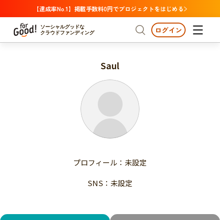
【達成率No.1】掲載手数料0円でプロジェクトをはじめる
ソーシャルグッドな
ログイン
クラウドファンディング
Saul
プロジェクトからさがす
注目
新着
支援金額が多い
プロジェクトからさがす
注目
新着
支援人数が多い
終了日が近い
支援金額が多い
カテゴリーからさがす
支援人数が多い
国際協力
医療・福祉
子ども・教育
終了日が近い
動物
地域活性
フード・農業
文化
カテゴリーからさがす
国際協力
プロフィール：未設定
環境・エシカル
人権・マイノリティ
医療・福祉
災害
社会貢献
SNS：未設定
子ども・教育
動物
地域からさがす
地域活性
北海道・東北
フード・農業
文化
北海道
青森
岩手
宮城
秋田