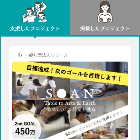
環境・エシカル
山形
福島
人権・マイノリティ
関東
災害
社会貢献
茨城
栃木
群馬
埼玉
千葉
支援したプロジェクト
掲載したプロジェクト
北海道・東北
東京
神奈川
地域からさがす
北海道
中部
青森
新潟
富山
石川
福井
山梨
一般社団法人リリース
岩手
長野
岐阜
静岡
愛知
宮城
近畿
秋田
三重
滋賀
京都
大阪
兵庫
山形
奈良
和歌山
中国
福島
鳥取
島根
岡山
広島
山口
関東
茨城
四国
栃木
徳島
香川
愛媛
高知
九州・沖縄
群馬