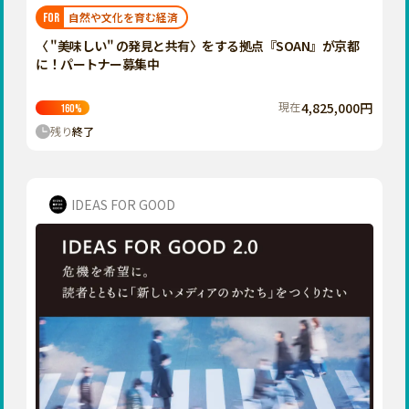
福岡
佐賀
長崎
熊本
大分
埼玉
自然や文化を育む経済
FOR
宮崎
鹿児島
沖縄
千葉
〈 "美味しい" の発見と共有〉をする拠点『SOAN』が京都
に！パートナー募集中
東京
神奈川
現在
4,825,000円
160
%
中部
残り
終了
新潟
富山
石川
IDEAS FOR GOOD
福井
山梨
長野
岐阜
静岡
愛知