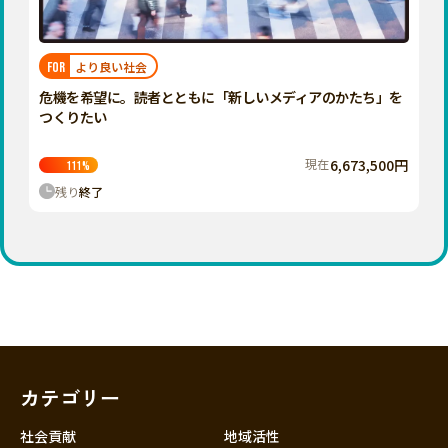
近畿
三重
滋賀
より良い社会
FOR
京都
危機を希望に。読者とともに「新しいメディアのかたち」を
大阪
つくりたい
兵庫
現在
6,673,500円
111
%
奈良
残り
終了
和歌山
中国
鳥取
島根
岡山
広島
山口
カテゴリー
四国
徳島
社会貢献
地域活性