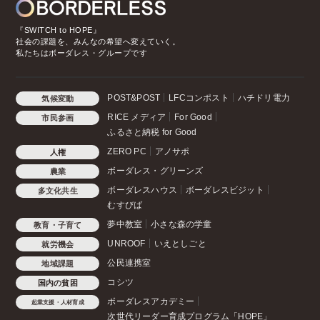
『SWITCH to HOPE』
社会の課題を、みんなの希望へ変えていく。
私たちはボーダレス・グループです
POST&POST
LFCコンポスト
ハチドリ電力
気候変動
RICE メディア
For Good
市民参画
ふるさと納税 for Good
ZERO PC
アノサポ
人権
ボーダレス・グリーンズ
農業
ボーダレスハウス
ボーダレスビジット
多文化共生
むすびば
夢中教室
小さな森の学童
教育・子育て
UNROOF
いえとしごと
就労機会
公民連携室
地域課題
コシツ
国内の貧困
ボーダレスアカデミー
起業支援・人材育成
次世代リーダー育成プログラム「HOPE」