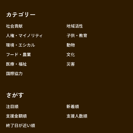
福岡
佐賀
長崎
熊本
大分
埼玉
宮崎
鹿児島
沖縄
千葉
カテゴリー
東京
社会貢献
地域活性
神奈川
人権・マイノリティ
子供・教育
中部
新潟
環境・エシカル
動物
フード・農業
文化
富山
医療・福祉
災害
石川
国際協力
福井
山梨
さがす
長野
岐阜
注目順
新着順
静岡
支援金額順
支援人数順
愛知
終了日が近い順