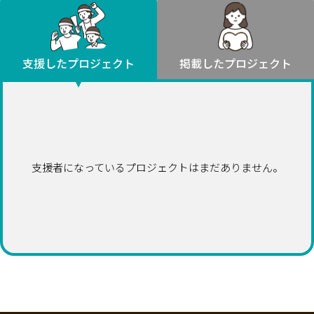
環境・エシカル
山形
福島
人権・マイノリティ
関東
災害
社会貢献
茨城
栃木
群馬
埼玉
千葉
支援したプロジェクト
掲載したプロジェクト
北海道・東北
東京
神奈川
地域からさがす
北海道
中部
青森
新潟
富山
石川
福井
山梨
岩手
長野
岐阜
静岡
愛知
宮城
近畿
支援者になっているプロジェクトはまだありません。
秋田
三重
滋賀
京都
大阪
兵庫
山形
奈良
和歌山
中国
福島
鳥取
島根
岡山
広島
山口
関東
茨城
四国
栃木
徳島
香川
愛媛
高知
九州・沖縄
群馬