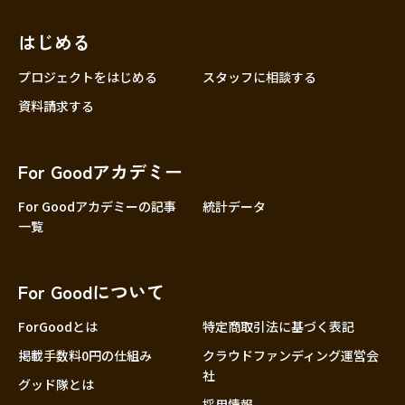
近畿
三重
滋賀
はじめる
京都
プロジェクトをはじめる
スタッフに相談する
大阪
資料請求する
兵庫
奈良
For Goodアカデミー
和歌山
For Goodアカデミーの記事
統計データ
中国
鳥取
一覧
島根
岡山
For Goodについて
広島
ForGoodとは
特定商取引法に基づく表記
山口
掲載手数料0円の仕組み
クラウドファンディング運営会
四国
社
徳島
グッド隊とは
採用情報