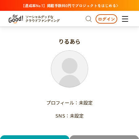
【達成率No.1】掲載手数料0円でプロジェクトをはじめる
ソーシャルグッドな
ログイン
クラウドファンディング
りるあら
プロジェクトからさがす
注目
新着
支援金額が多い
プロジェクトからさがす
注目
新着
支援人数が多い
終了日が近い
支援金額が多い
カテゴリーからさがす
支援人数が多い
国際協力
医療・福祉
子ども・教育
終了日が近い
動物
地域活性
フード・農業
文化
カテゴリーからさがす
国際協力
プロフィール：未設定
環境・エシカル
人権・マイノリティ
医療・福祉
災害
社会貢献
SNS：未設定
子ども・教育
動物
地域からさがす
地域活性
北海道・東北
フード・農業
文化
北海道
青森
岩手
宮城
秋田